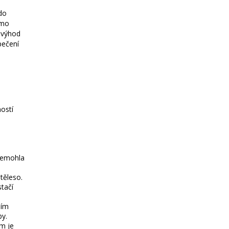
 do
ímo
 výhod
pečení
ostí
nemohla
těleso.
tačí
ním
by.
em je