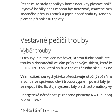
Řešením se staly sporáky v kombinaci, kdy plynové hořá
Plynové hořáky dnes mohou být nerezové, osazené ochr
snadného přesunu hrnců a jejich dobré stability. Mnoho 
plamen při poklesu teploty.
Vestavné pečíčí trouby
Výběr trouby
U trouby je nutné více zvažovat, kterou funkci využijete, 
trouby s dostatečně velkým průhledovým sklem, které b
ISOFRONT top, která snižuje teplotu čelního skla. Pak n
Velmi užitečnou vychytávku představuje otočný rožeň n
a sonda ve správnou chvíli troubu vypne – pozná kdy je 
se nepopálíte. Existuje systém, kdy plech automaticky vy
Energetická náročnost je značena písmeny A – G a je vy
o 2 až 3 kWh.
Ovládání trouby