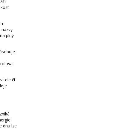
žití
ikost
tím
d názvy
 na plný
působuje
rolovat
atele či
leje
zniká
nergie
 dnu lze