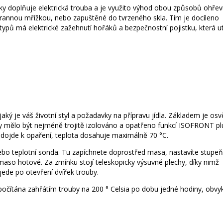
ky doplňuje elektrická trouba a je využito výhod obou způsobů ohřev
annou mřížkou, nebo zapuštěné do tvrzeného skla. Tím je docíleno
typů má elektrické zažehnutí hořáků a bezpečnostní pojistku, která u
jaký je váš životní styl a požadavky na přípravu jídla. Základem je osv
y mělo být nejméně trojitě izolováno a opatřeno funkcí ISOFRONT pl
edojde k opaření, teplota dosahuje maximálně 70 °C.
ebo teplotní sonda. Tu zapíchnete doprostřed masa, nastavíte stupeň
maso hotové. Za zmínku stojí teleskopicky výsuvné plechy, díky nimž
jede po otevření dvířek trouby.
počítána zahřátím trouby na 200 ° Celsia po dobu jedné hodiny, obvyk