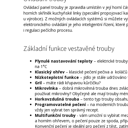
Ovládací panel trouby je zpravidla umístěn v její horní 
horních skříněk kuchyňské linky (speciální propojovací 
u výrobce). Z možných ovládacích systémů si můžete vy
elektronického ovládání je jeho inteligentní řízení, kte
i regulaci pečícího procesu.
Základní funkce vestavěné trouby
Plynulé nastavování teploty
– elektrické trouby
na 1°C
Klasický ohřev
– klasické pečení pečiva a koláčů
Nízkoteplotní funkce
– jídlo je stále udržováno 
Gril
– máte rádi křupavou kůrčičku?
Mikrovlnka
– dobrá mikrovlnná trouba dnes zvlá
používat mikrovlny? Obyčejně ale mají trouby méně
Horkovzdušná trouba
– tento typ trouby obsahu
Programovatelné pečení
– na moderních troubác
vždy jen vybrat ten správný recept.
Multifunkční trouby
- vám umožní si vybírat me
a horním ohřevem, o pečení pouze ze spoda, případ
Konvenční pečení je ideální pro pečení z těst, za