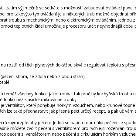
části, zatím výjimečně se setkáte s možností zabudovat ovládací panel
kabel pro takovýto typ ovládaní je u některých trub možné objednat př
brat troubu s mechanickým, nebo elektronickým ovládáním. Jednou z
ré pomocí teplotních čidel umožňuje procesoru určit nejvhodnější dobu 
 na rozdíl od těch plynových dokážou skvěle regulovat teplotu s přesn
 (pečení shora, ze zdola nebo z obou stran)
teplé
dá téměř všechny funkce jako trouba, tak proč by kuchyňská trouba 
 funkcí než klasické mikrovlnné trouby.
je ventilátor, který pohybuje horkým vzduchem, nebo kruhové topné 
h lze také přednastavit jak přesně péct určitý recept, a pak už vám s
zi různými způsoby pečení. Jedná se např. o normální pečení se spod
ně můžete zvolit pečení s ventilátorem pro rychlejší rozehřání trou
tímco pečení s ventilátorem nebo pečení s cirkulujícím horkým vzduch