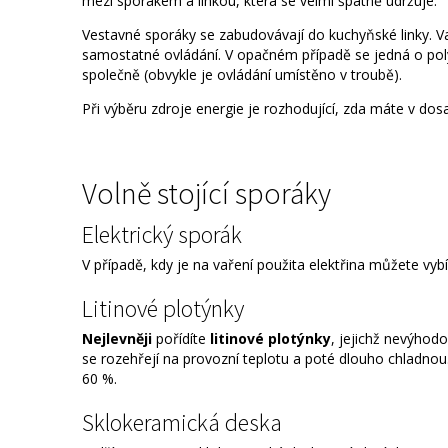
mezi sporákem a linkou, která se velmi špatně udržuje.
Vestavné sporáky se zabudovávají do kuchyňské linky. V
samostatné ovládání. V opačném případě se jedná o polyv
společně (obvykle je ovládání umístěno v troubě).
Při výběru zdroje energie je rozhodující, zda máte v dosa
Volně stojící sporáky
Elektrický sporák
V případě, kdy je na vaření použita elektřina můžete vybír
Litinové plotýnky
Nejlevněji
pořídíte
litinové plotýnky
, jejichž nevýhod
se rozehřejí na provozní teplotu a poté dlouho chladnou.
60 %.
Sklokeramická deska