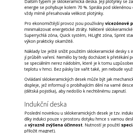
Dalším typem je sklokeramická deska. Její plotýnky se zah
energie se pohybuje kolem 70 %. Spirála pod skleněnou d
vždy mírně přesahovala velikost plotýnky.
Pro ekonomičtější provoz jsou používány
vícezónové p
minimalizovat energetické ztráty. Některé sklokeramické 
Superrychlá zóna, Quick systém, HiLight zóna, Sprint star
výkon prakticky okamžitě.
Náklady lze ještě snížit použitím sklokeramické desky s
jí průběh vaření. Nemělo by tedy docházet k přetékání p
se speciálním nerez nádobím, které je k tomu uzpůsobe
teplotu v hrnci. Bez pásky lze vařit také, jen nebude vyu
Ovládaní sklokeramických desek může být jak mechanické
displeje, jež informují o probíhajícím dění na varné des
(dětská pojistka), aby nedošlo k nechtěnému zapnutí.
Indukční deska
Poslední novinkou u sklokeramických desek je tzv. induk
díky indukci pouze v prostoru dotyku hrnce s varnou des
a
výrazně zvýšena účinnost
. Nutností je použití
speci
přiložit magnet).