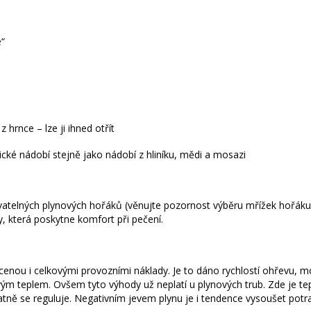
e“
 hrnce – lze ji ihned otřít
cké nádobí stejně jako nádobí z hliníku, mědi a mosazi
ovatelných plynových hořáků (věnujte pozornost výběru mřížek hořáku
, která poskytne komfort při pečení.
cenou i celkovými provozními náklady. Je to dáno rychlostí ohřevu, m
vým teplem. Ovšem tyto výhody už neplatí u plynových trub. Zde je te
ně se reguluje. Negativním jevem plynu je i tendence vysoušet potra