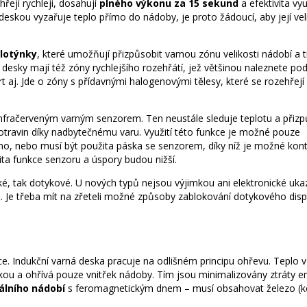
řejí rychleji, dosahují
plného výkonu za 15 sekund
a efektivita vyu
eskou vyzařuje teplo přímo do nádoby, je proto žádoucí, aby její vel
lotýnky
, které umožňují přizpůsobit varnou zónu velikosti nádobí a 
desky mají též zóny rychlejšího rozehřátí, jež většinou naleznete po
t aj. Jde o zóny s přídavnými halogenovými tělesy, které se rozehřejí
 infračerveným varným senzorem. Ten neustále sleduje teplotu a přiz
otravin díky nadbytečnému varu. Využití této funkce je možné pouze
no, nebo musí být použita páska se senzorem, díky níž je možné kont
žita funkce senzoru a úspory budou nižší.
, tak dotykové. U nových typů nejsou výjimkou ani elektronické ukaz
ce. Je třeba mít na zřeteli možné způsoby zablokování dotykového disp
ce. Indukční varná deska pracuje na odlišném principu ohřevu. Teplo v
kou a ohřívá pouze vnitřek nádoby. Tím jsou minimalizovány ztráty e
álního nádobí
s feromagnetickým dnem – musí obsahovat železo (ke