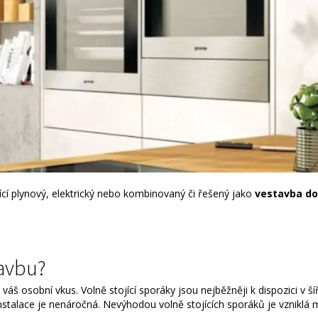
cí plynový, elektrický nebo kombinovaný či řešený jako
vestavba do
tavbu?
 váš osobní vkus. Volně stojící sporáky jsou nejběžněji k dispozici v š
instalace je nenáročná. Nevýhodou volně stojících sporáků je vzniklá