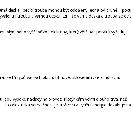
arná deska i pečící trouba mohou být odděleny jedna od druhé – pok
alentní troubu a varnou desku, tzn., že varná deska a trouba se ovlá
hu plyn, nebo vyšší přívod elektřiny, který většina sporáků vyžaduje.
at ze tří typů varných ploch. Litinové, sklokeramické a indukční.
ou jsou vysoké náklady na provoz. Plotýnkám velmi dlouho trvá, než
 Tato elektrická setrvačnost je ztrátová a využití energie dosahuje n