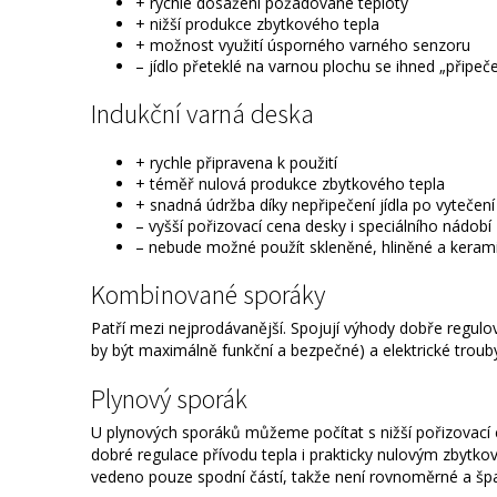
+ rychlé dosažení požadované teploty
+ nižší produkce zbytkového tepla
+ možnost využití úsporného varného senzoru
– jídlo přeteklé na varnou plochu se ihned „připeč
Indukční varná deska
+ rychle připravena k použití
+ téměř nulová produkce zbytkového tepla
+ snadná údržba díky nepřipečení jídla po vytečení z
– vyšší pořizovací cena desky i speciálního nádobí
– nebude možné použít skleněné, hliněné a kerami
Kombinované sporáky
Patří mezi nejprodávanější. Spojují výhody dobře regul
by být maximálně funkční a bezpečné) a elektrické trouby
Plynový sporák
U plynových sporáků můžeme počítat s nižší pořizovací 
dobré regulace přívodu tepla i prakticky nulovým zbytko
vedeno pouze spodní částí, takže není rovnoměrné a špat