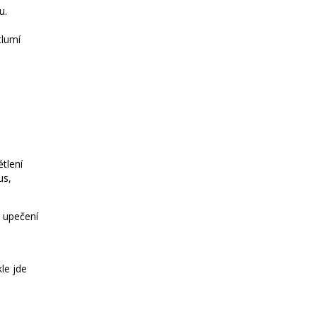
u.
tlumí
ětlení
us,
 upečení
le jde