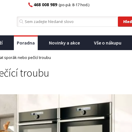
468 008 989
(po-pá: 8-17 hod.)
ží
Poradna
Novinky a akce
Vše o nákupu
rat sporák nebo pečící troubu
ečící troubu