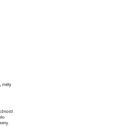
, měly
ožností
plo
viny.