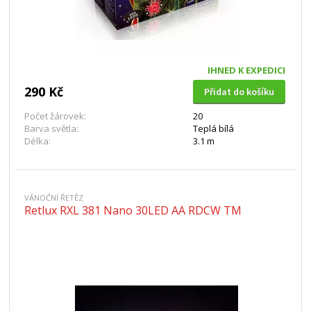
IHNED K EXPEDICI
290 Kč
Přidat do košíku
Počet žárovek:
20
Barva světla:
Teplá bílá
Délka:
3.1 m
VÁNOČNÍ ŘETĚZ
Retlux RXL 381 Nano 30LED AA RDCW TM