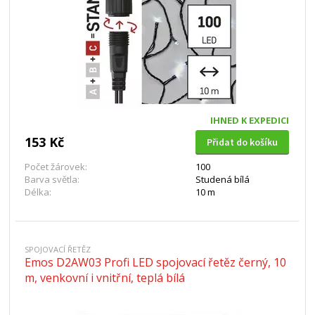
IHNED K EXPEDICI
153 Kč
Přidat do košíku
Počet žárovek:
100
Barva světla:
Studená bílá
Délka:
10 m
SPOJOVACÍ ŘETĚZ
Emos D2AW03 Profi LED spojovací řetěz černý, 10
m, venkovní i vnitřní, teplá bílá