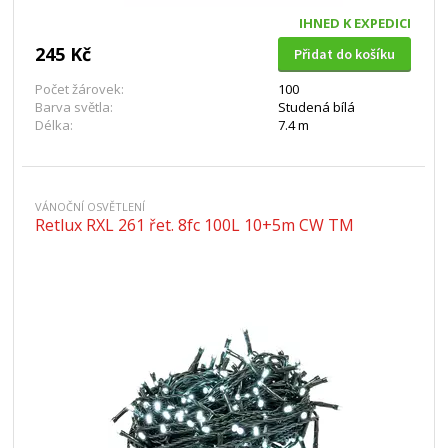
IHNED K EXPEDICI
245 Kč
Přidat do košíku
Počet žárovek:
100
Barva světla:
Studená bílá
Délka:
7.4 m
VÁNOČNÍ OSVĚTLENÍ
Retlux RXL 261 řet. 8fc 100L 10+5m CW TM