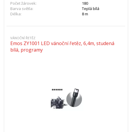
Počet žárovek:
180
Barva světla:
Teplá bílá
Délka:
8 m
VÁNOČNÍ ŘETĚZ
Emos ZY1001 LED vánoční řetěz, 6,4m, studená
bílá, programy