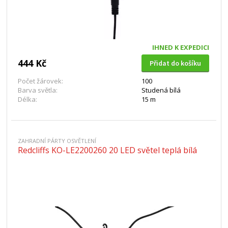
IHNED K EXPEDICI
444 Kč
Přidat do košíku
Počet žárovek:
100
Barva světla:
Studená bílá
Délka:
15 m
ZAHRADNÍ PÁRTY OSVĚTLENÍ
Redcliffs KO-LE2200260 20 LED světel teplá bílá