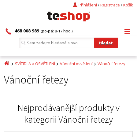
Přihlášení
/
Registrace
/
Košík
468 008 989
(po-pá: 8-17 hod.)
SVÍTIDLA a OSVĚTLENÍ
Vánoční osvětlení
Vánoční řetezy
Vánoční řetezy
Nejprodávanější produkty v
kategorii
Vánoční řetezy