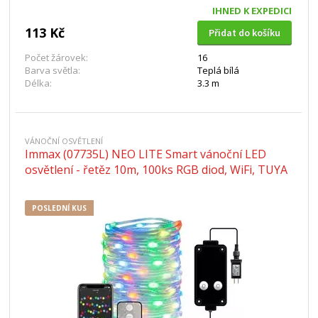
IHNED K EXPEDICI
113 Kč
Přidat do košíku
Počet žárovek:
16
Barva světla:
Teplá bílá
Délka:
3.3 m
VÁNOČNÍ OSVĚTLENÍ
Immax (07735L) NEO LITE Smart vánoční LED
osvětlení - řetěz 10m, 100ks RGB diod, WiFi, TUYA
POSLEDNÍ KUS