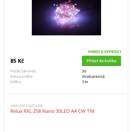
IHNED K EXPEDICI
85 Kč
Přidat do košíku
Počet žárovek:
30
Barva světla:
Vícebarevná
Délka:
3 m
VÁNOČNÍ OSVĚTLENÍ
Relux RXL 258 Nano 30LED AA CW TM