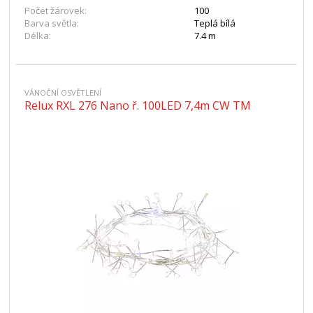
Počet žárovek:
100
Barva světla:
Teplá bílá
Délka:
7.4 m
VÁNOČNÍ OSVĚTLENÍ
Relux RXL 276 Nano ř. 100LED 7,4m CW TM