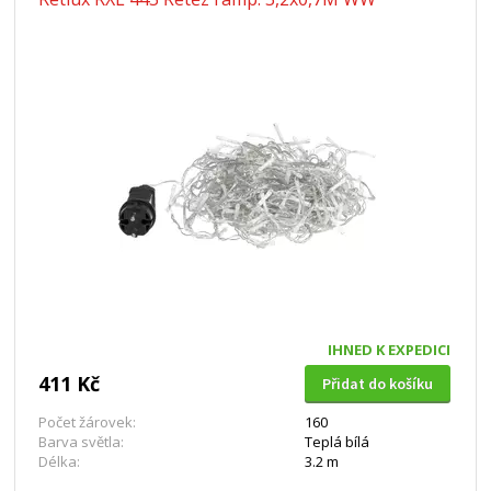
IHNED K EXPEDICI
411 Kč
Přidat do košíku
Počet žárovek:
160
Barva světla:
Teplá bílá
Délka:
3.2 m