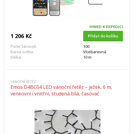
IHNED K EXPEDICI
1 206 Kč
Přidat do košíku
Počet žárovek:
100
Barva světla:
Vícebarevná
Délka:
10 m
VÁNOČNÍ ŘETĚZ
Emos D4BC04 LED vánoční řetěz – ježek, 6 m,
venkovní i vnitřní, studená bílá, časovač