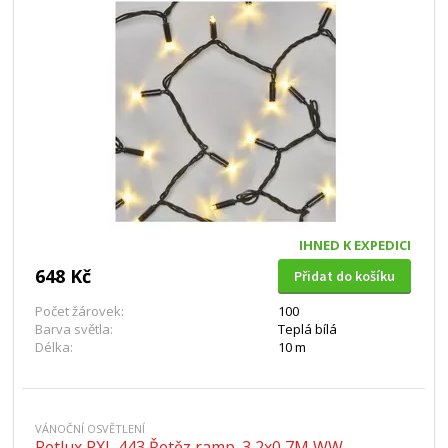
IHNED K EXPEDICI
648 Kč
Přidat do košíku
Počet žárovek:
100
Barva světla:
Teplá bílá
Délka:
10 m
VÁNOČNÍ OSVĚTLENÍ
Retlux RXL 443 Řetěz ramp. 3,2x0,7M WW