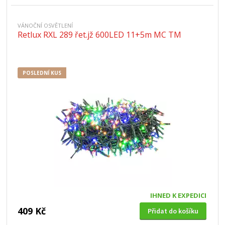
VÁNOČNÍ OSVĚTLENÍ
Retlux RXL 289 řet.jž 600LED 11+5m MC TM
POSLEDNÍ KUS
IHNED K EXPEDICI
409 Kč
Přidat do košíku