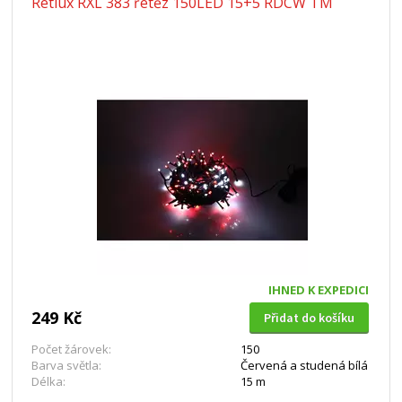
Retlux RXL 383 řetěz 150LED 15+5 RDCW TM
IHNED K EXPEDICI
249 Kč
Přidat do košíku
Počet žárovek:
150
Barva světla:
Červená a studená bílá
Délka:
15 m