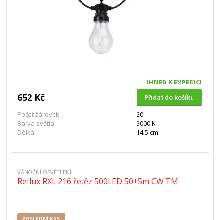
IHNED K EXPEDICI
652 Kč
Přidat do košíku
Počet žárovek:
20
Barva světla:
3000 K
Délka:
14.5 cm
VÁNOČNÍ OSVĚTLENÍ
Retlux RXL 216 řetěz 500LED 50+5m CW TM
POSLEDNÍ KUS