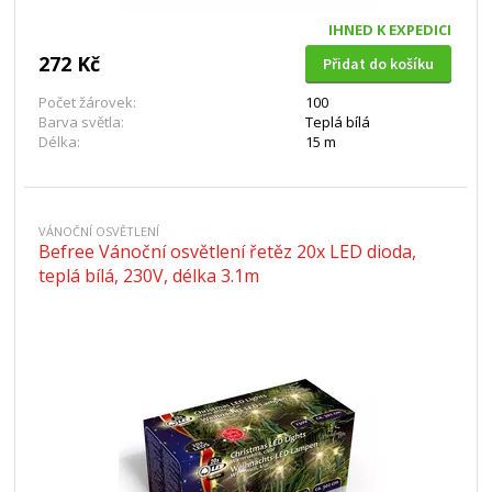
IHNED K EXPEDICI
272 Kč
Přidat do košíku
Počet žárovek:
100
Barva světla:
Teplá bílá
Délka:
15 m
VÁNOČNÍ OSVĚTLENÍ
Befree Vánoční osvětlení řetěz 20x LED dioda,
teplá bílá, 230V, délka 3.1m