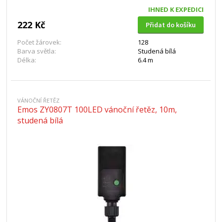
IHNED K EXPEDICI
222 Kč
Přidat do košíku
Počet žárovek:
128
Barva světla:
Studená bílá
Délka:
6.4 m
VÁNOČNÍ ŘETĚZ
Emos ZY0807T 100LED vánoční řetěz, 10m,
studená bílá