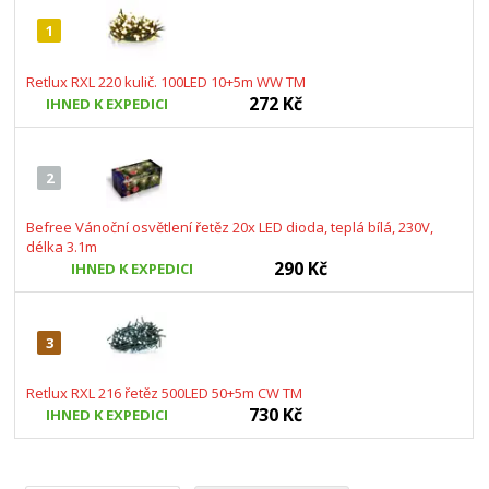
1
Retlux RXL 220 kulič. 100LED 10+5m WW TM
272 Kč
IHNED K EXPEDICI
2
Befree Vánoční osvětlení řetěz 20x LED dioda, teplá bílá, 230V,
délka 3.1m
290 Kč
IHNED K EXPEDICI
3
Retlux RXL 216 řetěz 500LED 50+5m CW TM
730 Kč
IHNED K EXPEDICI