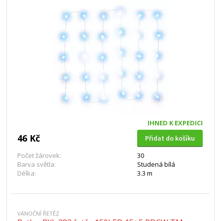
IHNED K EXPEDICI
46 Kč
Přidat do košíku
Počet žárovek:
30
Barva světla:
Studená bílá
Délka:
3.3 m
VÁNOČNÍ ŘETĚZ