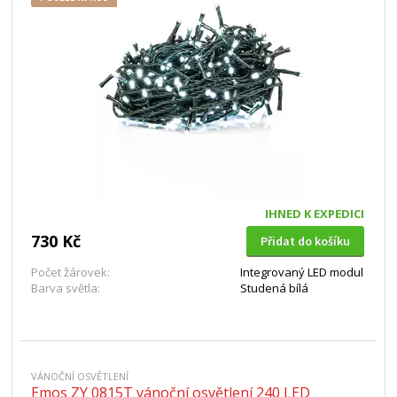
IHNED K EXPEDICI
730 Kč
Přidat do košíku
Počet žárovek:
Integrovaný LED modul
Barva světla:
Studená bílá
VÁNOČNÍ OSVĚTLENÍ
Emos ZY 0815T vánoční osvětlení 240 LED