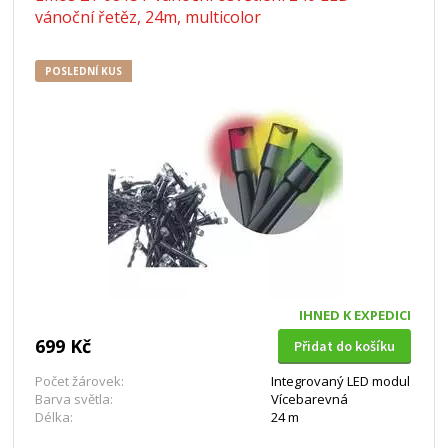
vánoční řetěz, 24m, multicolor
POSLEDNÍ KUS
IHNED K EXPEDICI
699 Kč
Přidat do košíku
Počet žárovek:
Integrovaný LED modul
Barva světla:
Vícebarevná
Délka:
24 m