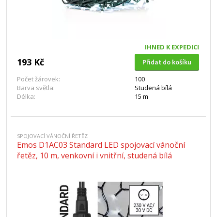
IHNED K EXPEDICI
193 Kč
Přidat do košíku
Počet žárovek:
100
Barva světla:
Studená bílá
Délka:
15 m
SPOJOVACÍ VÁNOČNÍ ŘETĚZ
Emos D1AC03 Standard LED spojovací vánoční
řetěz, 10 m, venkovní i vnitřní, studená bílá