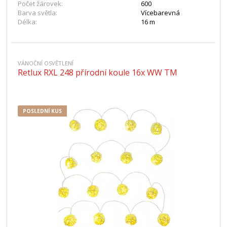
Počet žárovek:
600
Barva světla:
Vícebarevná
Délka:
16 m
VÁNOČNÍ OSVĚTLENÍ
Retlux RXL 248 přírodní koule 16x WW TM
POSLEDNÍ KUS