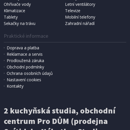
NÁHRADNÍ SÁČKY DO VYSAVAČE
Ohřívače vody
Letní ventilátory
Koma KRA-SB02S (Multi Bag, S-BAG SMS)
Klimatizace
Televize
Tablety
Mobilní telefony
Sekačky na trávu
Zahradní nářadí
Praktické informace
Doprava a platba
Reklamace a servis
Prodloužená záruka
Obchodní podmínky
Ochrana osobních údajů
Nastavení cookies
Kontakty
IHNED K EXPEDICI
2 kuchyňská studia, obchodní
199 Kč
Přidat do košíku
centrum Pro DŮM (prodejna