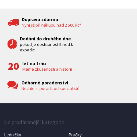
DĚTSKÁ CHŮVIČKA
Bravo B 5033
Doprava zdarma
Nyní již při nákupu nad 2 500 kč*
Dodání do druhého dne
pokud je dostupnost Ihned k
expedici
let na trhu
Máme zkušenosti a historii
Odborné poradenství
Nechte si poradit od specialistů
IHNED K EXPEDICI
1 287 Kč
Přidat do košíku
Nejprodávanější kategorie
Ledničky
Pračky