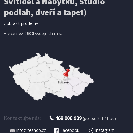
Svítidel a Nábytku, Studio
SÍŤ PROTI HMYZU
ProGarden KO-CY5910600 Síť proti hmyzu do
podlah, dveří a tapet)
dveří magnetická 210 x 100 cm
Zobrazit prodejny
+ více než 2
500
výdejních míst
IHNED K EXPEDICI
179 Kč
Přidat do košíku
Kontaktujte nás:
468 008 989
(po-pá: 8-17 hod)
info@teshop.cz
Facebook
Instagram