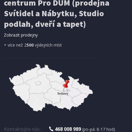
centrum Pro DŮM (prodejna
Svítidel a Nábytku, Studio
SÍŤ PROTI HMYZU
podlah, dveří a tapet)
ProGarden KO-CY5910600 Síť proti hmyzu do
dveří magnetická 210 x 100 cm
Zobrazit prodejny
+ více než 2
500
výdejních míst
IHNED K EXPEDICI
179 Kč
Přidat do košíku
Kontaktujte nás:
468 008 989
(po-pá: 8-17 hod)