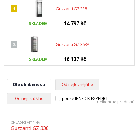
1
Guzzanti GZ 338
14 797 Kč
SKLADEM
2
Guzzanti GZ 363A
16 137 Kč
SKLADEM
Dle oblíbenosti
Od nejlevnějšího
Od nejdražšího
pouze IHNED K EXPEDICI
Celkem 18 produktů
CHLADÍCÍ VITRÍNA
Guzzanti GZ 338