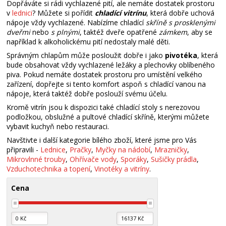
Dopřáváte si rádi vychlazené pití, ale nemáte dostatek prostoru
v
lednici
? Můžete si pořídit
chladící vitrínu
, která dobře uchová
nápoje vždy vychlazené. Nabízíme chladící
skříně s prosklenými
dveřmi
nebo
s plnými
, taktéž dveře opatřené
zámkem
, aby se
například k alkoholickému pití nedostaly malé děti.
Správným chlapům může posloužit dobře i jako
pivotéka
, která
bude obsahovat vždy vychlazené ležáky a plechovky oblíbeného
piva. Pokud nemáte dostatek prostoru pro umístění velkého
zařízení, dopřejte si tento komfort aspoň s chladící vanou na
nápoje, která taktéž dobře poslouží svému účelu.
Kromě vitrín jsou k dispozici také chladící stoly s nerezovou
podložkou, obslužné a pultové chladící skříně, kterými můžete
vybavit kuchyň nebo restauraci.
Navštivte i další kategorie bílého zboží, které jsme pro Vás
připravili -
Lednice
,
Pračky
,
Myčky na nádobí
,
Mrazničky
,
Mikrovlnné trouby
,
Ohřívače vody
,
Sporáky
,
Sušičky prádla
,
Vzduchotechnika a topení
,
Vinotéky a vitríny
.
Cena