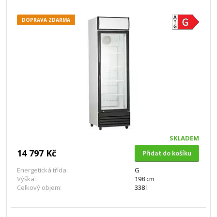
DOPRAVA ZDARMA
SKLADEM
14 797 Kč
Přidat do košíku
Energetická třída:
G
Výška:
198 cm
Celkový objem:
338 l