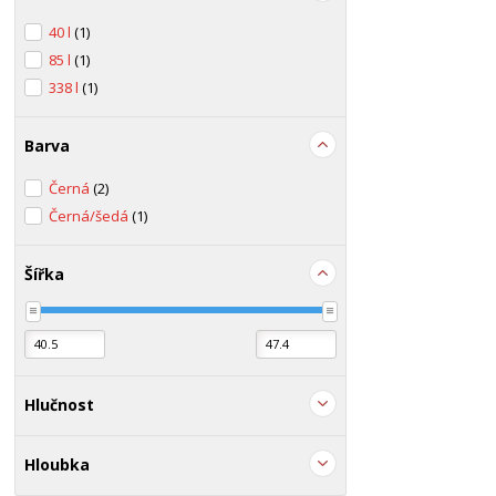
40 l
(1)
85 l
(1)
338 l
(1)
Barva
Černá
(2)
Černá/šedá
(1)
Šířka
Hlučnost
Hloubka