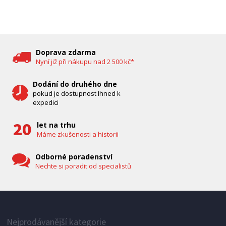
DĚTSKÁ CHŮVIČKA
Bravo B 5033
Doprava zdarma
Nyní již při nákupu nad 2 500 kč*
Dodání do druhého dne
pokud je dostupnost Ihned k
expedici
let na trhu
Máme zkušenosti a historii
Odborné poradenství
Nechte si poradit od specialistů
IHNED K EXPEDICI
1 287 Kč
Přidat do košíku
Nejprodávanější kategorie