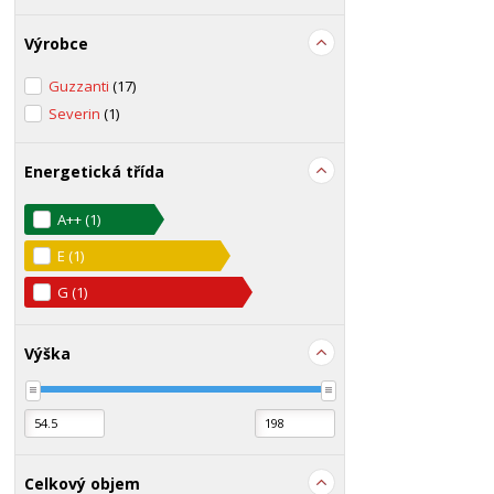
Výrobce
Guzzanti
(17)
Severin
(1)
Energetická třída
A++
(1)
E
(1)
G
(1)
Výška
Celkový objem