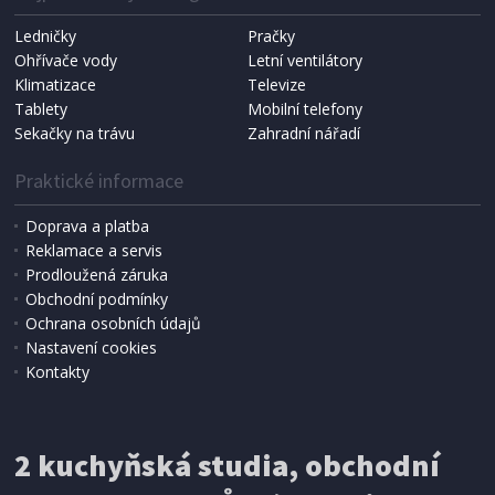
Ledničky
Pračky
Ohřívače vody
Letní ventilátory
NÁHRADNÍ SÁČKY DO VYSAVAČE
Koma KRA-SB02S (Multi Bag, S-BAG SMS)
Klimatizace
Televize
Tablety
Mobilní telefony
Sekačky na trávu
Zahradní nářadí
Praktické informace
Doprava a platba
Reklamace a servis
Prodloužená záruka
Obchodní podmínky
Ochrana osobních údajů
Nastavení cookies
Kontakty
IHNED K EXPEDICI
2 kuchyňská studia, obchodní
199 Kč
Přidat do košíku