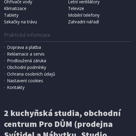
Ohřívače vody
Letní ventilátory
NÁHRADNÍ SÁČKY DO VYSAVAČE
Koma KRA-SB02S (Multi Bag, S-BAG SMS)
Klimatizace
Televize
Tablety
Mobilní telefony
Sekačky na trávu
Zahradní nářadí
Praktické informace
Doprava a platba
Reklamace a servis
Prodloužená záruka
Obchodní podmínky
Ochrana osobních údajů
Nastavení cookies
Kontakty
IHNED K EXPEDICI
2 kuchyňská studia, obchodní
199 Kč
Přidat do košíku
centrum Pro DŮM (prodejna
Svítidel a Nábytku, Studio