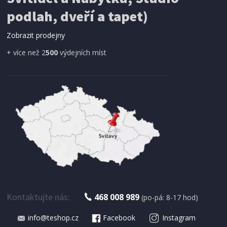
SÍŤ PROTI HMYZU
podlah, dveří a tapet)
ProGarden KO-CY5910600 Síť proti hmyzu do
dveří magnetická 210 x 100 cm
Zobrazit prodejny
+ více než 2
500
výdejních míst
IHNED K EXPEDICI
179 Kč
Přidat do košíku
Kontaktujte nás:
468 008 989
(po-pá: 8-17 hod)
info@teshop.cz
Facebook
Instagram