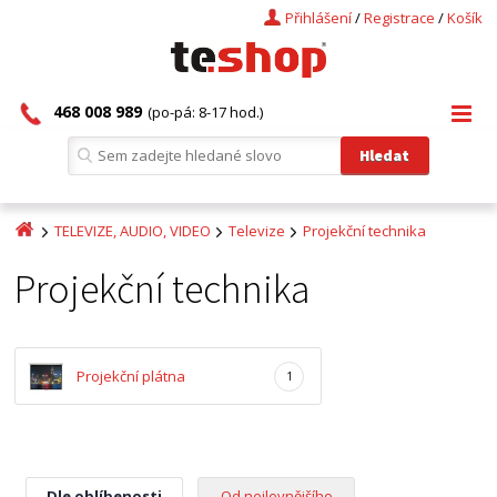
Přihlášení
/
Registrace
/
Košík
468 008 989
(po-pá: 8-17 hod.)
TELEVIZE, AUDIO, VIDEO
Televize
Projekční technika
Projekční technika
Projekční plátna
1
Dle oblíbenosti
Od nejlevnějšího