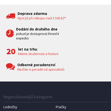
DĚTSKÁ CHŮVIČKA
Bravo B 5033
Doprava zdarma
Nyní již při nákupu nad 2 500 kč*
Dodání do druhého dne
pokud je dostupnost Ihned k
expedici
let na trhu
Máme zkušenosti a historii
Odborné poradenství
Nechte si poradit od specialistů
IHNED K EXPEDICI
1 287 Kč
Přidat do košíku
Nejprodávanější kategorie
Ledničky
Pračky