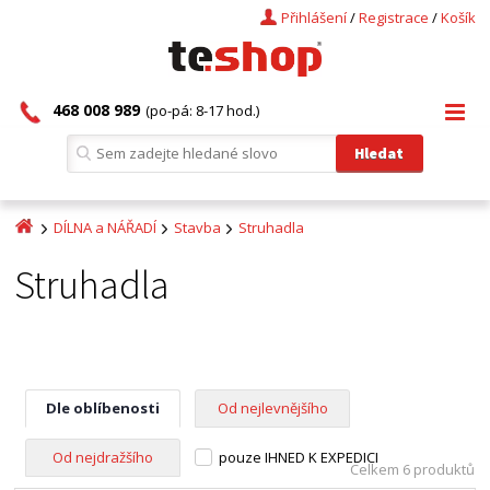
Přihlášení
/
Registrace
/
Košík
468 008 989
(po-pá: 8-17 hod.)
DÍLNA a NÁŘADÍ
Stavba
Struhadla
Struhadla
Dle oblíbenosti
Od nejlevnějšího
Od nejdražšího
pouze IHNED K EXPEDICI
Celkem 6 produktů