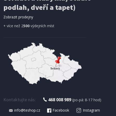
SÍŤ PROTI HMYZU
podlah, dveří a tapet)
ProGarden KO-CY5910600 Síť proti hmyzu do
dveří magnetická 210 x 100 cm
Zobrazit prodejny
+ více než 2
500
výdejních míst
IHNED K EXPEDICI
179 Kč
Přidat do košíku
Kontaktujte nás:
468 008 989
(po-pá: 8-17 hod)
info@teshop.cz
Facebook
Instagram