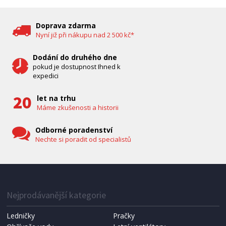
DĚTSKÁ CHŮVIČKA
Bravo B 5033
Doprava zdarma
Nyní již při nákupu nad 2 500 kč*
Dodání do druhého dne
pokud je dostupnost Ihned k
expedici
let na trhu
Máme zkušenosti a historii
Odborné poradenství
Nechte si poradit od specialistů
IHNED K EXPEDICI
1 287 Kč
Přidat do košíku
Nejprodávanější kategorie
Ledničky
Pračky