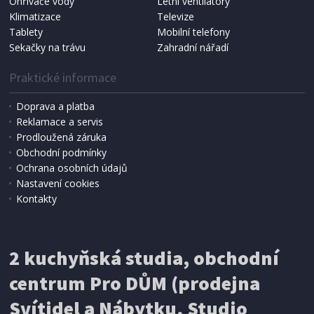
Ohřívače vody
Letní ventilátory
NÁHRADNÍ SÁČKY DO VYSAVAČE
Koma KRA-SB02S (Multi Bag, S-BAG SMS)
Klimatizace
Televize
Tablety
Mobilní telefony
Sekačky na trávu
Zahradní nářadí
Praktické informace
Doprava a platba
Reklamace a servis
Prodloužená záruka
Obchodní podmínky
Ochrana osobních údajů
Nastavení cookies
Kontakty
IHNED K EXPEDICI
2 kuchyňská studia, obchodní
199 Kč
Přidat do košíku
centrum Pro DŮM (prodejna
Svítidel a Nábytku, Studio