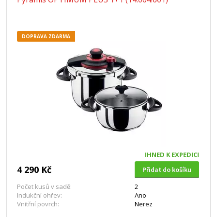
DOPRAVA ZDARMA
IHNED K EXPEDICI
4 290 Kč
Přidat do košíku
Počet kusů v sadě:
2
Indukční ohřev:
Ano
Vnitřní povrch:
Nerez