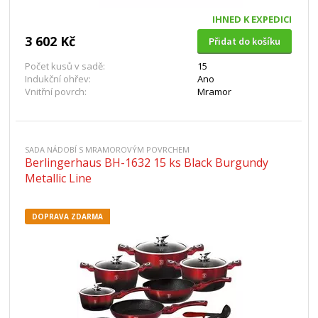
IHNED K EXPEDICI
3 602 Kč
Přidat do košíku
Počet kusů v sadě:
15
Indukční ohřev:
Ano
Vnitřní povrch:
Mramor
SADA NÁDOBÍ S MRAMOROVÝM POVRCHEM
Berlingerhaus BH-1632 15 ks Black Burgundy
Metallic Line
DOPRAVA ZDARMA