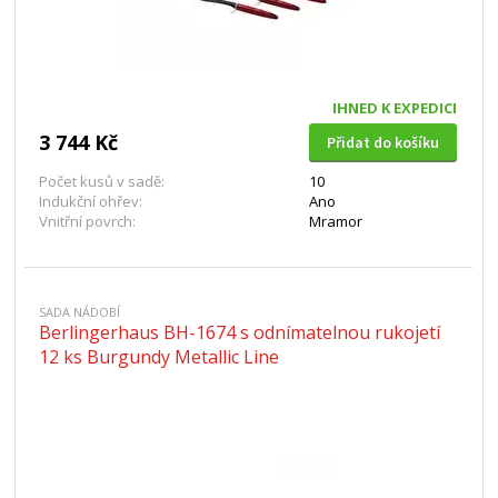
IHNED K EXPEDICI
3 744 Kč
Přidat do košíku
Počet kusů v sadě:
10
Indukční ohřev:
Ano
Vnitřní povrch:
Mramor
SADA NÁDOBÍ
Berlingerhaus BH-1674 s odnímatelnou rukojetí
12 ks Burgundy Metallic Line