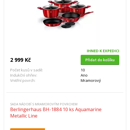
IHNED K EXPEDICI
2 999 Kč
Přidat do košíku
Počet kusů v sadě:
10
Indukční ohřev:
Ano
Vnitřní povrch:
Mramorový
SADA NÁDOBÍ S MRAMOROVÝM POVRCHEM
Berlingerhaus BH-1884 10 ks Aquamarine
Metallic Line