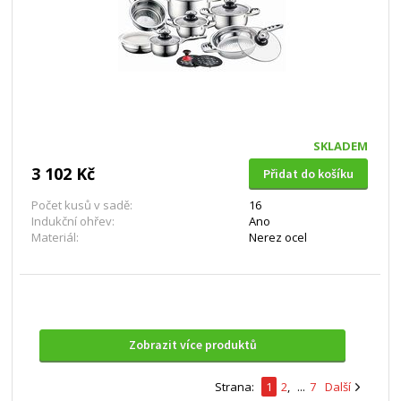
SKLADEM
3 102 Kč
Přidat do košíku
Počet kusů v sadě:
16
Indukční ohřev:
Ano
Materiál:
Nerez ocel
Zobrazit více produktů
Strana:
1
2
,
...
7
Další