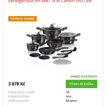
Berlingerhaus BH-6887 18 ks Carbon PRO Line
DOPRAVA ZDARMA
IHNED K EXPEDICI
3 878 Kč
Přidat do košíku
Počet kusů v sadě:
18
Indukční ohřev:
Ano
Vnitřní povrch:
Mramor