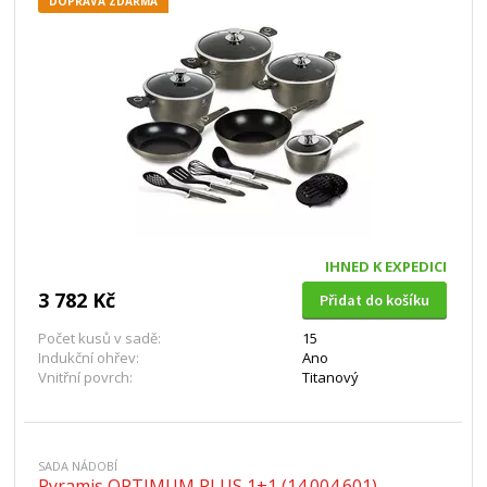
DOPRAVA ZDARMA
IHNED K EXPEDICI
3 782 Kč
Přidat do košíku
Počet kusů v sadě:
15
Indukční ohřev:
Ano
Vnitřní povrch:
Titanový
SADA NÁDOBÍ
Pyramis OPTIMUM PLUS 1+1 (14.004.601)