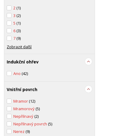
2
(1)
3
(2)
5
(1)
6
(3)
7
(9)
Zobrazit další
Indukční ohřev
Ano
(42)
Vnitřní povrch
Mramor
(12)
Mramorový
(5)
Nepřilnavý
(2)
Nepřilnavý povrch
(5)
Nerez
(9)