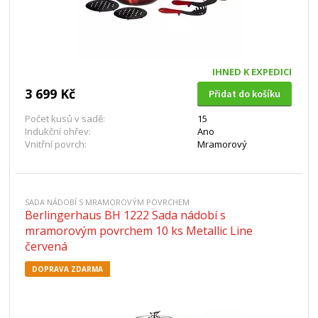
IHNED K EXPEDICI
3 699 Kč
Přidat do košíku
Počet kusů v sadě:
15
Indukční ohřev:
Ano
Vnitřní povrch:
Mramorový
SADA NÁDOBÍ S MRAMOROVÝM POVRCHEM
Berlingerhaus BH 1222 Sada nádobí s
mramorovým povrchem 10 ks Metallic Line
červená
DOPRAVA ZDARMA