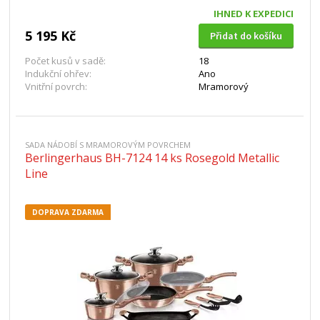
IHNED K EXPEDICI
5 195 Kč
Přidat do košíku
Počet kusů v sadě:
18
Indukční ohřev:
Ano
Vnitřní povrch:
Mramorový
SADA NÁDOBÍ S MRAMOROVÝM POVRCHEM
Berlingerhaus BH-7124 14 ks Rosegold Metallic
Line
DOPRAVA ZDARMA