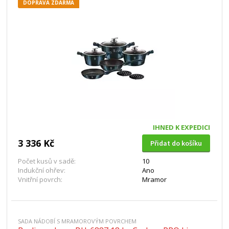
DOPRAVA ZDARMA
IHNED K EXPEDICI
3 336 Kč
Přidat do košíku
Počet kusů v sadě:
10
Indukční ohřev:
Ano
Vnitřní povrch:
Mramor
SADA NÁDOBÍ S MRAMOROVÝM POVRCHEM