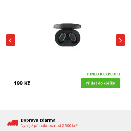
IHNED K EXPEDICI
199 Kč
Přidat do košíku
DĚTSKÁ CHŮVIČKA
Bravo B 5033
Doprava zdarma
Nyní již při nákupu nad 2 500 kč*