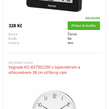
SKLADEM
328 Kč
Přidat do košíku
Barva:
Černá
Budík:
Ne
Hodiny:
Ano
NÁSTĚNNÉ HODINY
Segnale KO-837362290 s teploměrem a
vlhkoměrem 38 cm stříbrný rám