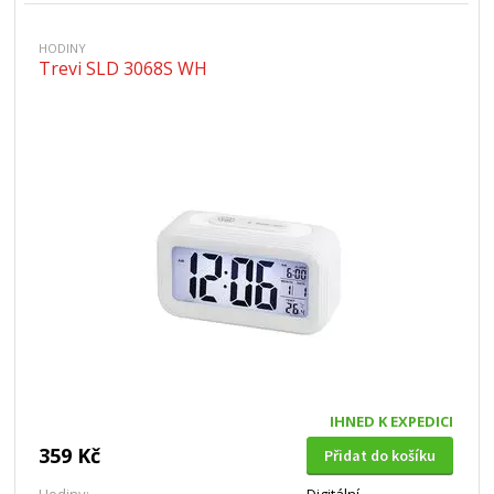
HODINY
Trevi SLD 3068S WH
IHNED K EXPEDICI
359 Kč
Přidat do košíku