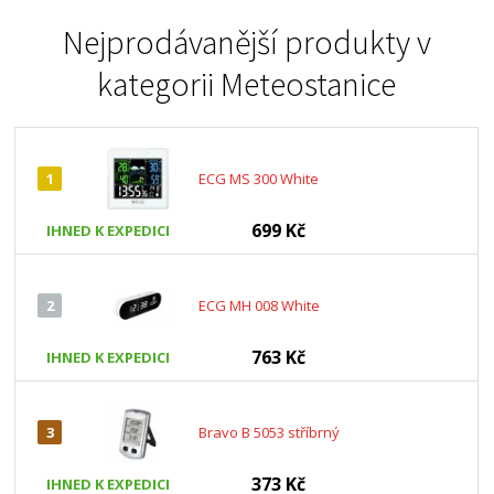
Nejprodávanější produkty v
kategorii
Meteostanice
1
ECG MS 300 White
699 Kč
IHNED K EXPEDICI
2
ECG MH 008 White
763 Kč
IHNED K EXPEDICI
3
Bravo B 5053 stříbrný
373 Kč
IHNED K EXPEDICI