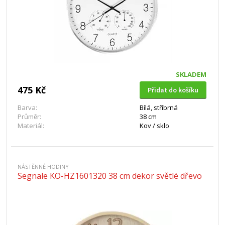
SKLADEM
475 Kč
Přidat do košíku
Barva:
Bílá, stříbrná
Průměr:
38 cm
Materiál:
Kov / sklo
NÁSTĚNNÉ HODINY
Segnale KO-HZ1601320 38 cm dekor světlé dřevo