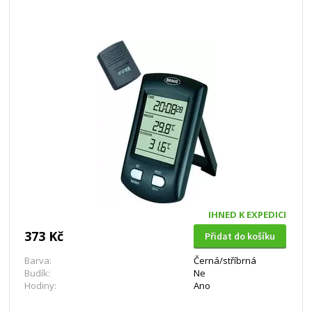
IHNED K EXPEDICI
373 Kč
Přidat do košíku
Barva:
Černá/stříbrná
Budík:
Ne
Hodiny:
Ano