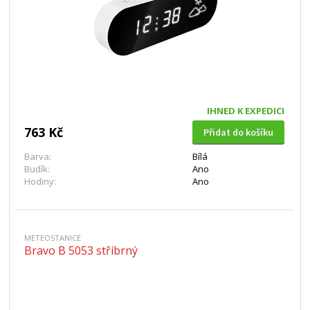
IHNED K EXPEDICI
763 Kč
Přidat do košíku
Barva:
Bílá
Budík:
Ano
Hodiny:
Ano
METEOSTANICE
Bravo B 5053 stříbrný