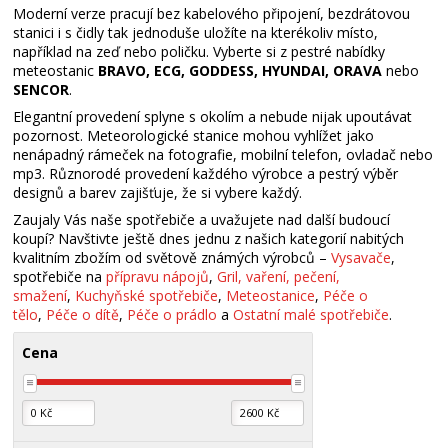
Moderní verze pracují bez kabelového připojení, bezdrátovou
stanici i s čidly tak jednoduše uložíte na kterékoliv místo,
například na zeď nebo poličku. Vyberte si z pestré nabídky
meteostanic
BRAVO, ECG, GODDESS, HYUNDAI, ORAVA
nebo
SENCOR
.
Elegantní provedení splyne s okolím a nebude nijak upoutávat
pozornost. Meteorologické stanice mohou vyhlížet jako
nenápadný rámeček na fotografie, mobilní telefon, ovladač nebo
mp3. Různorodé provedení každého výrobce a pestrý výběr
designů a barev zajišťuje, že si vybere každý.
Zaujaly Vás naše spotřebiče a uvažujete nad další budoucí
koupí? Navštivte ještě dnes jednu z našich kategorií nabitých
kvalitním zbožím od světově známých výrobců –
Vysavače
,
spotřebiče na
přípravu nápojů
,
Gril, vaření, pečení,
smažení
,
Kuchyňské spotřebiče
,
Meteostanice
,
Péče o
tělo
,
Péče o dítě
,
Péče o prádlo
a
Ostatní malé spotřebiče
.
Cena