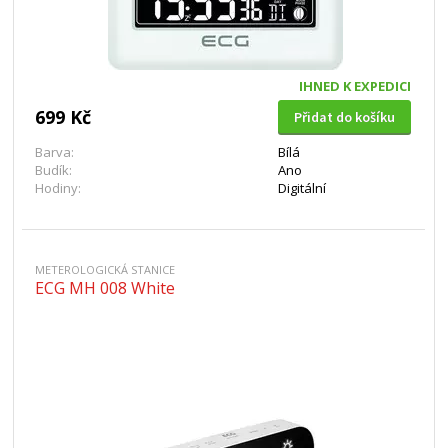
IHNED K EXPEDICI
699 Kč
Přidat do košíku
Barva:
Bílá
Budík:
Ano
Hodiny:
Digitální
METEROLOGICKÁ STANICE
ECG MH 008 White