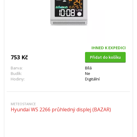
IHNED K EXPEDICI
753 Kč
Přidat do košíku
Barva:
Bílá
Budík:
Ne
Hodiny:
Digitální
METEOSTANICE
Hyundai WS 2266 průhledný displej (BAZAR)