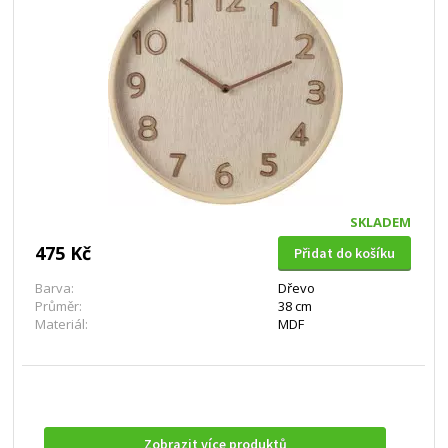
SKLADEM
475 Kč
Přidat do košíku
Barva:
Dřevo
Průměr:
38 cm
Materiál:
MDF
Zobrazit více produktů