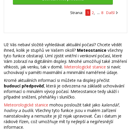
Strana:
1
2
,
...
8
Další
Už Vás nebaví složitě vyhledávat aktuální počasí? Chcete vědět
ihned, kolik je stupňů ve Vašem okolí?
Meteostanice
všechny
tyto funkce obstarají. Umí zjistit vnitřní i venkovní počasí, které
Vám zobrazí na digitálním displeji. Mnohé umožňují také změření
vlhkosti, jak venku, tak v domě.
Meterologické stanice
si navíc
uchovávají v paměti maximální a minimální naměřené údaje.
Kromě aktuálních informací si můžete na displeji přečíst
budoucí předpověď
, která je odvozena na základě uchovávání
informací o minulém vývoji počasí. Meteostanice tedy ukáží i
případné sněžení, přeháňky i sluníčko.
Meteorologické stanice
mohou posloužit také jako
kalendář,
hodiny a budík.
Všechny tyto funkce jsou v malém zařízení
nainstalovány a nemusíte je již nijak upravovat. Čas i datum je
rádiově řízen, což umožňuje mít ty nejlepší a nejpřesnější
informace.