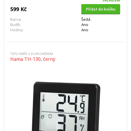
SKLADEM
599 Kč
Přidat do košíku
Barva:
Šedá
Budík:
Ano
Hodiny:
Ano
TEPLOMĚR S VLHKOMĚREM
Hama TH-130, černý