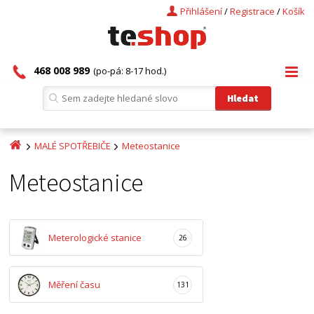
Přihlášení
/
Registrace
/
Košík
468 008 989
(po-pá: 8-17 hod.)
MALÉ SPOTŘEBIČE
Meteostanice
Meteostanice
Meterologické stanice
26
Měření času
131