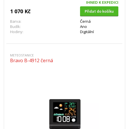
IHNED K EXPEDICI
1 070 Kč
Přidat do košíku
Barva:
Černá
Budík:
Ano
Hodiny:
Digitální
METEOSTANICE
Bravo B-4912 černá