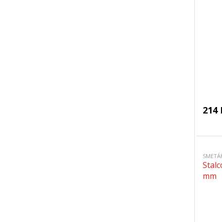
214 
SMETÁ
Stal
mm