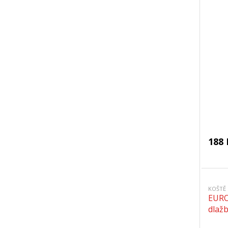
188 
KOŠTĚ
EURO
dlažb