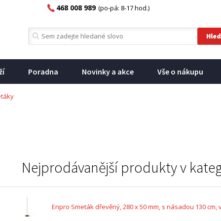
468 008 989
(po-pá: 8-17 hod.)
ží
Poradna
Novinky a akce
Vše o nákupu
etáky
Nejprodávanější produkty v kateg
Enpro Smeták dřevěný, 280 x 50 mm, s násadou 130 cm, v