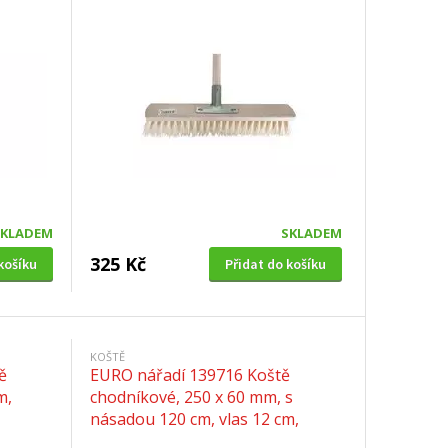
SKLADEM
SKLADEM
325 Kč
košíku
Přidat do košíku
KOŠTĚ
ě
EURO nářadí 139716 Koště
m,
chodníkové, 250 x 60 mm, s
násadou 120 cm, vlas 12 cm,
černé