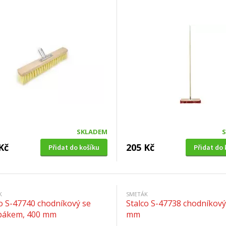
SKLADEM
Kč
205 Kč
Přidat do košíku
Přidat do 
K
SMETÁK
co S-47740 chodníkový se
Stalco S-47738 chodníkový
bákem, 400 mm
mm