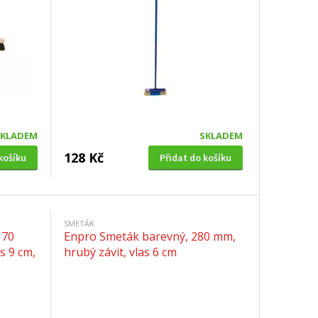
SKLADEM
SKLADEM
128 Kč
košíku
Přidat do košíku
SMETÁK
 70
Enpro Smeták barevný, 280 mm,
s 9 cm,
hrubý závit, vlas 6 cm