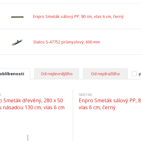
Enpro Smeták sálový PP, 80 cm, vlas 6 cm, černý
Stalco S-47752 průmyslový, 600 mm
 oblíbenosti
Od nejlevnějšího
Od nejdražšího
p
K
SMETÁK
o Smeták dřevěný, 280 x 50
Enpro Smeták sálový PP, 8
s násadou 130 cm, vlas 6 cm
vlas 6 cm, černý