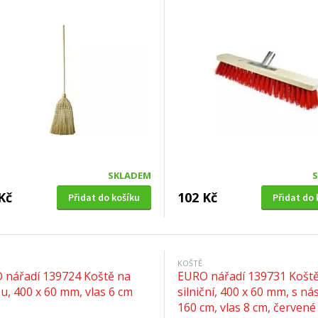
SKLADEM
Kč
102 Kč
Přidat do košíku
Přidat do 
KOŠTĚ
 nářadí 139724 Koště na
EURO nářadí 139731 Košt
u, 400 x 60 mm, vlas 6 cm
silniční, 400 x 60 mm, s n
160 cm, vlas 8 cm, červené