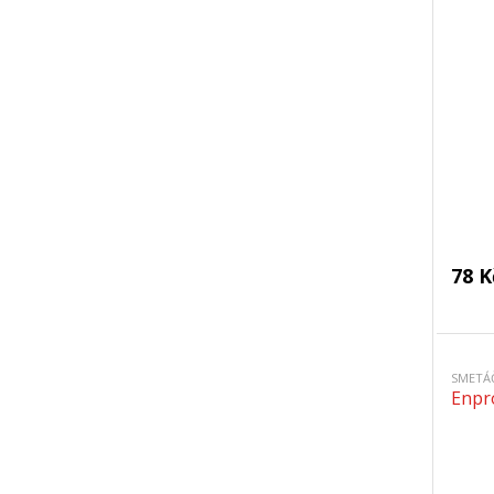
78 K
SMETÁ
Enpr