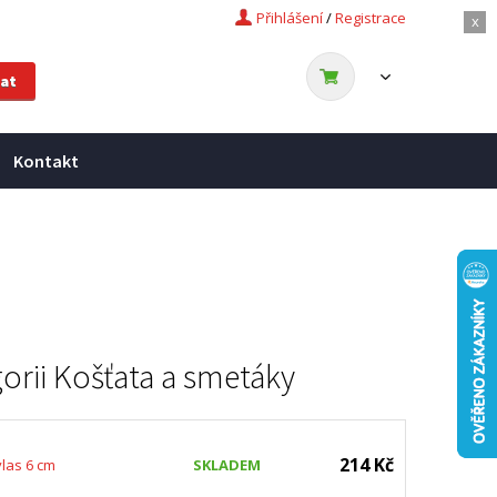
Přihlášení
/
Registrace
x
Kontakt
orii
Košťata a smetáky
214 Kč
las 6 cm
SKLADEM