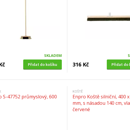
SKLADEM
Kč
316 Kč
Přidat do košíku
Přidat do 
K
KOŠTĚ
co S-47752 průmyslový, 600
Enpro Koště silniční, 400 x
mm, s násadou 140 cm, vla
červené