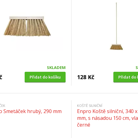
SKLADEM
č
128 Kč
Přidat do košíku
Přidat do 
ČEK
KOŠTĚ SILNIČNÍ
o Smetáček hrubý, 290 mm
Enpro Koště silniční, 340 x
mm, s násadou 150 cm, vla
černé