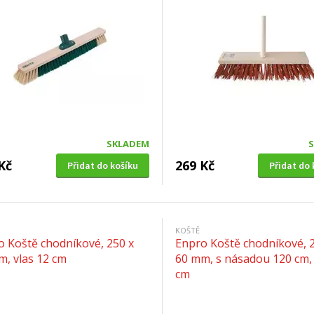
SKLADEM
Kč
269 Kč
Přidat do košíku
Přidat do 
KOŠTĚ
o Koště chodníkové, 250 x
Enpro Koště chodníkové, 2
m, vlas 12 cm
60 mm, s násadou 120 cm, 
cm