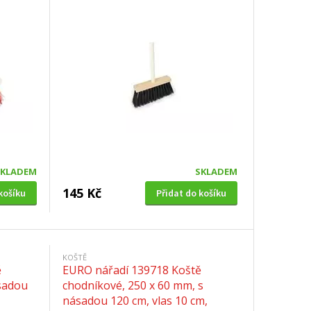
SKLADEM
SKLADEM
145 Kč
košíku
Přidat do košíku
KOŠTĚ
ě
EURO nářadí 139718 Koště
ásadou
chodníkové, 250 x 60 mm, s
násadou 120 cm, vlas 10 cm,