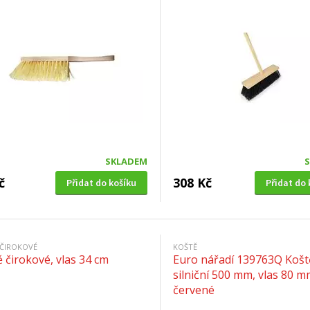
SKLADEM
č
308 Kč
Přidat do košíku
Přidat do 
 ČIROKOVÉ
KOŠTĚ
 čirokové, vlas 34 cm
Euro nářadí 139763Q Košt
silniční 500 mm, vlas 80 m
červené