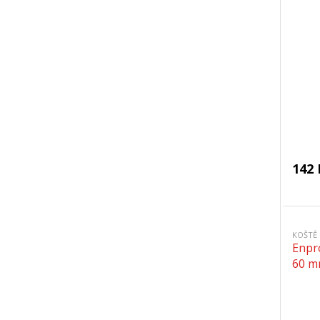
142 
KOŠTĚ
Enpr
60 m