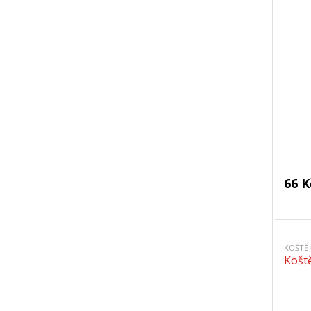
66 K
KOŠTĚ
Koště