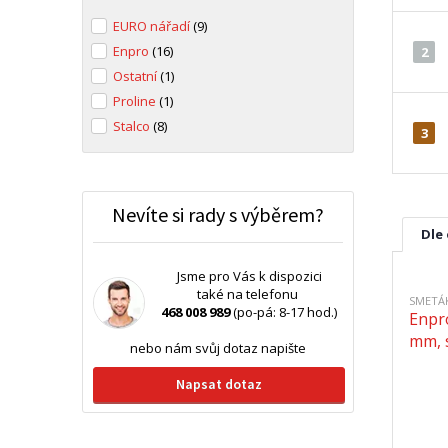
EURO nářadí
(9)
Enpro
(16)
2
Ostatní
(1)
Proline
(1)
Stalco
(8)
3
Nevíte si rady s výběrem?
Dle
Jsme pro Vás k dispozici
také na telefonu
SMETÁ
468 008 989
(po-pá: 8-17 hod.)
Enpr
mm, 
nebo nám svůj dotaz napište
Napsat dotaz