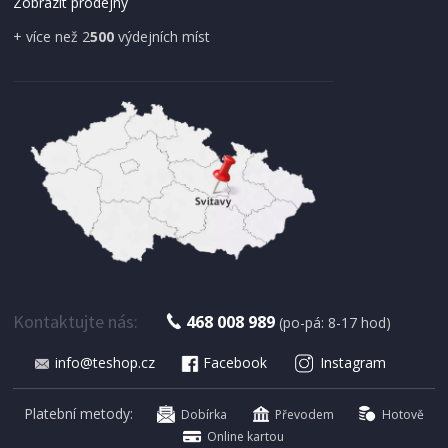
Zobrazit prodejny
+ více než 2
500
výdejních míst
IHNED K EXPEDICI
179 Kč
Přidat do košíku
Kontaktujte nás:
468 008 989
(po-pá: 8-17 hod)
info@teshop.cz
Facebook
Instagram
SUŠIČKA OVOCE S ČASOVAČEM
Concept SO 1060 In Time
Platební metody:
Dobírka
Převodem
Hotově
Online kartou