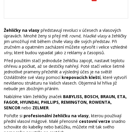
Žehličky na vlasy
představují revoluci v účesech a vlasových
úpravách. Mnohé ženy si přejí mít
rovné, hladké vlasy
a žehličky
jim umožňují mít během chvíle vlasy dle svých představ. Při
zručném a opatrném zacházení můžete vytvořit i velice vzhledné
vlny
, které budou vypadat jako z reklamy a časopisů.
Před použitím stačí jednoduše žehličku zapojit, nastavit teplotu
ohřevu a počkat, až se destičky nahřejí. Poté stačí velice šetrně
jednotlivé prameny přežehlit a výsledný účes je na světě!
Ozvláštněte své vlasy pomocí
krepovacích kleští
, které vytvoří
nevídanou strukturu na Vašich vlasech. Objemná lví hříva již
nebude jen zbožným přáním.
Nabízíme Vám žehličky značek
BABYLISS, BOSCH, BRAUN, ETA,
FAGOR, HYUNDAI, PHILLIPS, REMINGTON, ROWENTA,
SENCOR
nebo
ZELMER
.
Pořiďte si
profesionální žehličku na vlasy
, kterou používají
přední vlasoví mágové. Malé přenosné
cestovní verze
snadno
schováte do kabelky nebo batůžku, můžete mít tak svého