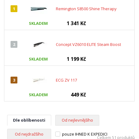
1
Remington S8500 Shine Therapy
1 341 Kč
SKLADEM
2
Concept VZ6010 ELITE Steam Boost
1 199 Kč
SKLADEM
3
ECG ZV 117
449 Kč
SKLADEM
Dle oblíbenosti
Od nejlevnějšího
Od nejdražšího
pouze IHNED K EXPEDICI
Celkem 51 produktů