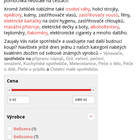
pomocníka neustále na cestách.
Kromě žehliček nabízíme také
osobní váhy
, holicí strojky,
epilátory
, kulmy, zastřihovače vlasů,
zastřihovače vousů
, fény,
elektrické kartáčky
na ústní hygienu, zastřihovače chloupků,
masážní přístroje
, elektrické dečky a boty,
alkoholtestery
,
teploměry,
tlakoměry
, elektronické cigarety a mnoho dalšího.
Zaujaly Vás naše spotřebiče a uvažujete nad další budoucí
koupí? Navštivte ještě dnes jednu z našich kategorií nabitých
kvalitním zbožím od světově známých výrobců –
Vysavače
,
spotřebiče na
přípravu nápojů
,
Gril, vaření, pečení,
smažení
,
Kuchyňské spotřebiče
,
Meteostanice
,
Péče o tělo
,
Péče
.
o dítě
,
Péče o prádlo
a
Ostatní malé spotřebiče
Cena
Výrobce
Bellisima
(1)
Bellissima
(7)