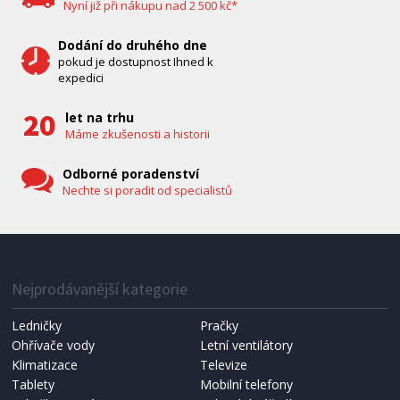
Nyní již při nákupu nad 2 500 kč*
Dodání do druhého dne
pokud je dostupnost Ihned k
expedici
let na trhu
Máme zkušenosti a historii
Odborné poradenství
Nechte si poradit od specialistů
IHNED K EXPEDICI
1 287 Kč
Přidat do košíku
Nejprodávanější kategorie
Ledničky
Pračky
Ohřívače vody
Letní ventilátory
NÁHRADNÍ SÁČKY DO VYSAVAČE
Koma KRA-SB02S (Multi Bag, S-BAG SMS)
Klimatizace
Televize
Tablety
Mobilní telefony