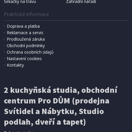
Sekačky na trávu
Zahradní nářadí
Praktické informace
Doprava a platba
Reklamace a servis
Prodloužená záruka
Obchodní podmínky
Ochrana osobních údajů
Nastavení cookies
Kontakty
IHNED K EXPEDICI
2 kuchyňská studia, obchodní
199 Kč
Přidat do košíku
centrum Pro DŮM (prodejna
Svítidel a Nábytku, Studio
SÍŤ PROTI HMYZU
podlah, dveří a tapet)
ProGarden KO-CY5910600 Síť proti hmyzu do
dveří magnetická 210 x 100 cm