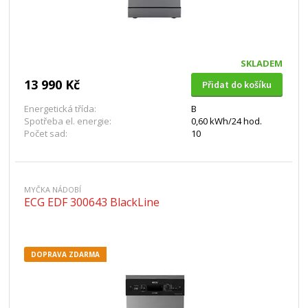
SKLADEM
13 990 Kč
Přidat do košíku
Energetická třída:
B
Spotřeba el. energie:
0,60 kWh/24 hod.
Počet sad:
10
MYČKA NÁDOBÍ
ECG EDF 300643 BlackLine
DOPRAVA ZDARMA