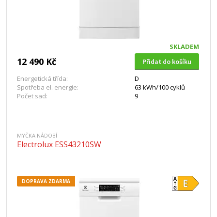
SKLADEM
12 490 Kč
Přidat do košíku
Energetická třída:
D
Spotřeba el. energie:
63 kWh/100 cyklů
Počet sad:
9
MYČKA NÁDOBÍ
Electrolux ESS43210SW
DOPRAVA ZDARMA