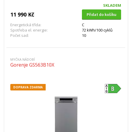
SKLADEM
11 990 Kč
Přidat do košíku
Energetická třída:
C
Spotřeba el. energie:
72 kWh/100 cyklů
Počet sad:
10
MYČKA NÁDOBÍ
Gorenje GS563B10X
DOPRAVA ZDARMA