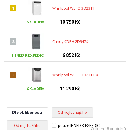
1
Whirlpool WSFO 3O23 PF
10 790 Kč
SKLADEM
2
Candy CDPH 2D947X
6 852 Kč
IHNED K EXPEDICI
3
Whirlpool WSFO 3O23 PF X
11 290 Kč
SKLADEM
Dle oblíbenosti
Od nejlevnějšího
Od nejdražšího
pouze IHNED K EXPEDICI
Celkem 18 produktů