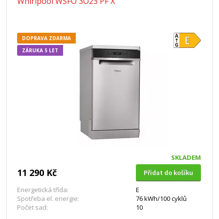
Whirlpool WSFO 3O23 PF X
DOPRAVA ZDARMA
ZÁRUKA 5 LET
SKLADEM
11 290 Kč
Přidat do košíku
Energetická třída:
E
Spotřeba el. energie:
76 kWh/100 cyklů
Počet sad:
10