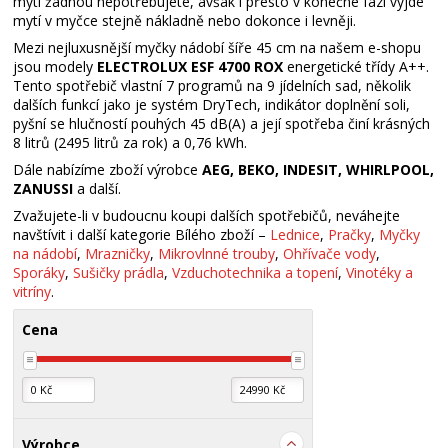
mytí žádnou nepotřebujete, avšak i přesto v konečné fázi vyjde
mytí v myčce stejně nákladně nebo dokonce i levněji.
Mezi nejluxusnější myčky nádobí šíře 45 cm na našem e-shopu
jsou modely
ELECTROLUX ESF 4700 ROX
energetické třídy A++.
Tento spotřebič vlastní 7 programů na 9 jídelních sad, několik
dalších funkcí jako je systém DryTech, indikátor doplnění soli,
pyšní se hlučností pouhých 45 dB(A) a její spotřeba činí krásných
8 litrů (2495 litrů za rok) a 0,76 kWh.
Dále nabízíme zboží výrobce
AEG, BEKO, INDESIT, WHIRLPOOL,
ZANUSSI
a další.
Zvažujete-li v budoucnu koupi dalších spotřebičů, neváhejte
navštívit i další kategorie Bílého zboží –
Lednice
,
Pračky
,
Myčky
na nádobí
,
Mrazničky
,
Mikrovlnné trouby
,
Ohřívače vody
,
Sporáky
,
Sušičky prádla
,
Vzduchotechnika a topení
,
Vinotéky a
vitríny
.
Cena
Výrobce