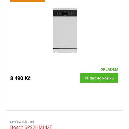
SKLADEM
8 490 Kč
Přidat do košíku
MYČKA NÁDOBÍ
Bosch SPS2HMI42E