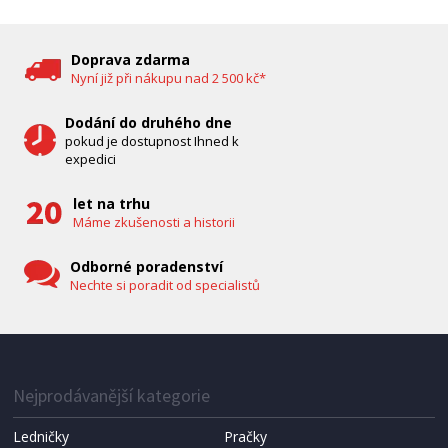
DĚTSKÁ CHŮVIČKA
Bravo B 5033
Doprava zdarma
Nyní již při nákupu nad 2 500 kč*
Dodání do druhého dne
pokud je dostupnost Ihned k
expedici
let na trhu
Máme zkušenosti a historii
Odborné poradenství
Nechte si poradit od specialistů
IHNED K EXPEDICI
1 287 Kč
Přidat do košíku
Nejprodávanější kategorie
Ledničky
Pračky