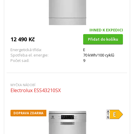
IHNED K EXPEDICI
12 490 Kč
Přidat do košíku
Energetická třída:
E
Spotřeba el. energie:
70 kWh/100 cyklů
Počet sad:
9
MYČKA NÁDOBÍ
Electrolux ESS43210SX
DOPRAVA ZDARMA