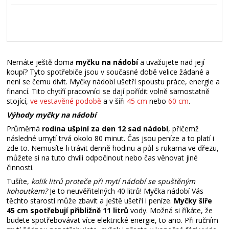
Nemáte ještě doma
myčku na nádobí
a uvažujete nad její
koupí? Tyto spotřebiče jsou v současné době velice žádané a
není se čemu divit. Myčky nádobí ušetří spoustu práce, energie a
financí. Tito chytří pracovníci se dají pořídit volně samostatně
stojící,
ve vestavěné podobě
a v šíři
45 cm
nebo
60 cm
.
Výhody myčky na nádobí
Průměrná
rodina ušpiní za den 12 sad nádobí
, přičemž
následné umytí trvá okolo 80 minut. Čas jsou peníze a to platí i
zde to. Nemusíte-li trávit denně hodinu a půl s rukama ve dřezu,
můžete si na tuto chvíli odpočinout nebo čas věnovat jiné
činnosti.
Tušíte,
kolik litrů proteče při mytí nádobí se spuštěným
kohoutkem?
Je to neuvěřitelných 40 litrů! Myčka nádobí Vás
těchto starostí může zbavit a ještě ušetří i peníze.
Myčky šíře
45 cm spotřebují přibližně 11 litrů
vody. Možná si říkáte, že
budete spotřebovávat více elektrické energie, to ano. Při ručním