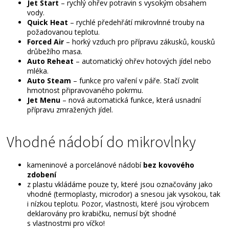
Jet Start
– rychlý ohřev potravin s vysokým obsahem
vody.
Quick Heat
– rychlé předehřátí mikrovlnné trouby na
požadovanou teplotu.
Forced Air
– horký vzduch pro přípravu zákusků, kousků
drůbežího masa.
Auto Reheat
– automatický ohřev hotových jídel nebo
mléka.
Auto Steam
– funkce pro vaření v páře. Stačí zvolit
hmotnost připravovaného pokrmu.
Jet Menu
– nová automatická funkce, která usnadní
přípravu zmražených jídel.
Vhodné nádobí do mikrovlnky
kameninové a porcelánové nádobí
bez kovového
zdobení
z plastu vkládáme pouze ty, které jsou označovány jako
vhodné (termoplasty, microdor) a snesou jak vysokou, tak
i nízkou teplotu. Pozor, vlastnosti, které jsou výrobcem
deklarovány pro krabičku, nemusí být shodné
s vlastnostmi pro víčko!