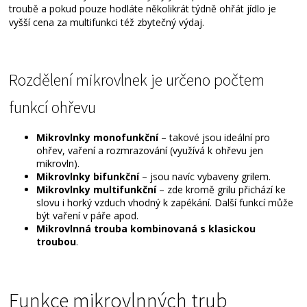
troubě a pokud pouze hodláte několikrát týdně ohřát jídlo je
vyšší cena za multifunkci též zbytečný výdaj.
Rozdělení mikrovlnek je určeno počtem
funkcí ohřevu
Mikrovlnky monofunkční
– takové jsou ideální pro
ohřev, vaření a rozmrazování (využívá k ohřevu jen
mikrovln).
Mikrovlnky bifunkční
– jsou navíc vybaveny grilem.
Mikrovlnky multifunkční
– zde kromě grilu přichází ke
slovu i horký vzduch vhodný k zapékání. Další funkcí může
být vaření v páře apod.
Mikrovlnná trouba kombinovaná s klasickou
troubou
.
Funkce mikrovlnných trub