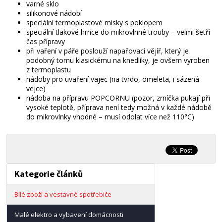
varné sklo
silikonové nádobí
speciální termoplastové misky s poklopem
speciální tlakové hrnce do mikrovlnné trouby – velmi šetří
čas přípravy
při vaření v páře poslouží napařovací vějíř, který je
podobný tomu klasickému na knedlíky, je ovšem vyroben
z termoplastu
nádoby pro uvaření vajec (na tvrdo, omeleta, i sázená
vejce)
nádoba na přípravu POPCORNU (pozor, zrníčka pukají při
vysoké teplotě, příprava není tedy možná v každé nádobě
do mikrovlnky vhodné – musí odolat více než 110°C)
Kategorie článků
Bílé zboží a vestavné spotřebiče
Malé elektro a vybavení domácnosti