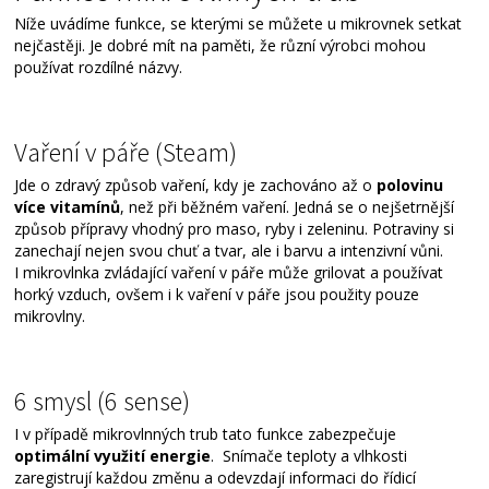
Níže uvádíme funkce, se kterými se můžete u mikrovnek setkat
nejčastěji. Je dobré mít na paměti, že různí výrobci mohou
používat rozdílné názvy.
Vaření v páře (Steam)
Jde o zdravý způsob vaření, kdy je zachováno až o
polovinu
více vitamínů
, než při běžném vaření. Jedná se o nejšetrnější
způsob přípravy vhodný pro maso, ryby i zeleninu. Potraviny si
zanechají nejen svou chuť a tvar, ale i barvu a intenzivní vůni.
I mikrovlnka zvládající vaření v páře může grilovat a používat
horký vzduch, ovšem i k vaření v páře jsou použity pouze
mikrovlny.
6 smysl (6 sense)
I v případě mikrovlnných trub tato funkce zabezpečuje
optimální využití energie
. Snímače teploty a vlhkosti
zaregistrují každou změnu a odevzdají informaci do řídicí