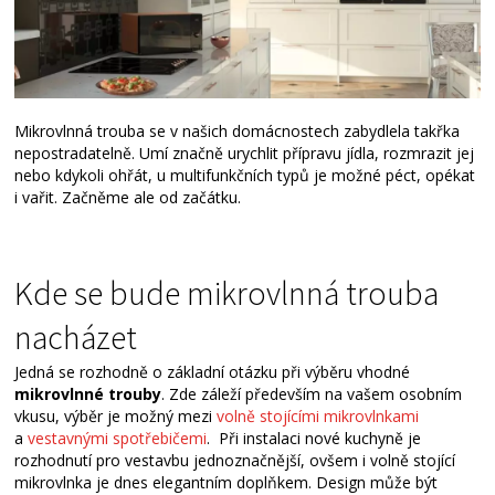
Mikrovlnná trouba se v našich domácnostech zabydlela takřka
nepostradatelně. Umí značně urychlit přípravu jídla, rozmrazit jej
nebo kdykoli ohřát, u multifunkčních typů je možné péct, opékat
i vařit. Začněme ale od začátku.
Kde se bude mikrovlnná trouba
nacházet
Jedná se rozhodně o základní otázku při výběru vhodné
mikrovlnné trouby
. Zde záleží především na vašem osobním
vkusu, výběr je možný mezi
volně stojícími mikrovlnkami
a
vestavnými spotřebičemi
. Při instalaci nové kuchyně je
rozhodnutí pro vestavbu jednoznačnější, ovšem i volně stojící
mikrovlnka je dnes elegantním doplňkem. Design může být