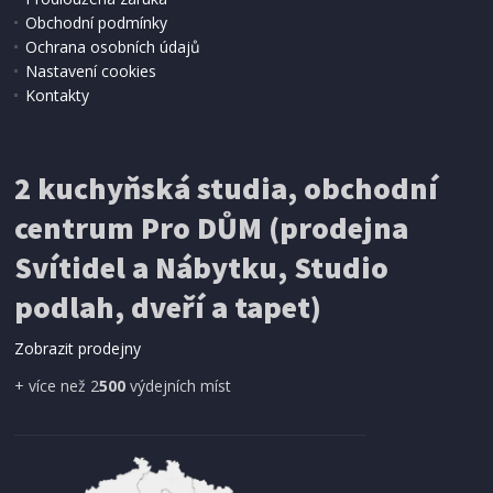
Obchodní podmínky
Ochrana osobních údajů
Nastavení cookies
Kontakty
IHNED K EXPEDICI
2 kuchyňská studia, obchodní
199 Kč
Přidat do košíku
centrum Pro DŮM (prodejna
Svítidel a Nábytku, Studio
SÍŤ PROTI HMYZU
podlah, dveří a tapet)
ProGarden KO-CY5910600 Síť proti hmyzu do
dveří magnetická 210 x 100 cm
Zobrazit prodejny
+ více než 2
500
výdejních míst