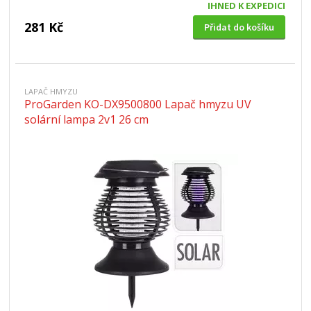
IHNED K EXPEDICI
281 Kč
Přidat do košíku
LAPAČ HMYZU
ProGarden KO-DX9500800 Lapač hmyzu UV
solární lampa 2v1 26 cm