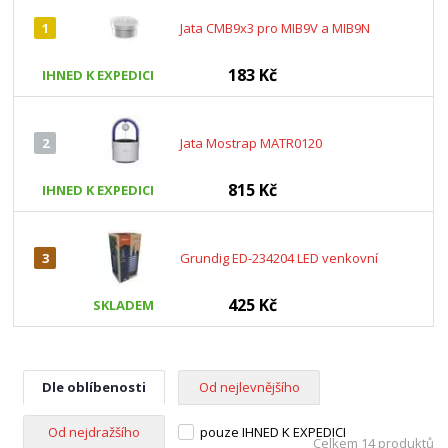
1
Jata CMB9x3 pro MIB9V a MIB9N
183 Kč
IHNED K EXPEDICI
2
Jata Mostrap MATR0120
815 Kč
IHNED K EXPEDICI
3
Grundig ED-234204 LED venkovní
425 Kč
SKLADEM
Dle oblíbenosti
Od nejlevnějšího
Od nejdražšího
pouze IHNED K EXPEDICI
Celkem 14 produktů