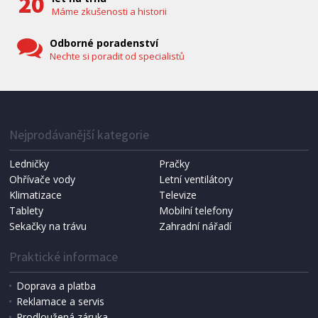
Máme zkušenosti a historii
Odborné poradenství
Nechte si poradit od specialistů
IHNED K EXPEDICI
1 287 Kč
Přidat do košíku
Nejprodávanější kategorie
Ledničky
Pračky
Ohřívače vody
Letní ventilátory
NÁHRADNÍ SÁČKY DO VYSAVAČE
Koma KRA-SB02S (Multi Bag, S-BAG SMS)
Klimatizace
Televize
Tablety
Mobilní telefony
Sekačky na trávu
Zahradní nářadí
Praktické informace
Doprava a platba
Reklamace a servis
Prodloužená záruka