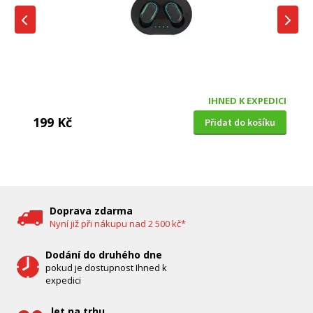
IHNED K EXPEDICI
199 Kč
Přidat do košíku
DĚTSKÁ CHŮVIČKA
Bravo B 5033
Doprava zdarma
Nyní již při nákupu nad 2 500 kč*
Dodání do druhého dne
pokud je dostupnost Ihned k
expedici
let na trhu