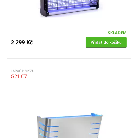
SKLADEM
2 299 Kč
Přidat do košíku
LAPAČ HMYZU
G21 C7