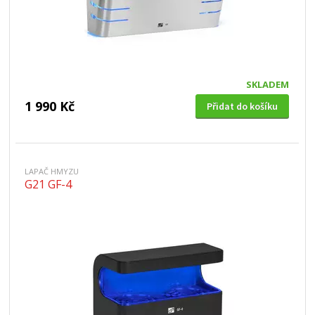
SKLADEM
1 990 Kč
Přidat do košíku
LAPAČ HMYZU
G21 GF-4