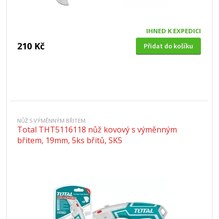
IHNED K EXPEDICI
210 Kč
Přidat do košíku
NŮŽ S VÝMĚNNÝM BŘITEM
Total THT5116118 nůž kovový s výměnným
břitem, 19mm, 5ks břitů, SK5