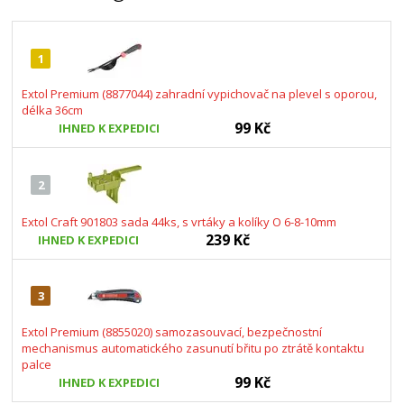
1
Extol Premium (8877044) zahradní vypichovač na plevel s oporou,
délka 36cm
99 Kč
IHNED K EXPEDICI
2
Extol Craft 901803 sada 44ks, s vrtáky a kolíky O 6-8-10mm
239 Kč
IHNED K EXPEDICI
3
Extol Premium (8855020) samozasouvací, bezpečnostní
mechanismus automatického zasunutí břitu po ztrátě kontaktu
palce
99 Kč
IHNED K EXPEDICI