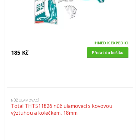
IHNED K EXPEDICI
185 Kč
Přidat do košíku
NŮŽ ULAMOVACÍ
Total THT511826 nůž ulamovací s kovovou
výztuhou a kolečkem, 18mm