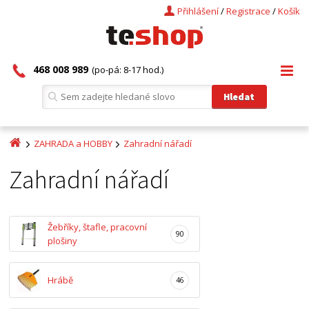
Přihlášení
/
Registrace
/
Košík
468 008 989
(po-pá: 8-17 hod.)
ZAHRADA a HOBBY
Zahradní nářadí
Zahradní nářadí
Žebříky, štafle, pracovní
90
plošiny
Hrábě
46