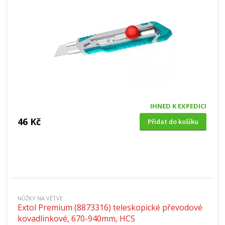
IHNED K EXPEDICI
46 Kč
Přidat do košíku
NŮŽKY NA VĚTVE
Extol Premium (8873316) teleskopické převodové
kovadlinkové, 670-940mm, HCS