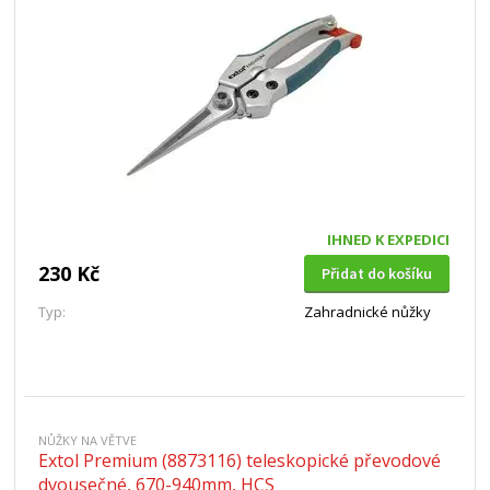
IHNED K EXPEDICI
230 Kč
Přidat do košíku
Typ:
Zahradnické nůžky
NŮŽKY NA VĚTVE
Extol Premium (8873116) teleskopické převodové
dvousečné, 670-940mm, HCS