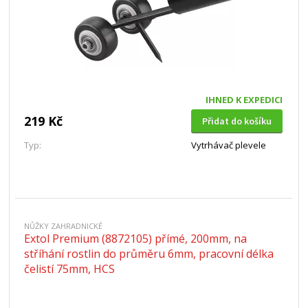
IHNED K EXPEDICI
219 Kč
Přidat do košíku
Typ:
Vytrhávač plevele
NŮŽKY ZAHRADNICKÉ
Extol Premium (8872105) přímé, 200mm, na
stříhání rostlin do průměru 6mm, pracovní délka
čelistí 75mm, HCS