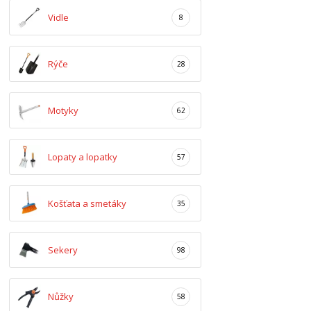
Vidle
8
Rýče
28
Motyky
62
Lopaty a lopatky
57
Košťata a smetáky
35
Sekery
98
Nůžky
58