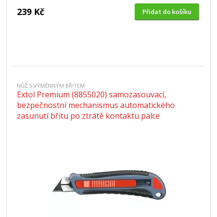
239 Kč
Přidat do košíku
NŮŽ S VÝMĚNNÝM BŘITEM
Extol Premium (8855020) samozasouvací,
bezpečnostní mechanismus automatického
zasunutí břitu po ztrátě kontaktu palce