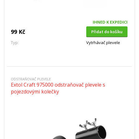
IHNED K EXPEDICI
99 Kč
Přidat do košíku
Typ:
Vytrhávač plevele
ODSTRAŇOVAČ PLEVELE
Extol Craft 975000 odstraňovač plevele s
pojezdovými kolečky