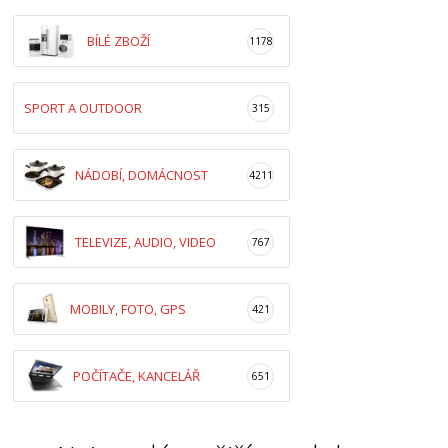
BÍLÉ ZBOŽÍ
1178
SPORT A OUTDOOR
315
NÁDOBÍ, DOMÁCNOST
4211
TELEVIZE, AUDIO, VIDEO
767
MOBILY, FOTO, GPS
421
POČÍTAČE, KANCELÁŘ
651