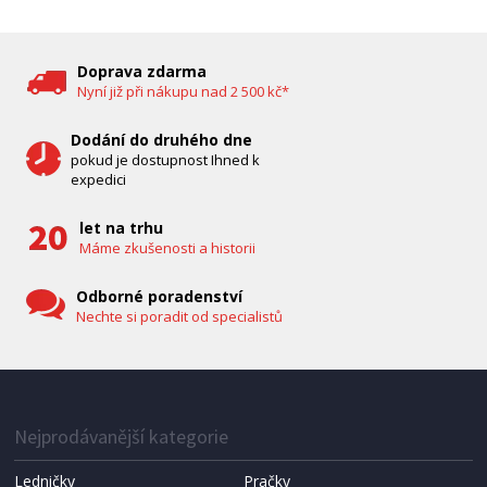
DĚTSKÁ CHŮVIČKA
Bravo B 5033
Doprava zdarma
Nyní již při nákupu nad 2 500 kč*
Dodání do druhého dne
pokud je dostupnost Ihned k
expedici
let na trhu
Máme zkušenosti a historii
Odborné poradenství
Nechte si poradit od specialistů
IHNED K EXPEDICI
1 287 Kč
Přidat do košíku
Nejprodávanější kategorie
Ledničky
Pračky