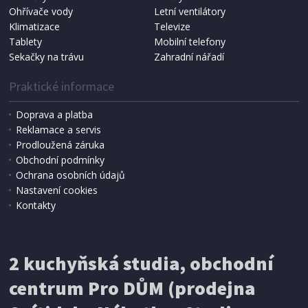
Ohřívače vody
Letní ventilátory
NÁHRADNÍ SÁČKY DO VYSAVAČE
Koma KRA-SB02S (Multi Bag, S-BAG SMS)
Klimatizace
Televize
Tablety
Mobilní telefony
Sekačky na trávu
Zahradní nářadí
Praktické informace
Doprava a platba
Reklamace a servis
Prodloužená záruka
Obchodní podmínky
Ochrana osobních údajů
Nastavení cookies
Kontakty
IHNED K EXPEDICI
2 kuchyňská studia, obchodní
199 Kč
Přidat do košíku
centrum Pro DŮM (prodejna