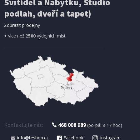
Svítidel a Nábytku, Studio
SÍŤ PROTI HMYZU
podlah, dveří a tapet)
ProGarden KO-CY5910600 Síť proti hmyzu do
dveří magnetická 210 x 100 cm
Zobrazit prodejny
+ více než 2
500
výdejních míst
IHNED K EXPEDICI
179 Kč
Přidat do košíku
Kontaktujte nás:
468 008 989
(po-pá: 8-17 hod)
info@teshop.cz
Facebook
Instagram