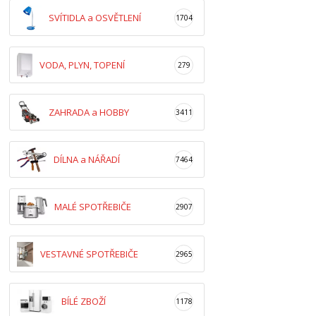
SVÍTIDLA a OSVĚTLENÍ
1704
VODA, PLYN, TOPENÍ
279
ZAHRADA a HOBBY
3411
DÍLNA a NÁŘADÍ
7464
MALÉ SPOTŘEBIČE
2907
VESTAVNÉ SPOTŘEBIČE
2965
BÍLÉ ZBOŽÍ
1178