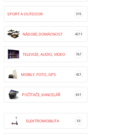
SPORT A OUTDOOR
315
NÁDOBÍ, DOMÁCNOST
4211
TELEVIZE, AUDIO, VIDEO
767
MOBILY, FOTO, GPS
421
POČÍTAČE, KANCELÁŘ
651
ELEKTROMOBILITA
53