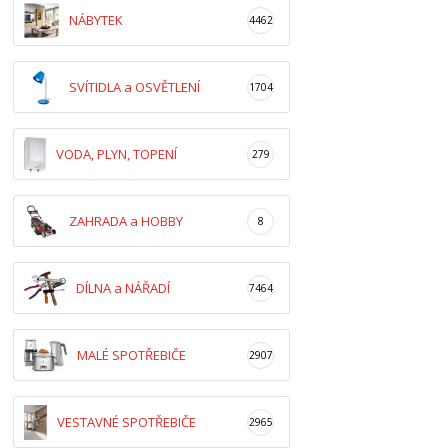
NÁBYTEK
4462
SVÍTIDLA a OSVĚTLENÍ
1704
VODA, PLYN, TOPENÍ
279
ZAHRADA a HOBBY
8
DÍLNA a NÁŘADÍ
7464
MALÉ SPOTŘEBIČE
2907
VESTAVNÉ SPOTŘEBIČE
2965