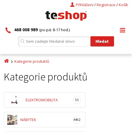
Přihlášení
/
Registrace
/
Košík
468 008 989
(po-pá: 8-17 hod.)
Kategorie produktů
Kategorie produktů
ELEKTROMOBILITA
53
NÁBYTEK
4462