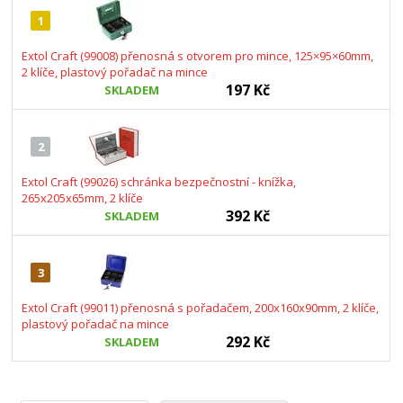
1
Extol Craft (99008) přenosná s otvorem pro mince, 125×95×60mm,
2 klíče, plastový pořadač na mince
197 Kč
SKLADEM
2
Extol Craft (99026) schránka bezpečnostní - knížka,
265x205x65mm, 2 klíče
392 Kč
SKLADEM
3
Extol Craft (99011) přenosná s pořadačem, 200x160x90mm, 2 klíče,
plastový pořadač na mince
292 Kč
SKLADEM