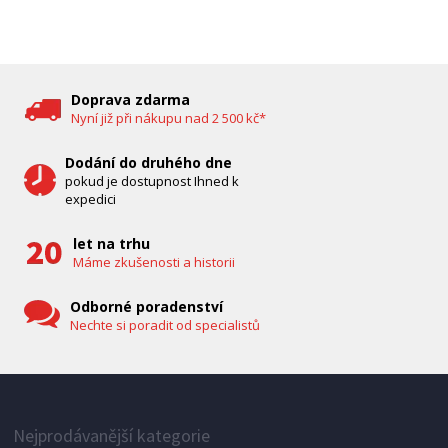
DĚTSKÁ CHŮVIČKA
Bravo B 5033
Doprava zdarma
Nyní již při nákupu nad 2 500 kč*
Dodání do druhého dne
pokud je dostupnost Ihned k
expedici
let na trhu
Máme zkušenosti a historii
Odborné poradenství
Nechte si poradit od specialistů
IHNED K EXPEDICI
1 287 Kč
Přidat do košíku
Nejprodávanější kategorie