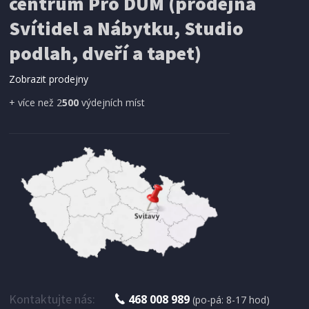
centrum Pro DŮM (prodejna
Svítidel a Nábytku, Studio
SÍŤ PROTI HMYZU
podlah, dveří a tapet)
ProGarden KO-CY5910600 Síť proti hmyzu do
dveří magnetická 210 x 100 cm
Zobrazit prodejny
+ více než 2
500
výdejních míst
IHNED K EXPEDICI
179 Kč
Přidat do košíku
Kontaktujte nás:
468 008 989
(po-pá: 8-17 hod)