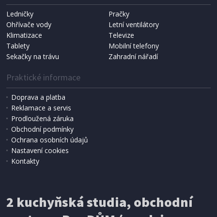
Ledničky
Pračky
Ohřívače vody
Letní ventilátory
NÁHRADNÍ SÁČKY DO VYSAVAČE
Koma KRA-SB02S (Multi Bag, S-BAG SMS)
Klimatizace
Televize
Tablety
Mobilní telefony
Sekačky na trávu
Zahradní nářadí
Praktické informace
Doprava a platba
Reklamace a servis
Prodloužená záruka
Obchodní podmínky
Ochrana osobních údajů
Nastavení cookies
Kontakty
IHNED K EXPEDICI
2 kuchyňská studia, obchodní
199 Kč
Přidat do košíku