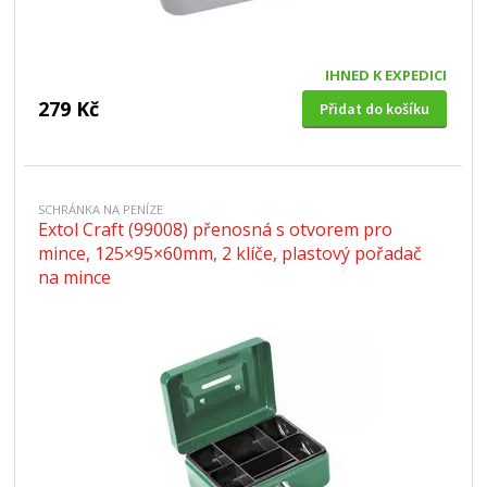
IHNED K EXPEDICI
279 Kč
Přidat do košíku
SCHRÁNKA NA PENÍZE
Extol Craft (99008) přenosná s otvorem pro
mince, 125×95×60mm, 2 klíče, plastový pořadač
na mince