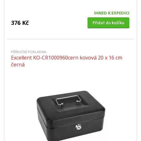
IHNED K EXPEDICI
376 Kč
Přidat do košíku
PŘÍRUČNÍ POKLADNA
Excellent KO-CR1000960cern kovová 20 x 16 cm
černá