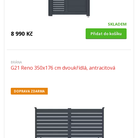
SKLADEM
8 990 Kč
Přidat do košíku
BRÁNA
G21 Reno 350x176 cm dvoukřídlá, antracitová
DOPRAVA ZDARMA