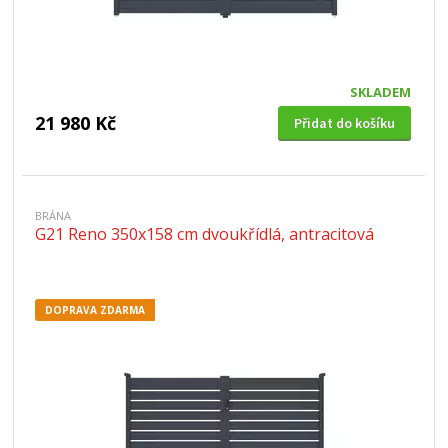
SKLADEM
21 980 Kč
Přidat do košíku
BRÁNA
G21 Reno 350x158 cm dvoukřídlá, antracitová
DOPRAVA ZDARMA