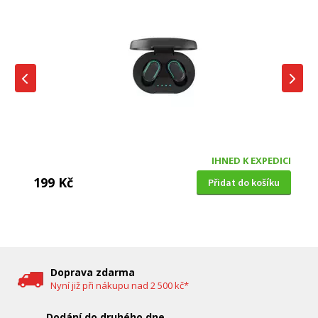
IHNED K EXPEDICI
199 Kč
Přidat do košíku
DĚTSKÁ CHŮVIČKA
Bravo B 5033
Doprava zdarma
Nyní již při nákupu nad 2 500 kč*
Dodání do druhého dne