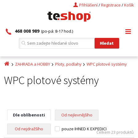
Přihlášení
/
Registrace
/
Košík
468 008 989
(po-pá: 8-17 hod.)
ZAHRADA a HOBBY
Ploty, podlahy
WPC plotové systémy
WPC plotové systémy
Dle oblíbenosti
Od nejlevnějšího
Od nejdražšího
pouze IHNED K EXPEDICI
Celkem 23 produktů