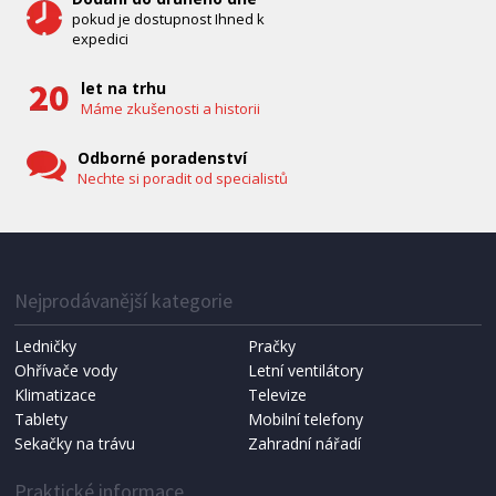
pokud je dostupnost Ihned k
expedici
let na trhu
Máme zkušenosti a historii
Odborné poradenství
Nechte si poradit od specialistů
IHNED K EXPEDICI
1 287 Kč
Přidat do košíku
Nejprodávanější kategorie
Ledničky
Pračky
Ohřívače vody
Letní ventilátory
NÁHRADNÍ SÁČKY DO VYSAVAČE
Koma KRA-SB02S (Multi Bag, S-BAG SMS)
Klimatizace
Televize
Tablety
Mobilní telefony
Sekačky na trávu
Zahradní nářadí
Praktické informace