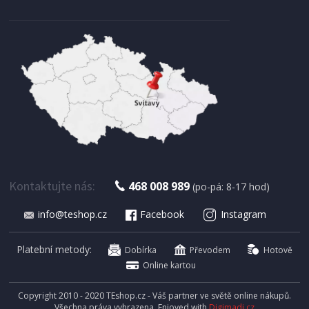
IHNED K EXPEDICI
179 Kč
Přidat do košíku
Kontaktujte nás:
468 008 989
(po-pá: 8-17 hod)
info@teshop.cz
Facebook
Instagram
SUŠIČKA OVOCE S ČASOVAČEM
Concept SO 1060 In Time
Platební metody:
Dobírka
Převodem
Hotově
Online kartou
Copyright 2010 - 2020 TEshop.cz - Váš partner ve světě online nákupů.
Všechna práva vyhrazena. Enjoyed with
Digimadi.cz