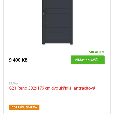
SKLADEM
9 490 Kč
Přidat do košíku
BRÁNA
G21 Reno 392x176 cm dvoukřídlá, antracitová
DOPRAVA ZDARMA