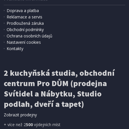
Doprava a platba
Reklamace a servis
Prodloužená záruka
Obchodní podmínky
Ochrana osobních údajů
Nastavení cookies
Kontakty
IHNED K EXPEDICI
2 kuchyňská studia, obchodní
199 Kč
Přidat do košíku
centrum Pro DŮM (prodejna
Svítidel a Nábytku, Studio
SÍŤ PROTI HMYZU
podlah, dveří a tapet)
ProGarden KO-CY5910600 Síť proti hmyzu do
dveří magnetická 210 x 100 cm
Zobrazit prodejny
+ více než 2
500
výdejních míst