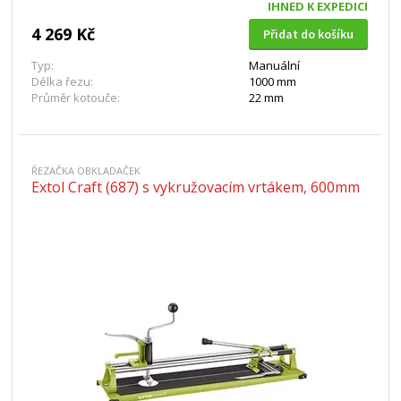
IHNED K EXPEDICI
4 269 Kč
Přidat do košíku
Typ:
Manuální
Délka řezu:
1000 mm
Průměr kotouče:
22 mm
ŘEZAČKA OBKLADAČEK
Extol Craft (687) s vykružovacím vrtákem, 600mm