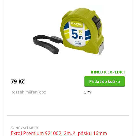
IHNED K EXPEDICI
79 Kč
Přidat do košíku
Rozsah měření do::
5 m
SVINOVACÍ METR
Extol Premium 921002, 2m, š. pásku 16mm