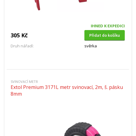
IHNED K EXPEDICI
305 Kč
Přidat do košíku
Druh nářadí:
svěrka
SVINOVACÍ METR
Extol Premium 3171L metr svinovací, 2m, š. pásku
8mm