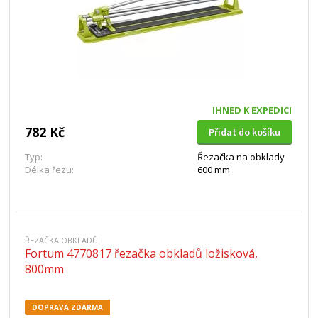
IHNED K EXPEDICI
782 Kč
Přidat do košíku
Typ:
Řezačka na obklady
Délka řezu:
600 mm
ŘEZAČKA OBKLADŮ
Fortum 4770817 řezačka obkladů ložisková,
800mm
DOPRAVA ZDARMA