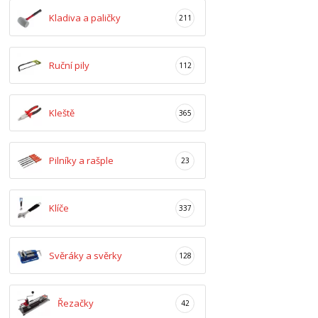
Kladiva a paličky
211
Ruční pily
112
Kleště
365
Pilníky a rašple
23
Klíče
337
Svěráky a svěrky
128
Řezačky
42