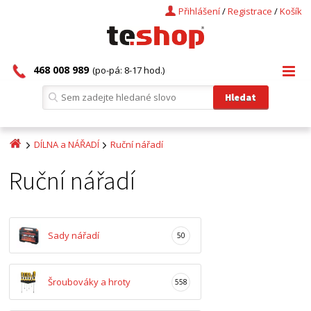
Přihlášení
/
Registrace
/
Košík
468 008 989
(po-pá: 8-17 hod.)
DÍLNA a NÁŘADÍ
Ruční nářadí
Ruční nářadí
Sady nářadí
50
Šroubováky a hroty
558