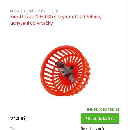
ŘEZAČ OTVORŮ DO KACHLIČEK
Extol Craft (103940) s krytem, O 20-94mm,
uchycení do vrtačky
IHNED K EXPEDICI
214 Kč
Přidat do košíku
Typ:
Řezač otvorů