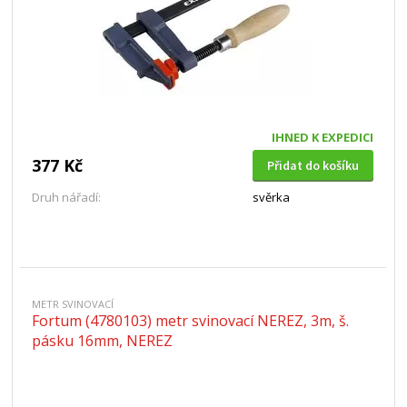
IHNED K EXPEDICI
377 Kč
Přidat do košíku
Druh nářadí:
svěrka
METR SVINOVACÍ
Fortum (4780103) metr svinovací NEREZ, 3m, š.
pásku 16mm, NEREZ