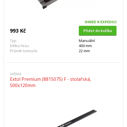
IHNED K EXPEDICI
993 Kč
Přidat do košíku
Typ:
Manuální
Délka řezu:
400 mm
Průměr kotouče:
22 mm
SVĚRKA
Extol Premium (8815075) F - stolařská,
500x120mm