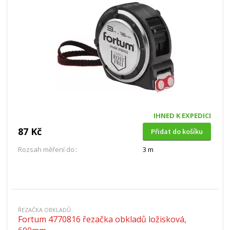
IHNED K EXPEDICI
87 Kč
Přidat do košíku
Rozsah měření do::
3 m
ŘEZAČKA OBKLADŮ
Fortum 4770816 řezačka obkladů ložisková,