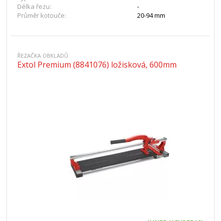
Délka řezu:
-
Průměr kotouče:
20-94 mm
ŘEZAČKA OBKLADŮ
Extol Premium (8841076) ložisková, 600mm