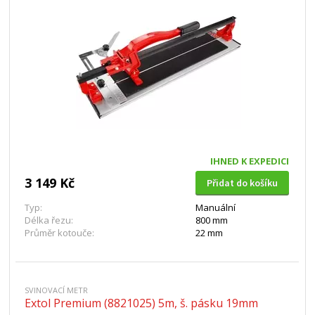
IHNED K EXPEDICI
3 149 Kč
Přidat do košíku
Typ:
Manuální
Délka řezu:
800 mm
Průměr kotouče:
22 mm
SVINOVACÍ METR
Extol Premium (8821025) 5m, š. pásku 19mm