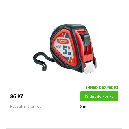
IHNED K EXPEDICI
86 Kč
Přidat do košíku
Rozsah měření do::
5 m