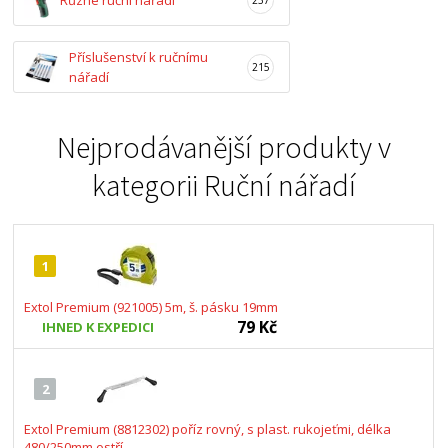
Různé ruční nářadí
Příslušenství k ručnímu
215
nářadí
Nejprodávanější produkty v
kategorii
Ruční nářadí
1
Extol Premium (921005) 5m, š. pásku 19mm
79 Kč
IHNED K EXPEDICI
2
Extol Premium (8812302) poříz rovný, s plast. rukojeťmi, délka
480/250mm ostří