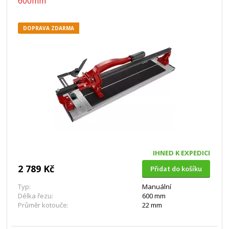
600mm
DOPRAVA ZDARMA
IHNED K EXPEDICI
2 789 Kč
Přidat do košíku
Typ:
Manuální
Délka řezu:
600 mm
Průměr kotouče:
22 mm