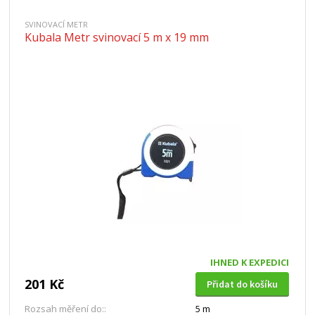
SVINOVACÍ METR
Kubala Metr svinovací 5 m x 19 mm
IHNED K EXPEDICI
201 Kč
Přidat do košíku
Rozsah měření do::
5 m