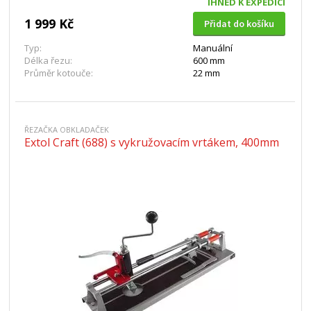
IHNED K EXPEDICI
1 999 Kč
Přidat do košíku
Typ:
Manuální
Délka řezu:
600 mm
Průměr kotouče:
22 mm
ŘEZAČKA OBKLADAČEK
Extol Craft (688) s vykružovacím vrtákem, 400mm