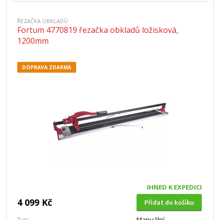
ŘEZAČKA OBKLADŮ
Fortum 4770819 řezačka obkladů ložisková,
1200mm
DOPRAVA ZDARMA
IHNED K EXPEDICI
4 099 Kč
Přidat do košíku
Typ:
Manuální