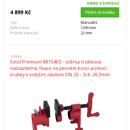
IHNED K EXPEDICI
4 899 Kč
Přidat do košíku
Typ:
Manuální
Délka řezu:
1200 mm
Průměr kotouče:
22 mm
SVĚRKA
Extol Premium 8815403 - svěrka trubková
nastavitelná, fixace na pevném konci pomocí
trubky s vnějším závitem DN 20 - 3/4 -26,9mm