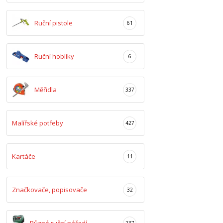
Ruční pistole
61
Ruční hoblíky
6
Měřidla
337
Malířské potřeby
427
Kartáče
11
Značkovače, popisovače
32
237