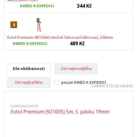
344 Kč
IHNED K EXPEDICI
3
Extol Premium 8813660 otočné falcovací/děrovací, 290mm
489 Kč
IHNED K EXPEDICI
Dle oblíbenosti
Od nejlevnějšího
Od nejdražšího
pouze IHNED K EXPEDICI
Celkem 3152 produktů
SVINOVACÍ METR
Extol Premium (921005) 5m, š. pásku 19mm