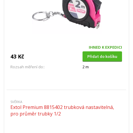
IHNED K EXPEDICI
43 Kč
Přidat do košíku
Rozsah měření do::
2 m
SVĚRKA
Extol Premium 8815402 trubková nastavitelná,
pro průměr trubky 1/2