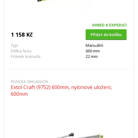
IHNED K EXPEDICI
1 158 Kč
Přidat do košíku
Typ:
Manuální
Délka řezu:
600 mm
Průměr kotouče:
22 mm
ŘEZAČKA OBKLADAČEK
Extol Craft (9752) 600mm, nylonové uložení,
600mm