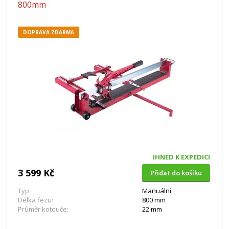
800mm
DOPRAVA ZDARMA
IHNED K EXPEDICI
3 599 Kč
Přidat do košíku
Typ:
Manuální
Délka řezu:
800 mm
Průměr kotouče:
22 mm