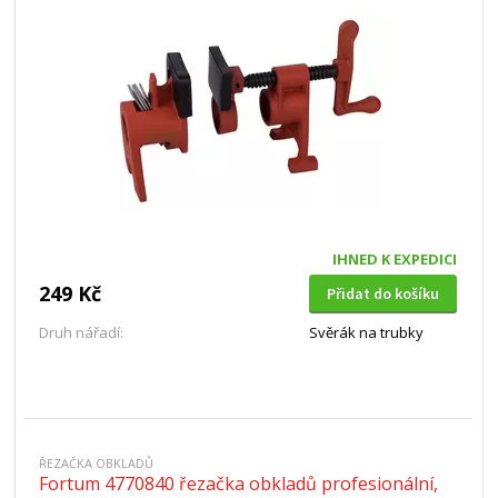
IHNED K EXPEDICI
249 Kč
Přidat do košíku
Druh nářadí:
Svěrák na trubky
ŘEZAČKA OBKLADŮ
Fortum 4770840 řezačka obkladů profesionální,