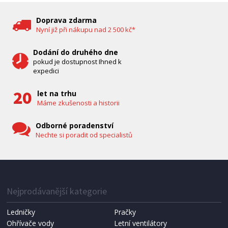
Bravo B 5033
Doprava zdarma
Nyní již při nákupu nad 2 500 kč*
Dodání do druhého dne
pokud je dostupnost Ihned k
expedici
let na trhu
Máme zkušenosti a historii
Odborné poradenství
Nechte si poradit od specialistů
IHNED K EXPEDICI
1 287 Kč
Přidat do košíku
Nejprodávanější kategorie
Ledničky
Pračky
Ohřívače vody
Letní ventilátory
NÁHRADNÍ SÁČKY DO VYSAVAČE