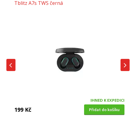
Tblitz A7s TWS černá
IHNED K EXPEDICI
199 Kč
Přidat do košíku
DĚTSKÁ CHŮVIČKA