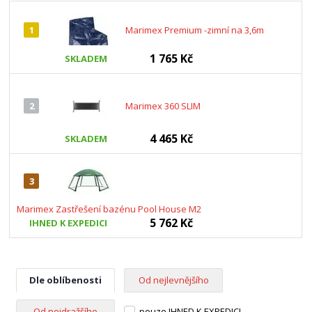
1
Marimex Premium -zimní na 3,6m
1 765 Kč
SKLADEM
2
Marimex 360 SLIM
4 465 Kč
SKLADEM
3
Marimex Zastřešení bazénu Pool House M2
5 762 Kč
IHNED K EXPEDICI
Dle oblíbenosti
Od nejlevnějšího
Od nejdražšího
pouze IHNED K EXPEDICI