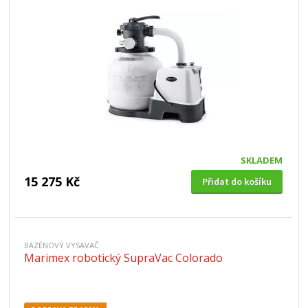
SKLADEM
15 275 Kč
Přidat do košíku
BAZÉNOVÝ VYSAVAČ
Marimex robotický SupraVac Colorado