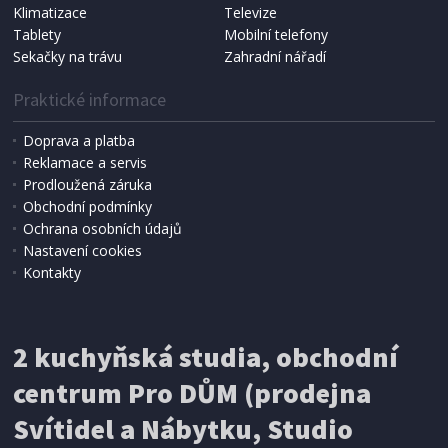
Koma KRA-SB02S (Multi Bag, S-BAG SMS)
Klimatizace
Televize
Tablety
Mobilní telefony
Sekačky na trávu
Zahradní nářadí
Praktické informace
Doprava a platba
Reklamace a servis
Prodloužená záruka
Obchodní podmínky
Ochrana osobních údajů
Nastavení cookies
Kontakty
IHNED K EXPEDICI
2 kuchyňská studia, obchodní
199 Kč
Přidat do košíku
centrum Pro DŮM (prodejna
Svítidel a Nábytku, Studio
SÍŤ PROTI HMYZU