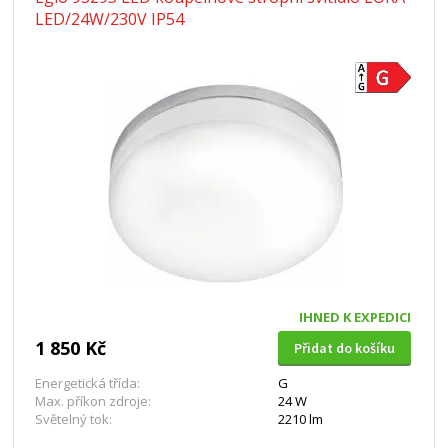
LED/24W/230V IP54
IHNED K EXPEDICI
1 850 Kč
Přidat do košíku
Energetická třída:
G
Max. příkon zdroje:
24 W
Světelný tok:
2210 lm