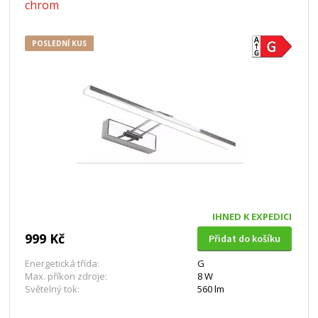
chrom
POSLEDNÍ KUS
IHNED K EXPEDICI
999 Kč
Přidat do košíku
Energetická třída:
G
Max. příkon zdroje:
8 W
Světelný tok:
560 lm