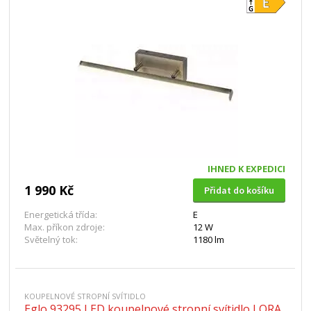
IHNED K EXPEDICI
1 990 Kč
Přidat do košíku
Energetická třída:
E
Max. příkon zdroje:
12 W
Světelný tok:
1180 lm
KOUPELNOVÉ STROPNÍ SVÍTIDLO
Eglo 93295 LED koupelnové stropní svítidlo LORA