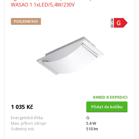
WASAO 1 1xLED/5,4W/230V
POSLEDNÍ KUS
IHNED K EXPEDICI
1 035 Kč
Přidat do košíku
Energetická třída:
G
Max. příkon zdroje:
5.4 W
Světelný tok:
510 lm