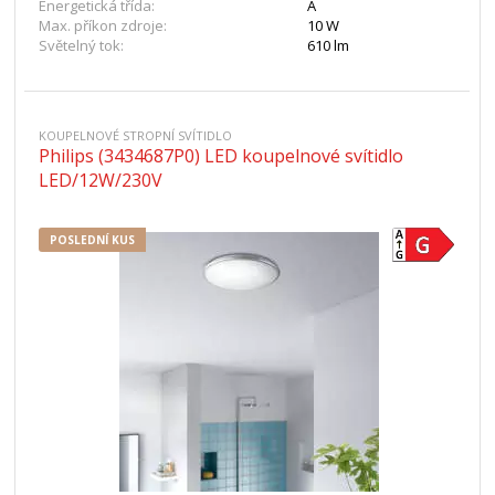
Energetická třída:
A
Max. příkon zdroje:
10 W
Světelný tok:
610 lm
KOUPELNOVÉ STROPNÍ SVÍTIDLO
Philips (3434687P0) LED koupelnové svítidlo
LED/12W/230V
POSLEDNÍ KUS