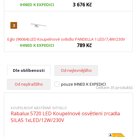
3 676 Kč
IHNED K EXPEDICI
3
Eglo (96064) LED Koupelnové svítidlo PANDELLA 1 LED/7,4W/230V
789 Kč
IHNED K EXPEDICI
Dle oblíbenosti
Od nejlevnějšího
Od nejdražšího
pouze IHNED K EXPEDICI
Celkem 35 produktů
KOUPELNOVÉ NÁSTĚNNÉ SVÍTIDLO
Rabalux 5720 LED Koupelnové osvětlení zrcadla
SILAS 1xLED/12W/230V