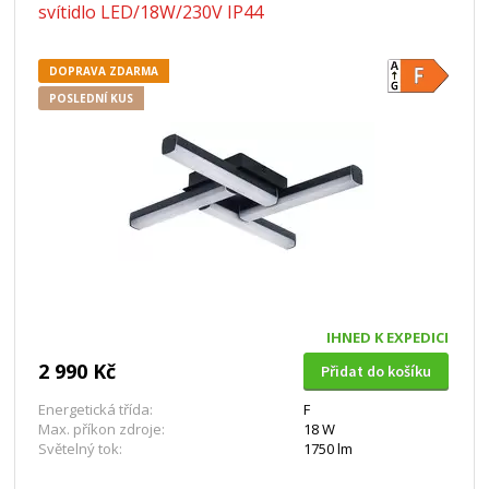
svítidlo LED/18W/230V IP44
DOPRAVA ZDARMA
POSLEDNÍ KUS
IHNED K EXPEDICI
2 990 Kč
Přidat do košíku
Energetická třída:
F
Max. příkon zdroje:
18 W
Světelný tok:
1750 lm