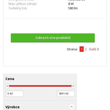
Max. příkon zdroje:
8 W
Světelný tok:
580 lm
Zobrazit více produktů
Strana:
1
2
Další
Cena
Výrobce