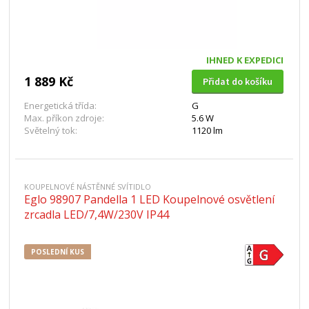
IHNED K EXPEDICI
1 889 Kč
Přidat do košíku
Energetická třída:
G
Max. příkon zdroje:
5.6 W
Světelný tok:
1120 lm
KOUPELNOVÉ NÁSTĚNNÉ SVÍTIDLO
Eglo 98907 Pandella 1 LED Koupelnové osvětlení
zrcadla LED/7,4W/230V IP44
POSLEDNÍ KUS