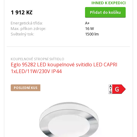
IHNED K EXPEDICI
1 912 Kč
Přidat do košíku
Energetická třída:
A+
Max. příkon zdroje:
16 W
Světelný tok:
1500 lm
KOUPELNOVÉ STROPNÍ SVÍTIDLO
Eglo 95282 LED koupelnové svítidlo LED CAPRI
1xLED/11W/230V IP44
POSLEDNÍ KUS