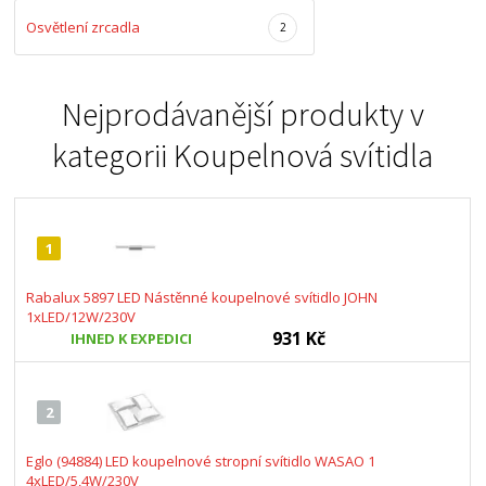
Osvětlení zrcadla
2
Nejprodávanější produkty v
kategorii
Koupelnová svítidla
1
Rabalux 5897 LED Nástěnné koupelnové svítidlo JOHN
1xLED/12W/230V
931 Kč
IHNED K EXPEDICI
2
Eglo (94884) LED koupelnové stropní svítidlo WASAO 1
4xLED/5,4W/230V