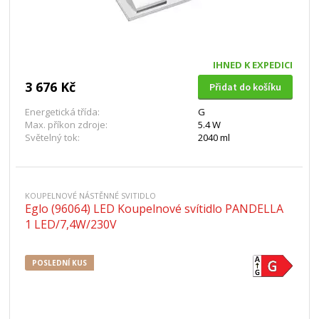
IHNED K EXPEDICI
3 676 Kč
Přidat do košíku
Energetická třída:
G
Max. příkon zdroje:
5.4 W
Světelný tok:
2040 ml
KOUPELNOVÉ NÁSTĚNNÉ SVITIDLO
Eglo (96064) LED Koupelnové svítidlo PANDELLA
1 LED/7,4W/230V
POSLEDNÍ KUS