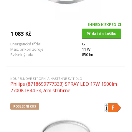
IHNED K EXPEDICI
1 083 Kč
Přidat do košíku
Energetická třída:
G
Max. příkon zdroje:
11 W
Světelný tok:
850 lm
KOUPELNOVÉ STROPNÍ A NÁSTĚNNÉ SVÍTIDLO
Philips (8718699777333) SPRAY LED 17W 1500lm
2700K IP44 34,7cm stříbrné
POSLEDNÍ KUS