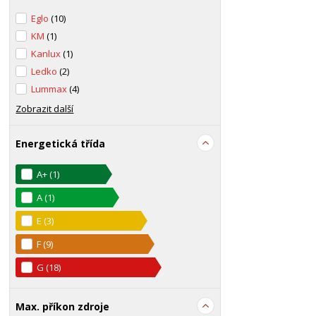
Eglo
(10)
KM
(1)
Kanlux
(1)
Ledko
(2)
Lummax
(4)
Zobrazit další
Energetická třída
A+
(1)
A
(1)
E
(3)
F
(9)
G
(18)
Max. příkon zdroje