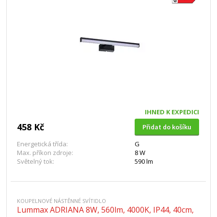
IHNED K EXPEDICI
458 Kč
Přidat do košíku
Energetická třída:
G
Max. příkon zdroje:
8 W
Světelný tok:
590 lm
KOUPELNOVÉ NÁSTĚNNÉ SVÍTIDLO
Lummax ADRIANA 8W, 560lm, 4000K, IP44, 40cm,