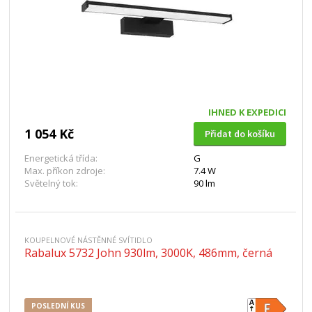
IHNED K EXPEDICI
1 054 Kč
Přidat do košíku
Energetická třída:
G
Max. příkon zdroje:
7.4 W
Světelný tok:
90 lm
KOUPELNOVÉ NÁSTĚNNÉ SVÍTIDLO
Rabalux 5732 John 930lm, 3000K, 486mm, černá
POSLEDNÍ KUS