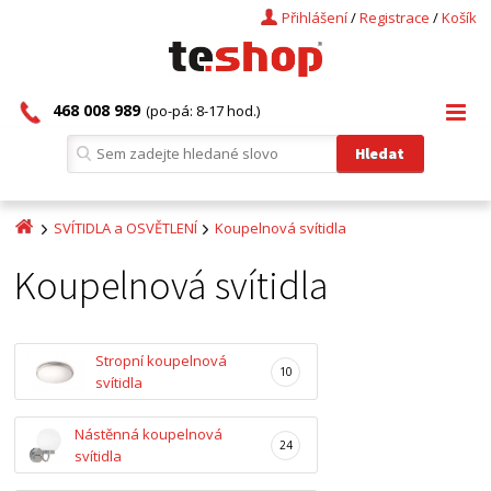
Přihlášení
/
Registrace
/
Košík
468 008 989
(po-pá: 8-17 hod.)
SVÍTIDLA a OSVĚTLENÍ
Koupelnová svítidla
Koupelnová svítidla
Stropní koupelnová
10
svítidla
Nástěnná koupelnová
24
svítidla