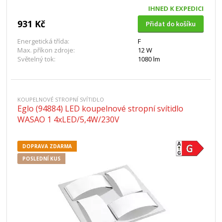
IHNED K EXPEDICI
931 Kč
Přidat do košíku
Energetická třída:
F
Max. příkon zdroje:
12 W
Světelný tok:
1080 lm
KOUPELNOVÉ STROPNÍ SVÍTIDLO
Eglo (94884) LED koupelnové stropní svítidlo
WASAO 1 4xLED/5,4W/230V
DOPRAVA ZDARMA
POSLEDNÍ KUS