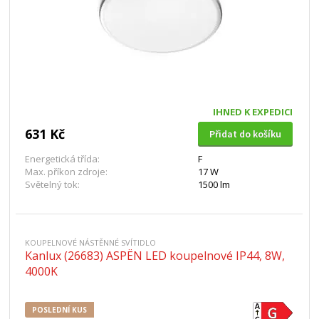
IHNED K EXPEDICI
631 Kč
Přidat do košíku
Energetická třída:
F
Max. příkon zdroje:
17 W
Světelný tok:
1500 lm
KOUPELNOVÉ NÁSTĚNNÉ SVÍTIDLO
Kanlux (26683) ASPËN LED koupelnové IP44, 8W,
4000K
POSLEDNÍ KUS