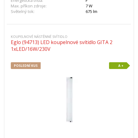
Energetická třída:
F
Max. příkon zdroje:
7 W
Světelný tok:
675 lm
KOUPELNOVÉ NÁSTĚNNÉ SVÍTIDLO
Eglo (94713) LED koupelnové svítidlo GITA 2
1xLED/16W/230V
POSLEDNÍ KUS
A +