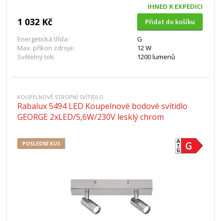
IHNED K EXPEDICI
1 032 Kč
Přidat do košíku
Energetická třída:
G
Max. příkon zdroje:
12 W
Světelný tok:
1200 lumenů
KOUPELNOVÉ STROPNÍ SVÍTIDLO
Rabalux 5494 LED Koupelnové bodové svítidlo
GEORGE 2xLED/5,6W/230V lesklý chrom
POSLEDNÍ KUS