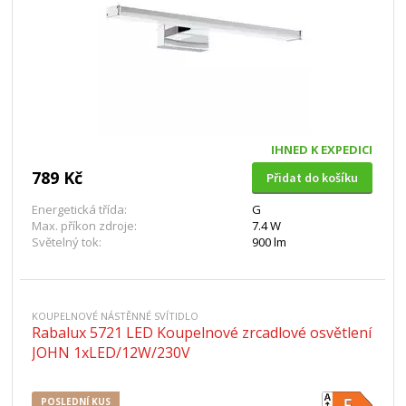
IHNED K EXPEDICI
789 Kč
Přidat do košíku
Energetická třída:
G
Max. příkon zdroje:
7.4 W
Světelný tok:
900 lm
KOUPELNOVÉ NÁSTĚNNÉ SVÍTIDLO
Rabalux 5721 LED Koupelnové zrcadlové osvětlení
JOHN 1xLED/12W/230V
POSLEDNÍ KUS