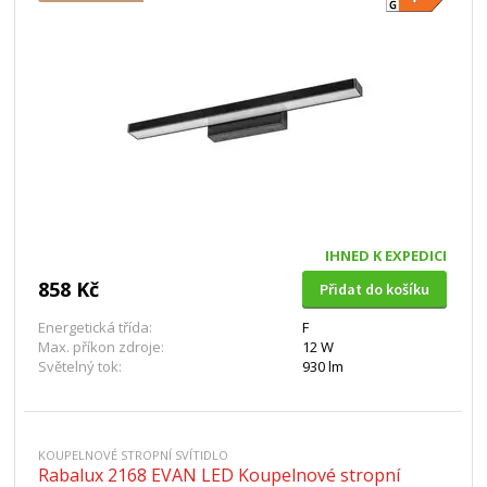
IHNED K EXPEDICI
858 Kč
Přidat do košíku
Energetická třída:
F
Max. příkon zdroje:
12 W
Světelný tok:
930 lm
KOUPELNOVÉ STROPNÍ SVÍTIDLO
Rabalux 2168 EVAN LED Koupelnové stropní