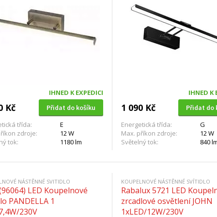
IHNED K EXPEDICI
IHNED K 
0 Kč
1 090 Kč
Přidat do košíku
Přidat do 
tická třída:
E
Energetická třída:
G
říkon zdroje:
12 W
Max. příkon zdroje:
12 W
ný tok:
1180 lm
Světelný tok:
840 l
LNOVÉ NÁSTĚNNÉ SVITIDLO
KOUPELNOVÉ NÁSTĚNNÉ SVÍTIDLO
 (96064) LED Koupelnové
Rabalux 5721 LED Koupel
idlo PANDELLA 1
zrcadlové osvětlení JOHN
7,4W/230V
1xLED/12W/230V