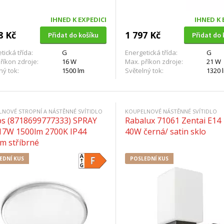
IHNED K EXPEDICI
IHNED K 
8 Kč
1 797 Kč
Přidat do košíku
Přidat do 
tická třída:
G
Energetická třída:
G
říkon zdroje:
16 W
Max. příkon zdroje:
21 W
ný tok:
1500 lm
Světelný tok:
1320 
NOVÉ STROPNÍ A NÁSTĚNNÉ SVÍTIDLO
KOUPELNOVÉ NÁSTĚNNÉ SVÍTIDLO
ips (8718699777333) SPRAY
Rabalux 71061 Zentai E14
17W 1500lm 2700K IP44
40W černá/ satin sklo
m stříbrné
EDNÍ KUS
POSLEDNÍ KUS