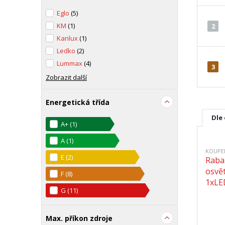
Eglo
(5)
KM
(1)
2
Kanlux
(1)
Ledko
(2)
Lummax
(4)
3
Zobrazit další
Energetická třída
Dle
A+
(1)
A
(1)
KOUPE
E
(2)
Raba
osvět
F
(8)
1xLE
G
(11)
Max. příkon zdroje