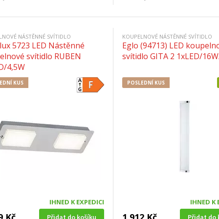
LNOVÉ NÁSTĚNNÉ SVÍTIDLO
KOUPELNOVÉ NÁSTĚNNÉ SVÍTIDLO
lux 5723 LED Nástěnné
Eglo (94713) LED koupeln
elnové svítidlo RUBEN
svítidlo GITA 2 1xLED/16
D/4,5W
EDNÍ KUS
POSLEDNÍ KUS
IHNED K EXPEDICI
IHNED K 
9 Kč
1 912 Kč
Přidat do košíku
Přidat do 