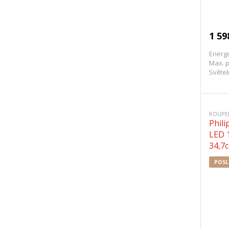
1 59
Energe
Max. p
Světel
KOUPEL
Phil
LED 
34,7c
POSL