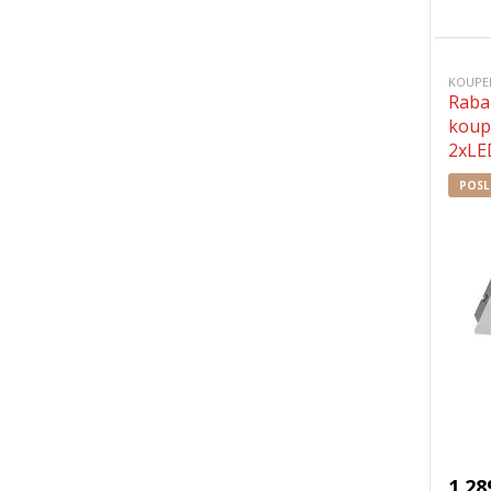
KOUPE
Raba
koup
2xLE
POSL
1 28