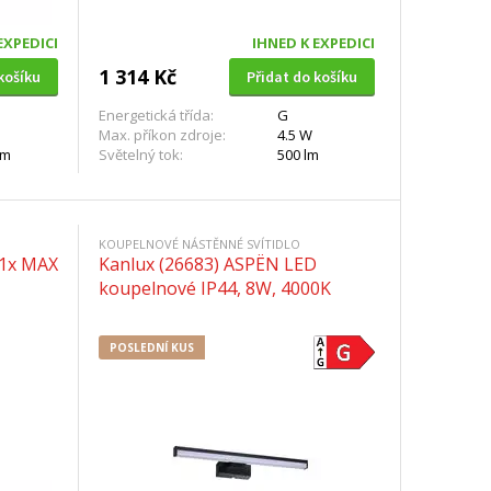
EXPEDICI
IHNED K EXPEDICI
1 314 Kč
košíku
Přidat do košíku
Energetická třída:
G
Max. příkon zdroje:
4.5 W
lm
Světelný tok:
500 lm
KOUPELNOVÉ NÁSTĚNNÉ SVÍTIDLO
 1x MAX
Kanlux (26683) ASPËN LED
koupelnové IP44, 8W, 4000K
POSLEDNÍ KUS