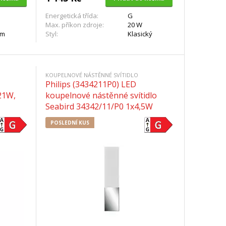
Energetická třída:
G
Max. příkon zdroje:
20 W
lm
Styl:
Klasický
KOUPELNOVÉ NÁSTĚNNÉ SVÍTIDLO
Philips (3434211P0) LED
 21W,
koupelnové nástěnné svítidlo
Seabird 34342/11/P0 1x4,5W
POSLEDNÍ KUS