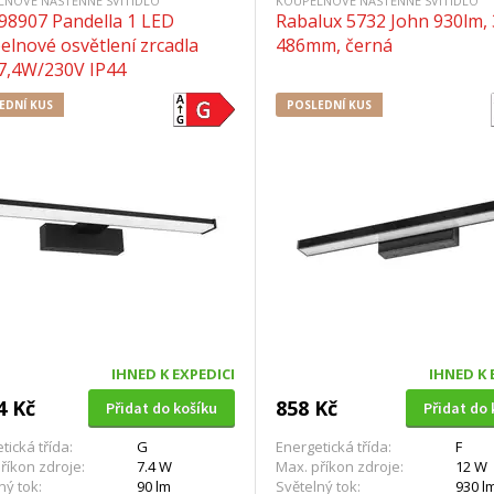
LNOVÉ NÁSTĚNNÉ SVÍTIDLO
KOUPELNOVÉ NÁSTĚNNÉ SVÍTIDLO
 98907 Pandella 1 LED
Rabalux 5732 John 930lm,
elnové osvětlení zrcadla
486mm, černá
7,4W/230V IP44
EDNÍ KUS
POSLEDNÍ KUS
IHNED K EXPEDICI
IHNED K 
4 Kč
858 Kč
Přidat do košíku
Přidat do 
tická třída:
G
Energetická třída:
F
říkon zdroje:
7.4 W
Max. příkon zdroje:
12 W
ný tok:
90 lm
Světelný tok:
930 l