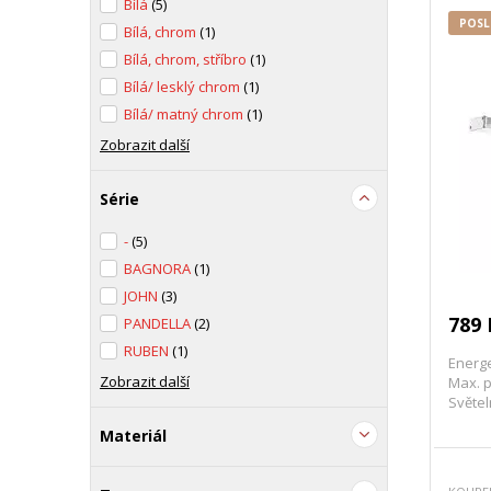
Bílá
(5)
POSL
Bílá, chrom
(1)
Bílá, chrom, stříbro
(1)
Bílá/ lesklý chrom
(1)
Bílá/ matný chrom
(1)
Zobrazit další
Série
-
(5)
BAGNORA
(1)
JOHN
(3)
789 
PANDELLA
(2)
RUBEN
(1)
Energe
Zobrazit další
Max. p
Světel
Materiál