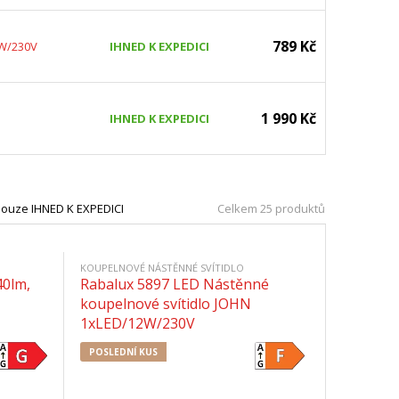
789 Kč
4W/230V
IHNED K EXPEDICI
1 990 Kč
IHNED K EXPEDICI
ouze IHNED K EXPEDICI
Celkem 25 produktů
KOUPELNOVÉ NÁSTĚNNÉ SVÍTIDLO
0lm,
Rabalux 5897 LED Nástěnné
koupelnové svítidlo JOHN
1xLED/12W/230V
POSLEDNÍ KUS