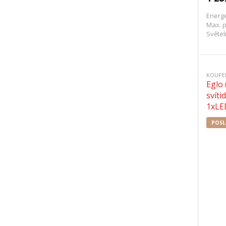
Energe
Max. p
Světel
KOUPE
Eglo
svít
1xLE
POSL