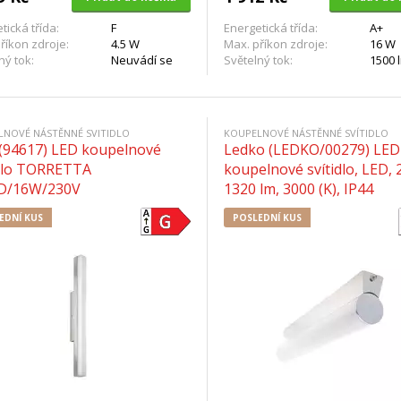
tická třída:
F
Energetická třída:
A+
říkon zdroje:
4.5 W
Max. příkon zdroje:
16 W
ný tok:
Neuvádí se
Světelný tok:
1500 
LNOVÉ NÁSTĚNNÉ SVITIDLO
KOUPELNOVÉ NÁSTĚNNÉ SVÍTIDLO
 (94617) LED koupelnové
Ledko (LEDKO/00279) LED
idlo TORRETTA
koupelnové svítidlo, LED,
D/16W/230V
1320 lm, 3000 (K), IP44
EDNÍ KUS
POSLEDNÍ KUS