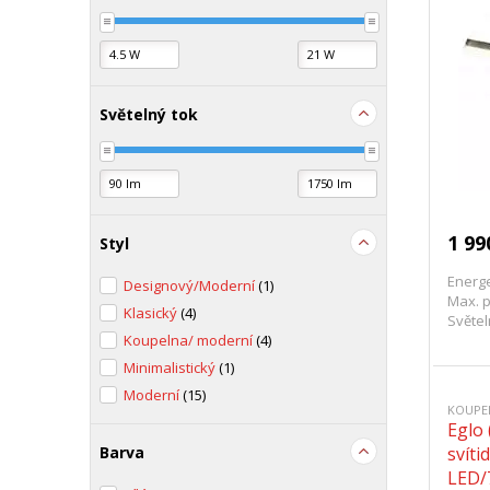
Světelný tok
1 99
Styl
Energe
Designový/Moderní
(1)
Max. p
Klasický
(4)
Světel
Koupelna/ moderní
(4)
Minimalistický
(1)
Moderní
(15)
KOUPE
Eglo
Barva
svít
LED/