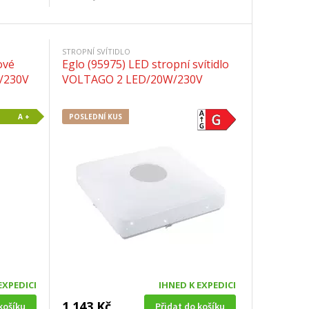
STROPNÍ SVÍTIDLO
ové
Eglo (95975) LED stropní svítidlo
W/230V
VOLTAGO 2 LED/20W/230V
A +
POSLEDNÍ KUS
EXPEDICI
IHNED K EXPEDICI
1 143 Kč
košíku
Přidat do košíku