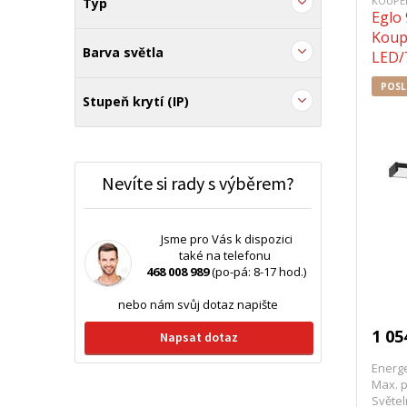
KOUPE
Typ
Eglo
Koup
Barva světla
LED/
POSL
Stupeň krytí (IP)
Nevíte si rady s výběrem?
Jsme pro Vás k dispozici
také na telefonu
468 008 989
(po-pá: 8-17 hod.)
nebo nám svůj dotaz napište
1 05
Napsat dotaz
Energe
Max. p
Světel