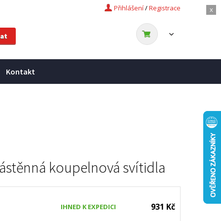
Přihlášení
/
Registrace
x
Kontakt
ástěnná koupelnová svítidla
931 Kč
IHNED K EXPEDICI