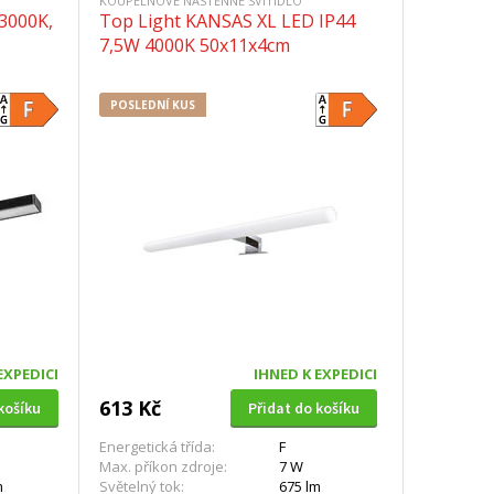
KOUPELNOVÉ NÁSTĚNNÉ SVÍTIDLO
 3000K,
Top Light KANSAS XL LED IP44
7,5W 4000K 50x11x4cm
POSLEDNÍ KUS
EXPEDICI
IHNED K EXPEDICI
613 Kč
košíku
Přidat do košíku
Energetická třída:
F
Max. příkon zdroje:
7 W
m
Světelný tok:
675 lm