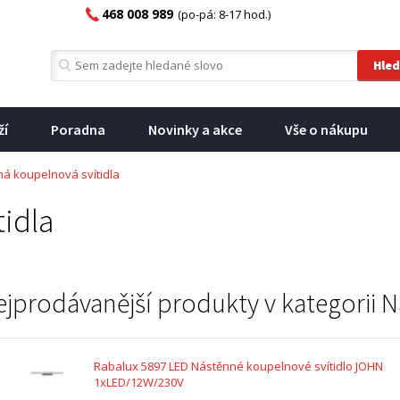
468 008 989
(po-pá: 8-17 hod.)
ží
Poradna
Novinky a akce
Vše o nákupu
á koupelnová svítidla
idla
ejprodávanější produkty v kategorii
N
Rabalux 5897 LED Nástěnné koupelnové svítidlo JOHN
1xLED/12W/230V