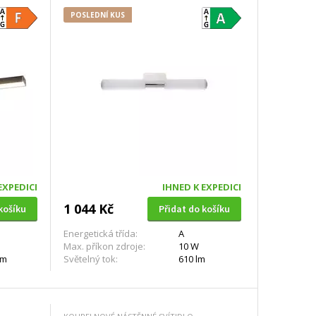
POSLEDNÍ KUS
EXPEDICI
IHNED K EXPEDICI
1 044 Kč
košíku
Přidat do košíku
Energetická třída:
A
Max. příkon zdroje:
10 W
lm
Světelný tok:
610 lm