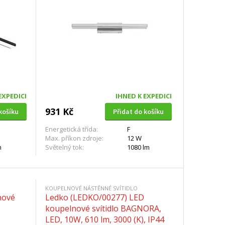
EXPEDICI
IHNED K EXPEDICI
931 Kč
košíku
Přidat do košíku
Energetická třída:
F
Max. příkon zdroje:
12 W
m
Světelný tok:
1080 lm
KOUPELNOVÉ NÁSTĚNNÉ SVÍTIDLO
nové
Ledko (LEDKO/00277) LED
koupelnové svítidlo BAGNORA,
LED, 10W, 610 lm, 3000 (K), IP44