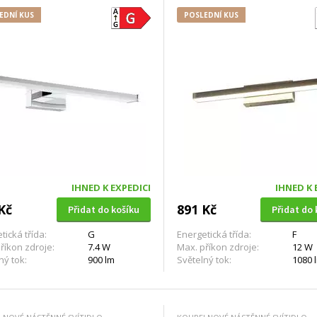
EDNÍ KUS
POSLEDNÍ KUS
IHNED K EXPEDICI
IHNED K 
Kč
891 Kč
Přidat do košíku
Přidat do 
tická třída:
G
Energetická třída:
F
říkon zdroje:
7.4 W
Max. příkon zdroje:
12 W
ný tok:
900 lm
Světelný tok:
1080 