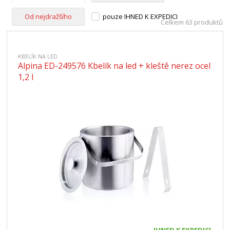
Od nejdražšího
pouze IHNED K EXPEDICI
Celkem 63 produktů
KBELÍK NA LED
Alpina ED-249576 Kbelík na led + kleště nerez ocel
1,2 l