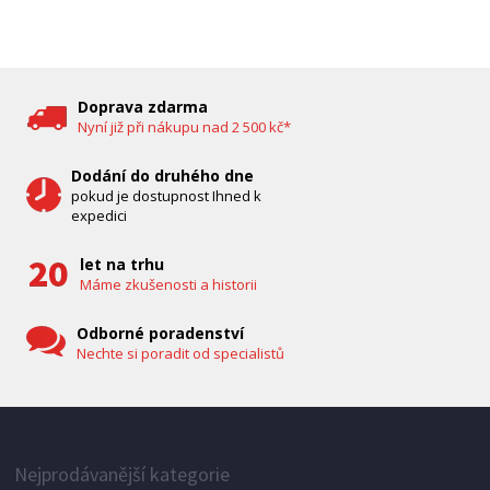
DĚTSKÁ CHŮVIČKA
Bravo B 5033
Doprava zdarma
Nyní již při nákupu nad 2 500 kč*
Dodání do druhého dne
pokud je dostupnost Ihned k
expedici
let na trhu
Máme zkušenosti a historii
Odborné poradenství
Nechte si poradit od specialistů
IHNED K EXPEDICI
1 287 Kč
Přidat do košíku
Nejprodávanější kategorie