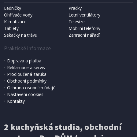
Ledničky
Pračky
Ohřívače vody
Letní ventilátory
NÁHRADNÍ SÁČKY DO VYSAVAČE
Koma KRA-SB02S (Multi Bag, S-BAG SMS)
Klimatizace
Televize
Tablety
Mobilní telefony
Sekačky na trávu
Zahradní nářadí
Praktické informace
Doprava a platba
Reklamace a servis
Prodloužená záruka
Obchodní podmínky
Ochrana osobních údajů
Nastavení cookies
Kontakty
IHNED K EXPEDICI
2 kuchyňská studia, obchodní
199 Kč
Přidat do košíku