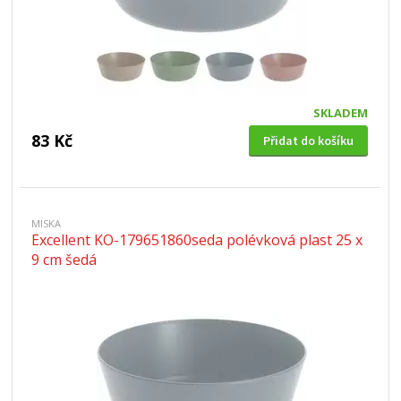
SKLADEM
83 Kč
Přidat do košíku
MISKA
Excellent KO-179651860seda polévková plast 25 x
9 cm šedá