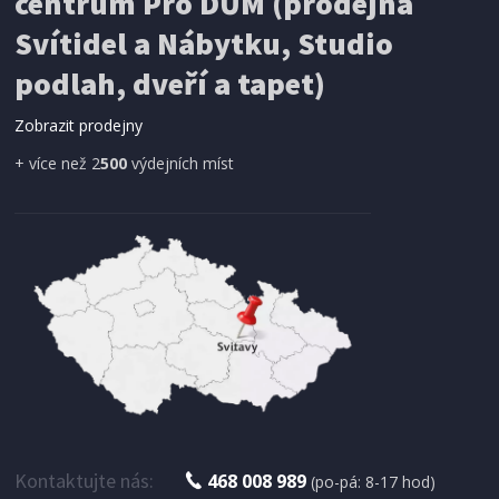
centrum Pro DŮM (prodejna
Svítidel a Nábytku, Studio
SÍŤ PROTI HMYZU
podlah, dveří a tapet)
ProGarden KO-CY5910600 Síť proti hmyzu do
dveří magnetická 210 x 100 cm
Zobrazit prodejny
+ více než 2
500
výdejních míst
IHNED K EXPEDICI
179 Kč
Přidat do košíku
Kontaktujte nás:
468 008 989
(po-pá: 8-17 hod)