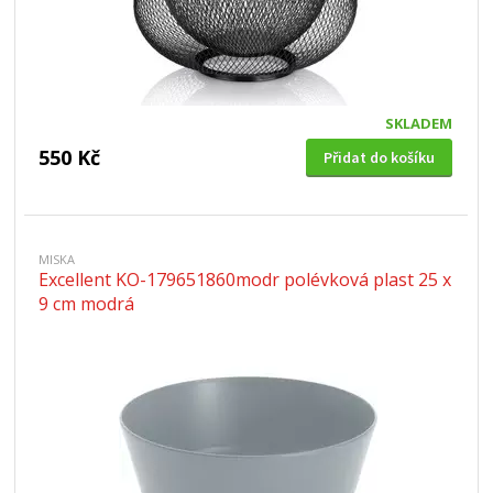
SKLADEM
550 Kč
Přidat do košíku
MISKA
Excellent KO-179651860modr polévková plast 25 x
9 cm modrá