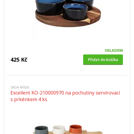
SKLADEM
425 Kč
Přidat do košíku
SADA MISEK
Excellent KO-210000970 na pochutiny servírovací
s prkénkem 4 ks