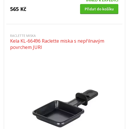
IHNED K EXPEDICI
565 Kč
Přidat do košíku
RACLETTE MISKA
Kela KL-66496 Raclette miska s nepřilnavým
povrchem JURI