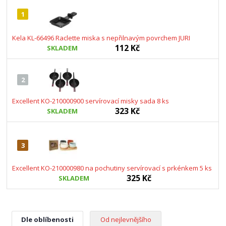
1
Kela KL-66496 Raclette miska s nepřilnavým povrchem JURI
112 Kč
SKLADEM
2
Excellent KO-210000900 servírovací misky sada 8 ks
323 Kč
SKLADEM
3
Excellent KO-210000980 na pochutiny servírovací s prkénkem 5 ks
325 Kč
SKLADEM
Dle oblíbenosti
Od nejlevnějšího