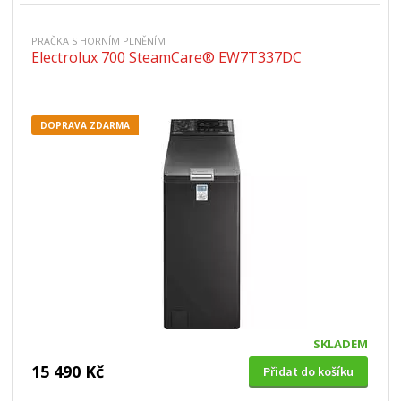
PRAČKA S HORNÍM PLNĚNÍM
Electrolux 700 SteamCare® EW7T337DC
DOPRAVA ZDARMA
SKLADEM
15 490 Kč
Přidat do košíku