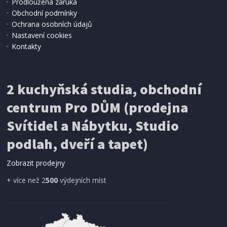
Prodloužená záruka
Obchodní podmínky
Ochrana osobních údajů
Nastavení cookies
Kontakty
IHNED K EXPEDICI
2 kuchyňská studia, obchodní
199 Kč
Přidat do košíku
centrum Pro DŮM (prodejna
Svítidel a Nábytku, Studio
SÍŤ PROTI HMYZU
podlah, dveří a tapet)
ProGarden KO-CY5910600 Síť proti hmyzu do
dveří magnetická 210 x 100 cm
Zobrazit prodejny
+ více než 2
500
výdejních míst