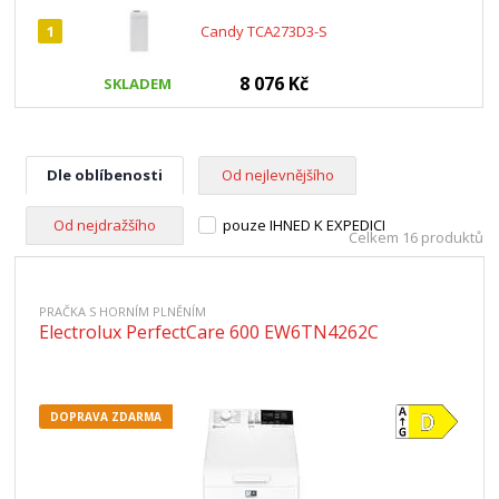
1
Candy TCA273D3-S
8 076 Kč
SKLADEM
Dle oblíbenosti
Od nejlevnějšího
Od nejdražšího
pouze IHNED K EXPEDICI
Celkem 16 produktů
PRAČKA S HORNÍM PLNĚNÍM
Electrolux PerfectCare 600 EW6TN4262C
DOPRAVA ZDARMA