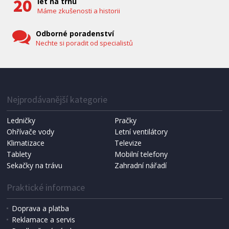
let na trhu
Máme zkušenosti a historii
Odborné poradenství
Nechte si poradit od specialistů
IHNED K EXPEDICI
1 287 Kč
Přidat do košíku
Nejprodávanější kategorie
Ledničky
Pračky
Ohřívače vody
Letní ventilátory
NÁHRADNÍ SÁČKY DO VYSAVAČE
Koma KRA-SB02S (Multi Bag, S-BAG SMS)
Klimatizace
Televize
Tablety
Mobilní telefony
Sekačky na trávu
Zahradní nářadí
Praktické informace
Doprava a platba
Reklamace a servis