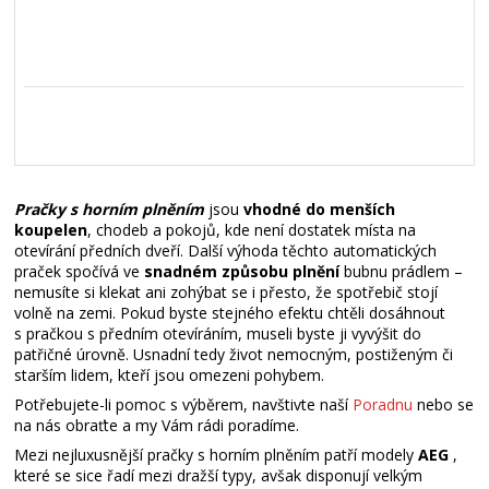
Pračky s horním plněním
jsou
vhodné do menších
koupelen
, chodeb a pokojů, kde není dostatek místa na
otevírání předních dveří. Další výhoda těchto automatických
praček spočívá ve
snadném způsobu plnění
bubnu prádlem –
nemusíte si klekat ani zohýbat se i přesto, že spotřebič stojí
volně na zemi. Pokud byste stejného efektu chtěli dosáhnout
s pračkou s předním otevíráním, museli byste ji vyvýšit do
patřičné úrovně. Usnadní tedy život nemocným, postiženým či
starším lidem, kteří jsou omezeni pohybem.
Potřebujete-li pomoc s výběrem, navštivte naší
Poradnu
nebo se
na nás obraťte a my Vám rádi poradíme.
Mezi nejluxusnější pračky s horním plněním patří modely
AEG
,
které se sice řadí mezi dražší typy, avšak disponují velkým