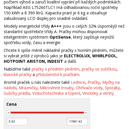
počtem výhod a zaručí kvalitní vyprání při každých podmínkách.
Například AEG L75260TLC1 má odhadovanou roční spotřeby
150 kWh a 8 390 litrů. Kapacita praní je 6 kg a obsahuje
zabudovaný LCD displej pro snadné ovládání.
Modely energetické třídy
A+++
jsou o celých 32% úspornější než
standartní spotřebiče třídy A. Pračky mohou disponovat
inteligentním systémem
OptiSense
, který zajišťuje nejnižší
spotřebu vody, času a energie.
Chcete-li spíše méně nákladné pračky s horním plněním, můžete
si vybrat ještě z výrobců jako je
ELECTROLUX, WHIRLPOOL,
HOTPOINT ARISTON, INDESIT
a další.
Nabízíme také
pračky s předním plněním
,
pračky se sušičkou
,
klasické pračky
a
příslušenství k pračkám
.
Kromě praček u nás naleznete také
Lednice
,
Pračky
,
Myčky na
nádobí
,
Mrazničky
,
Mikrovlnné trouby
,
Ohřívače vody
,
Sporáky
,
Sušičky prádla
,
Vzduchotechnika a topení
,
Vinotéky a vitríny
Cena