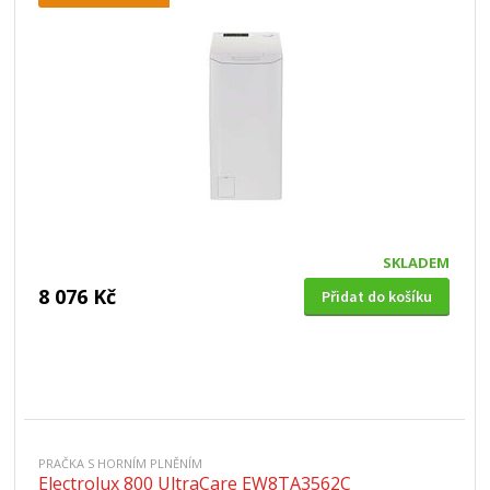
SKLADEM
8 076 Kč
Přidat do košíku
PRAČKA S HORNÍM PLNĚNÍM
Electrolux 800 UltraCare EW8TA3562C