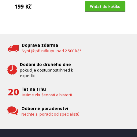
199 Kč
Přidat do košíku
DĚTSKÁ CHŮVIČKA
Bravo B 5033
Doprava zdarma
Nyní již při nákupu nad 2 500 kč*
Dodání do druhého dne
pokud je dostupnost Ihned k
expedici
let na trhu
Máme zkušenosti a historii
Odborné poradenství
Nechte si poradit od specialistů
IHNED K EXPEDICI