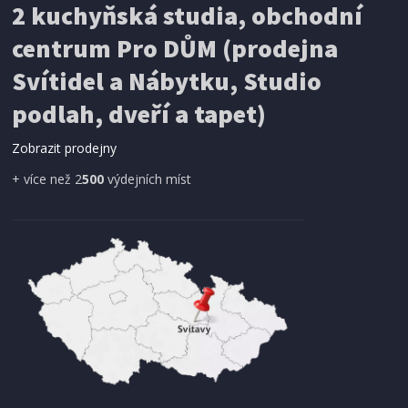
2 kuchyňská studia, obchodní
199 Kč
Přidat do košíku
centrum Pro DŮM (prodejna
Svítidel a Nábytku, Studio
SÍŤ PROTI HMYZU
podlah, dveří a tapet)
ProGarden KO-CY5910600 Síť proti hmyzu do
dveří magnetická 210 x 100 cm
Zobrazit prodejny
+ více než 2
500
výdejních míst
IHNED K EXPEDICI