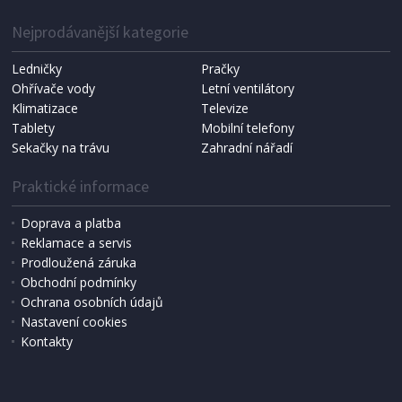
1 287 Kč
Přidat do košíku
Nejprodávanější kategorie
Ledničky
Pračky
Ohřívače vody
Letní ventilátory
NÁHRADNÍ SÁČKY DO VYSAVAČE
Koma KRA-SB02S (Multi Bag, S-BAG SMS)
Klimatizace
Televize
Tablety
Mobilní telefony
Sekačky na trávu
Zahradní nářadí
Praktické informace
Doprava a platba
Reklamace a servis
Prodloužená záruka
Obchodní podmínky
Ochrana osobních údajů
Nastavení cookies
Kontakty
IHNED K EXPEDICI