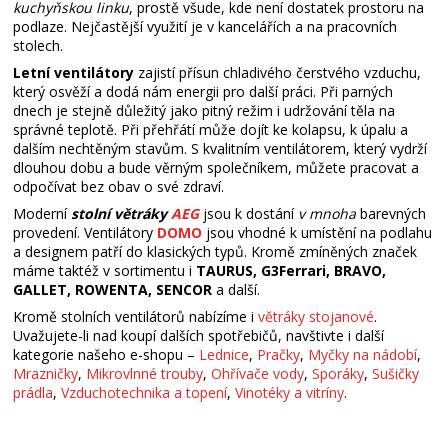
kuchyňskou linku
, prostě všude, kde není dostatek prostoru na
podlaze. Nejčastější využití je v kancelářích a na pracovních
stolech.
Letní ventilátory
zajistí přísun chladivého čerstvého vzduchu,
který osvěží a dodá nám energii pro další práci. Při parných
dnech je stejně důležitý jako pitný režim i udržování těla na
správné teplotě. Při přehřátí může dojít ke kolapsu, k úpalu a
dalším nechtěným stavům. S kvalitním ventilátorem, který vydrží
dlouhou dobu a bude věrným společníkem, můžete pracovat a
odpočívat bez obav o své zdraví.
Moderní
stolní větráky
AEG
jsou k dostání
v mnoha
barevných
provedení. Ventilátory
DOMO
jsou vhodné k umístění na podlahu
a designem patří do klasických typů. Kromě zmíněných značek
máme taktéž v sortimentu i
TAURUS, G3Ferrari, BRAVO,
GALLET, ROWENTA, SENCOR
a další.
Kromě stolních ventilátorů nabízíme i
větráky stojanové
.
Uvažujete-li nad koupí dalších spotřebičů, navštivte i další
kategorie našeho e-shopu –
Lednice
,
Pračky
,
Myčky na nádobí
,
Mrazničky
,
Mikrovlnné trouby
,
Ohřívače vody
,
Sporáky
,
Sušičky
prádla
,
Vzduchotechnika a topení
,
Vinotéky a vitríny
.