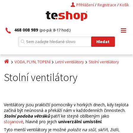
Přihlášení
/
Registrace
/
Košík
468 008 989
(po-pá: 8-17 hod.)
VODA, PLYN, TOPENÍ
Letní ventilátory
Stolní ventilátory
Stolní ventilátory
Ventilátory jsou praktičtí pomocníky v horkých dnech, kdy teplota
začíná být neúnosná a překáží nám v každodenních činnostech.
Stolní podoba větráků
patří ke stejně oblíbeným jako
stojanové
, hlavně pro jejich
univerzální umístění
.
Tyto menší ventilátory je možné
položit na stůl, skříň, židli,