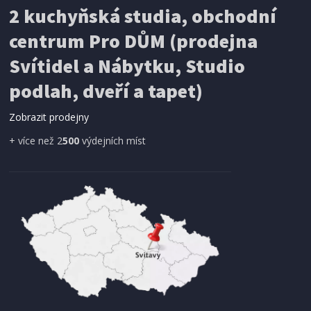
2 kuchyňská studia, obchodní
199 Kč
Přidat do košíku
centrum Pro DŮM (prodejna
Svítidel a Nábytku, Studio
SÍŤ PROTI HMYZU
podlah, dveří a tapet)
ProGarden KO-CY5910600 Síť proti hmyzu do
dveří magnetická 210 x 100 cm
Zobrazit prodejny
+ více než 2
500
výdejních míst
IHNED K EXPEDICI