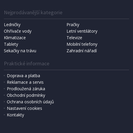
1 287 Kč
Přidat do košíku
Nejprodávanější kategorie
Ledničky
Pračky
Ohřívače vody
Letní ventilátory
NÁHRADNÍ SÁČKY DO VYSAVAČE
Koma KRA-SB02S (Multi Bag, S-BAG SMS)
Klimatizace
Televize
Tablety
Mobilní telefony
Sekačky na trávu
Zahradní nářadí
Praktické informace
Doprava a platba
Reklamace a servis
Prodloužená záruka
Obchodní podmínky
Ochrana osobních údajů
Nastavení cookies
Kontakty
IHNED K EXPEDICI