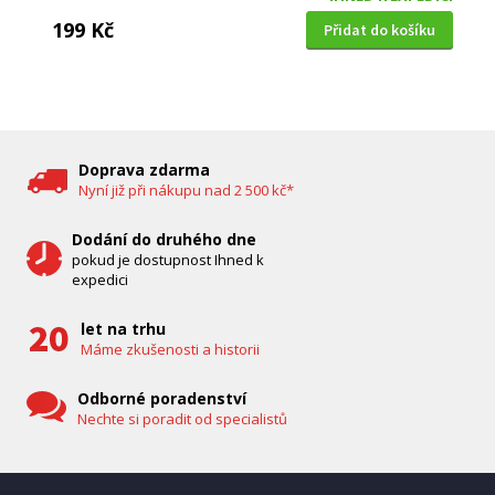
199 Kč
Přidat do košíku
DĚTSKÁ CHŮVIČKA
Bravo B 5033
Doprava zdarma
Nyní již při nákupu nad 2 500 kč*
Dodání do druhého dne
pokud je dostupnost Ihned k
expedici
let na trhu
Máme zkušenosti a historii
Odborné poradenství
Nechte si poradit od specialistů
IHNED K EXPEDICI