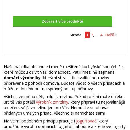
Zobrazit více produktů
Strana:
1
2
,
...
4
Další
Naše nabídka obsahuje i méně rozšířené kuchyňské spotřebiče,
které můžou oživit Vaši domácnost. Patří mezi ně zejména
domácí výrobníky
, kterými si zajistíte kvalitní potraviny
připravené z pohodlí domova. Budete vědět o všech přísadách a
můžete dohlédnout na správný postup přípravy.
Všichni, zejména děti, milují zmrzlinu. Pokud to k ní máte daleko,
určitě Vás potěší
výrobník zmrzliny
, který připraví tu nejkvalitnější
a nečerstvější zmrzlinu jen pro Vás. Nemusíte se obávat
přidaných umělých přísad, všechno si namícháte sami!
Na velmi podobném principu pracuje i
jogurtovač
, který
umožňuje výrobu domácích jogurtů. Lahodné a krémové jogurty