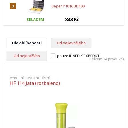
3
Beper P101CUD100
848 Kč
SKLADEM
Dle oblíbenosti
Od nejlevnějšího
Od nejdražšího
pouze IHNED K EXPEDICI
Celkem 74 produktů
VÝROBNÍK OVOCNÉ DŘENĚ
HF 114 Jata (rozbaleno)