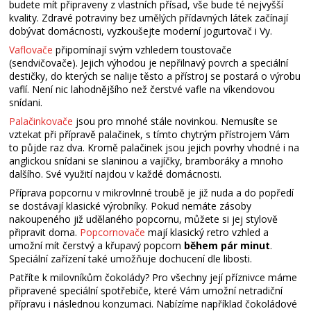
budete mít připraveny z vlastních přísad, vše bude té nejvyšší
kvality. Zdravé potraviny bez umělých přídavných látek začínají
dobývat domácnosti, vyzkoušejte moderní jogurtovač i Vy.
Vaflovače
připomínají svým vzhledem toustovače
(sendvičovače). Jejich výhodou je nepřilnavý povrch a speciální
destičky, do kterých se nalije těsto a přístroj se postará o výrobu
vaflí. Není nic lahodnějšího než čerstvé vafle na víkendovou
snídani.
Palačinkovače
jsou pro mnohé stále novinkou. Nemusíte se
vztekat při přípravě palačinek, s tímto chytrým přístrojem Vám
to půjde raz dva. Kromě palačinek jsou jejich povrhy vhodné i na
anglickou snídani se slaninou a vajíčky, bramboráky a mnoho
dalšího. Své využití najdou v každé domácnosti.
Příprava popcornu v mikrovlnné troubě je již nuda a do popředí
se dostávají klasické výrobníky. Pokud nemáte zásoby
nakoupeného již udělaného popcornu, můžete si jej stylově
připravit doma.
Popcornovače
mají klasický retro vzhled a
umožní mít čerstvý a křupavý popcorn
během pár minut
.
Speciální zařízení také umožňuje dochucení dle libosti.
Patříte k milovníkům čokolády? Pro všechny její příznivce máme
připravené speciální spotřebiče, které Vám umožní netradiční
přípravu i následnou konzumaci. Nabízíme například čokoládové