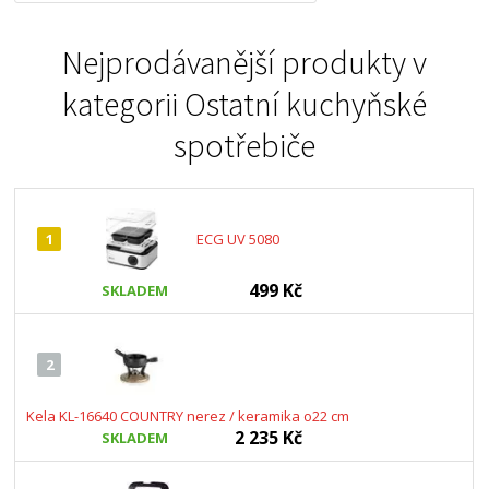
Nejprodávanější produkty v
kategorii
Ostatní kuchyňské
spotřebiče
1
ECG UV 5080
499 Kč
SKLADEM
2
Kela KL-16640 COUNTRY nerez / keramika o22 cm
2 235 Kč
SKLADEM