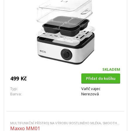
SKLADEM
499 Kč
Přidat do košíku
Typ:
Vařič vajec
Barva:
Nerezová
MULTIFUNKČNÍ PŘÍSTROJ NA VÝROBU ROSTLINÉHO MLÉKA, SMOOTHIE, TOFU, KAŠÍ A POLÉVEK
Maxxo MM01