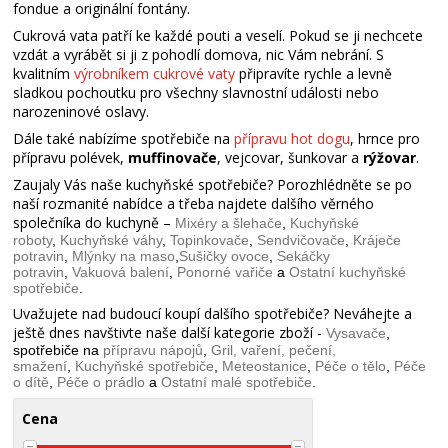
fondue a originální fontány.
Cukrová vata patří ke každé pouti a veselí. Pokud se ji nechcete
vzdát a vyrábět si ji z pohodlí domova, nic Vám nebrání. S
kvalitním
výrobníkem cukrové vaty
připravíte rychle a levně
sladkou pochoutku pro všechny slavnostní události nebo
narozeninové oslavy.
Dále také nabízíme spotřebiče na
přípravu hot dogu
, hrnce pro
přípravu polévek,
muffinovače
, vejcovar, šunkovar a
rýžovar
.
Zaujaly Vás naše kuchyňské spotřebiče? Porozhlédněte se po
naší rozmanité nabídce a třeba najdete dalšího věrného
společníka do kuchyně –
Mixéry a šlehače
,
Kuchyňské
roboty
,
Kuchyňské váhy
,
Topinkovače
,
Sendvičovače
,
Kráječe
potravin
,
Mlýnky na maso
,
Sušičky ovoce
,
Sekáčky
potravin
,
Vakuová balení
,
Ponorné vařiče
a
Ostatní kuchyňské
spotřebiče
.
Uvažujete nad budoucí koupí dalšího spotřebiče? Neváhejte a
ještě dnes navštivte naše další kategorie zboží -
Vysavače
,
spotřebiče na
přípravu nápojů
,
Gril, vaření, pečení,
smažení
,
Kuchyňské spotřebiče
,
Meteostanice
,
Péče o tělo
,
Péče
o dítě
,
Péče o prádlo
a
Ostatní malé spotřebiče
.
Cena