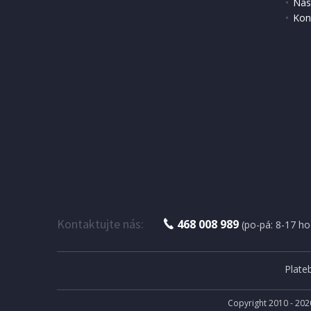
Nas
Kon
DOPRAV
IHNED K EXPEDICI
2 055 Kč
3 499 
Přidat do košíku
Kontaktujte nás:
468 008 989
(po-pá: 8-17 ho
Plate
Copyright 2010 - 202