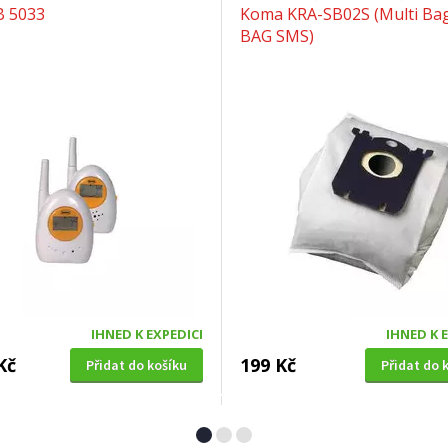
B 5033
Koma KRA-SB02S (Multi Bag
BAG SMS)
IHNED K EXPEDICI
IHNED K 
Kč
199 Kč
Přidat do košíku
Přidat do 
Á SEKAČKA S POJEZDEM
OKENNÍ SÍŤ PROTI HMYZU
4 SDX 5in1 + balení 0,6l
Extol Craft (99130), 150x18