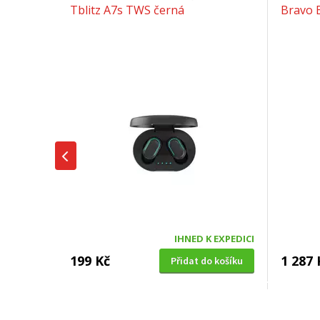
Tblitz A7s TWS černá
Bravo 
IHNED K EXPEDICI
199 Kč
1 287 
Přidat do košíku
SUŠIČKA OVOCE S ČASOVAČEM
BENZÍNOV
Concept SO 1060 In Time
VeGA 42