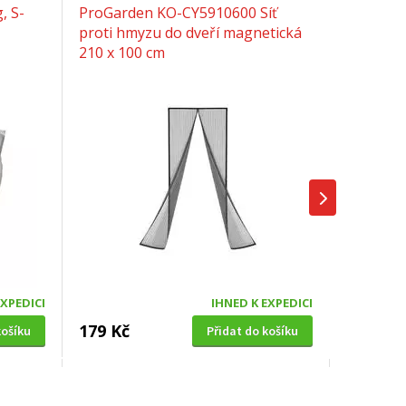
, S-
ProGarden KO-CY5910600 Síť
proti hmyzu do dveří magnetická
210 x 100 cm
EXPEDICI
IHNED K EXPEDICI
179 Kč
košíku
Přidat do košíku
SOLÁRNÍ SPRCHA
0cm,
Hawaj UNO 38 L černá s dlouhou