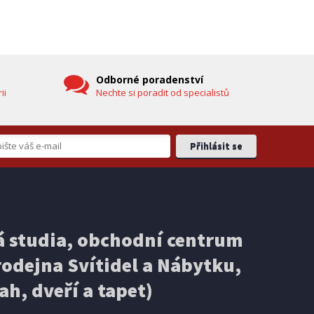
hlavicí (vč. teploměru)
DOPRAVA ZDARMA
Odborné poradenství
ii
Nechte si poradit od specialistů
EXPEDICI
IHNED K EXPEDICI
3 499 Kč
 studia, obchodní centrum
košíku
Přidat do košíku
odejna Svítidel a Nábytku,
ELEKTRICKÁ KOLOBĚŽKA
Ducati PRO-III
ah, dveří a tapet)