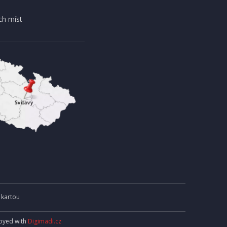
DOPRAVA ZDARMA
ch míst
AKCE
EXPEDICI
IHNED K EXPEDICI
13 990 Kč
košíku
Přidat do košíku
 kartou
joyed with
Digimadi.cz