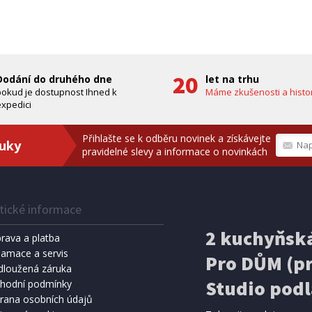
zdarma)
bílá, PES
A ZDARMA
ZDARMA
Dodání do druhého dne
let na trhu
pokud je dostupnost Ihned k
Máme zkušenosti a histor
xpedici
Přihlašte se k odběru novinek a získávejte
ruky
pravidelné slevy a informace o novinkách
tické informace
IHNED K EXPEDICI
IHNED K 
Kč
159 Kč
2 kuchyňská
Přidat do košíku
Přidat do 
rava a platba
lamace a servis
Pro DŮM (pr
SPRCHA
dloužená záruka
METEOSTANICE
8 l, černá (vč. teploměru)
ECG MS 300 White
Studio podl
hodní podmínky
rana osobních údajů