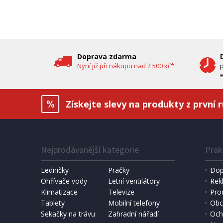
oleje (
DOPRAV
DÁREK 
Doprava zdarma
Nyní již při nákupu nad 2 500 kč*
e
Získejte slevy na produkty z první 
Nejprodávanější kategorie
Prak
IHNED K EXPEDICI
1 190 Kč
6 490 
Přidat do košíku
Ledničky
Pračky
Dop
Ohřívače vody
Letní ventilátory
Rek
Klimatizace
DOMÁCÍ PEKÁRNA CHLEBA
Televize
SOLÁRNÍ 
Pro
Bravo B 4262
Hawaj 3
Tablety
Mobilní telefony
Obc
Sekačky na trávu
Zahradní nářadí
Och