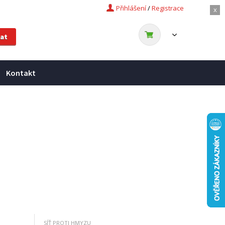
Přihlášení
/
Registrace
x
Kontakt
SÍŤ PROTI HMYZU