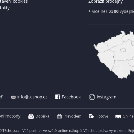
tavení cookies
Zobrazit prodejny
takty
A ZDARMA
+ více než 2
500
výdejní
IHNED K EXPEDICI
IHNED K 
Kč
699 Kč
Přidat do košíku
Přidat do 
d)
info@teshop.cz
Facebook
Instagram
bní metody:
Dobírka
Převodem
Hotově
Online
0 TEshop.cz - Váš partner ve světě online nákupů. Všechna práva vyhrazena. En