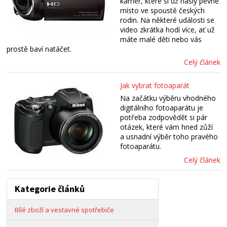
kamer, které si už našly pevné
místo ve spoustě českých
rodin. Na některé události se
video zkrátka hodí více, ať už
máte malé děti nebo vás
prostě baví natáčet.
Celý článek
Jak vybrat fotoaparát
Na začátku výběru vhodného
digitálního fotoaparátu je
potřeba zodpovědět si pár
otázek, které vám hned zůží
a usnadní výběr toho pravého
fotoaparátu.
Celý článek
Kategorie článků
Bílé zboží a vestavné spotřebiče