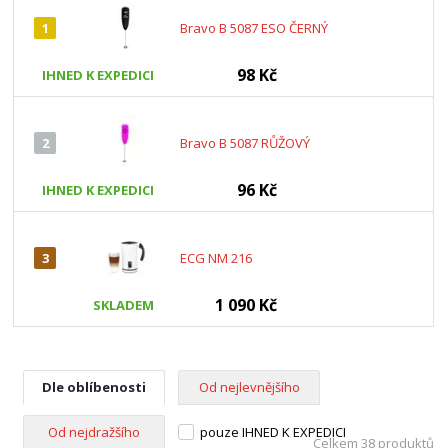
1
Bravo B 5087 ESO ČERNÝ
98 Kč
IHNED K EXPEDICI
2
Bravo B 5087 RŮŽOVÝ
96 Kč
IHNED K EXPEDICI
3
ECG NM 216
1 090 Kč
SKLADEM
Dle oblíbenosti
Od nejlevnějšího
Od nejdražšího
pouze IHNED K EXPEDICI
Celkem 38 produktů