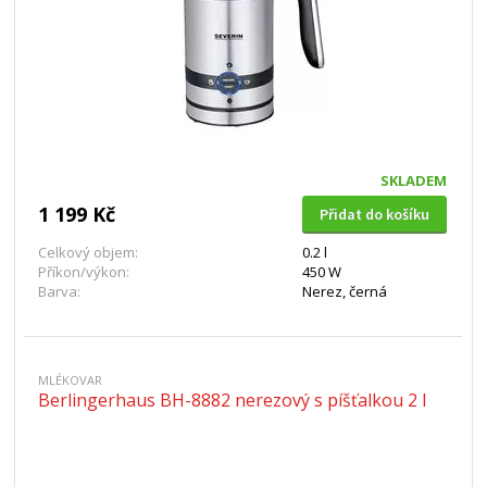
SKLADEM
1 199 Kč
Přidat do košíku
Celkový objem:
0.2 l
Příkon/výkon:
450 W
Barva:
Nerez, černá
MLÉKOVAR
Berlingerhaus BH-8882 nerezový s píšťalkou 2 l