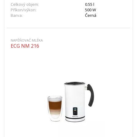
Celkový objem:
0.55 l
Příkon/výkon:
500 W
Barva:
Černá
NAPĚŇOVAČ MLÉKA
ECG NM 216