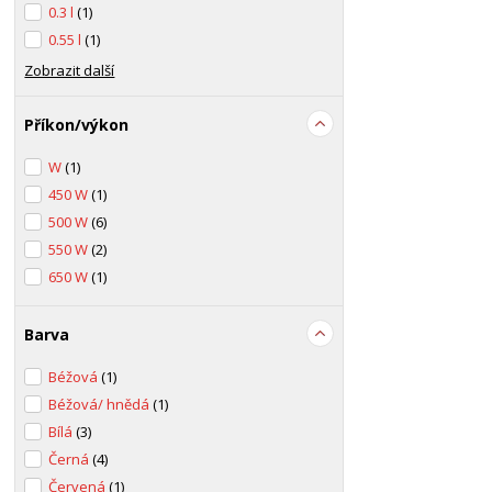
0.3 l
(1)
0.55 l
(1)
Zobrazit další
Příkon/výkon
W
(1)
450 W
(1)
500 W
(6)
550 W
(2)
650 W
(1)
Barva
Béžová
(1)
Béžová/ hnědá
(1)
Bílá
(3)
Černá
(4)
Červená
(1)