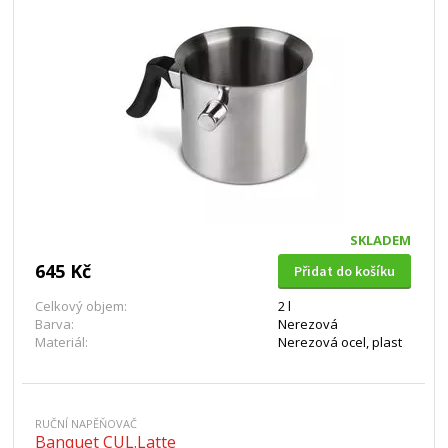
SKLADEM
645 Kč
Přidat do košíku
Celkový objem:
2 l
Barva:
Nerezová
Materiál:
Nerezová ocel, plast
RUČNÍ NAPĚŇOVAČ
Banquet CUL.Latte