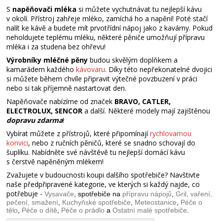
S
napěňovači mléka
si můžete vychutnávat tu nejlepší kávu
v okolí. Přístroj zahřeje mléko, zamíchá ho a napění! Poté stačí
nalít ke kávě a budete mít prvotřídní nápoj jako z kavárny. Pokud
neholdujete teplému mléku, některé pěniče umožňují přípravu
mléka i za studena bez ohřevu!
Výrobníky mléčné pěny
budou skvělým doplňkem a
kamarádem každého
kávovaru
. Díky této nepřekonatelné dvojici
si můžete během chvíle připravit výtečné povzbuzení v práci
nebo si tak příjemně nastartovat den.
Napěňovače nabízíme od značek
BRAVO, CATLER,
ELECTROLUX, SENCOR
a další. Některé modely mají zajištěnou
dopravu zdarma
!
Vybírat můžete z přístrojů, které připomínají
rychlovarnou
konvici
, nebo z ručních pěničů, které se snadno schovají do
šuplíku. Nabídněte své návštěvě tu nejlepší domácí kávu
s čerstvě napěněným mlékem!
Zvažujete v budoucnosti koupi dalšího spotřebiče? Navštivte
naše předpřipravené kategorie, ve kterých si každý najde, co
potřebuje -
Vysavače
, spotřebiče na
přípravu nápojů
,
Gril, vaření,
pečení, smažení
,
Kuchyňské spotřebiče
,
Meteostanice
,
Péče o
tělo
,
Péče o dítě
,
Péče o prádlo
a
Ostatní malé spotřebiče
.