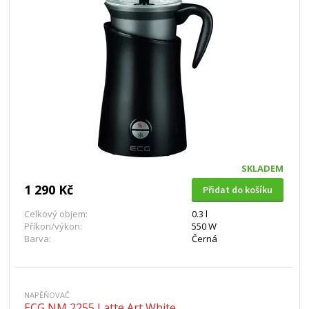
SKLADEM
1 290 Kč
Přidat do košíku
Celkový objem:
0.3 l
Příkon/výkon:
550 W
Barva:
Černá
NAPĚŇOVAČ
ECG NM 2255 Latte Art White