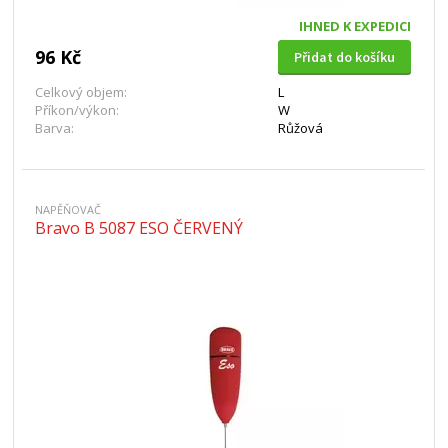
IHNED K EXPEDICI
96 Kč
Přidat do košíku
Celkový objem:
L
Příkon/výkon:
W
Barva:
Růžová
NAPĚŇOVAČ
Bravo B 5087 ESO ČERVENÝ