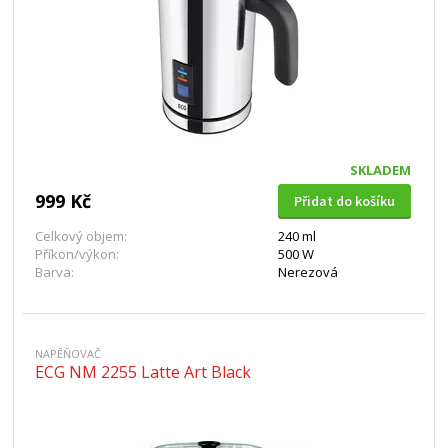
SKLADEM
999 Kč
Přidat do košíku
Celkový objem:
240 ml
Příkon/výkon:
500 W
Barva:
Nerezová
NAPĚŇOVAČ
ECG NM 2255 Latte Art Black