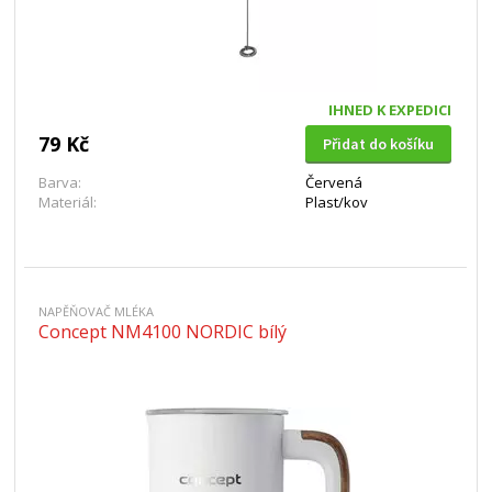
IHNED K EXPEDICI
79 Kč
Přidat do košíku
Barva:
Červená
Materiál:
Plast/kov
NAPĚŇOVAČ MLÉKA
Concept NM4100 NORDIC bílý