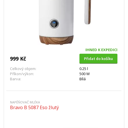
IHNED K EXPEDICI
999 Kč
Přidat do košíku
Celkový objem:
0.25 l
Příkon/výkon:
500 W
Barva:
Bílá
NAPĚŇOVAČ MLÉKA
Bravo B 5087 Eso žlutý