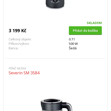
SKLADEM
3 199 Kč
Přidat do košíku
Celkový objem:
0.7 l
Příkon/výkon:
500 W
Barva:
Šedá
PĚNIČ MLÉKA
Severin SM 3584