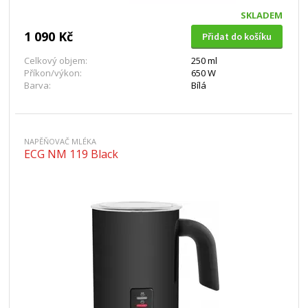
SKLADEM
1 090 Kč
Přidat do košíku
Celkový objem:
250 ml
Příkon/výkon:
650 W
Barva:
Bílá
NAPĚŇOVAČ MLÉKA
ECG NM 119 Black