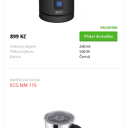
SKLADEM
899 Kč
Přidat do košíku
Celkový objem:
240 ml
Příkon/výkon:
500 W
Barva:
Černá
NAPĚŇOVAČ MLÉKA
ECG NM 115