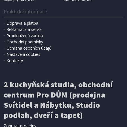
Praktické informace
Doprava a platba
Reklamace a servis
Prodloužená záruka
Obchodní podmínky
Ochrana osobních údajů
Nastavení cookies
Kontakty
IHNED K EXPEDICI
2 kuchyňská studia, obchodní
199 Kč
Přidat do košíku
centrum Pro DŮM (prodejna
Svítidel a Nábytku, Studio
SÍŤ PROTI HMYZU
podlah, dveří a tapet)
ProGarden KO-CY5910600 Síť proti hmyzu do
dveří magnetická 210 x 100 cm
Zobrazit prodejny