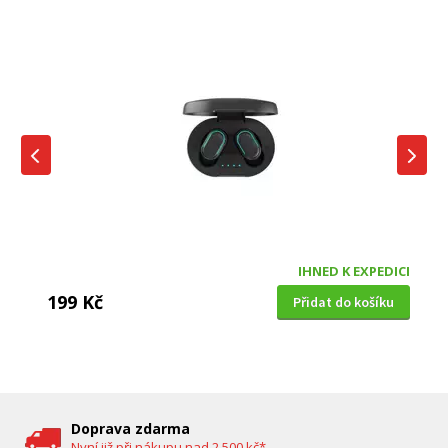
IHNED K EXPEDICI
199 Kč
Přidat do košíku
DĚTSKÁ CHŮVIČKA
Bravo B 5033
Doprava zdarma
Nyní již při nákupu nad 2 500 kč*