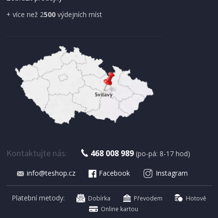
+ více než 2
500
výdejních míst
IHNED K EXPEDICI
179 Kč
Přidat do košíku
Kontaktujte nás:
468 008 989
(po-pá: 8-17 hod)
info@teshop.cz
Facebook
Instagram
SUŠIČKA OVOCE S ČASOVAČEM
Concept SO 1060 In Time
Platební metody:
Dobírka
Převodem
Hotově
Online kartou