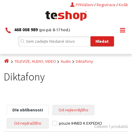
Přihlášení
/
Registrace
/
Košík
468 008 989
(po-pá: 8-17 hod.)
TELEVIZE, AUDIO, VIDEO
Audio
Diktafony
Diktafony
Dle oblíbenosti
Od nejlevnějšího
Od nejdražšího
pouze IHNED K EXPEDICI
Celkem 1 produktů