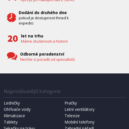
Dodání do druhého dne
pokud je dostupnost Ihned k
expedici
let na trhu
Máme zkušenosti a historii
Odborné poradenství
Nechte si poradit od specialistů
IHNED K EXPEDICI
1 287 Kč
Přidat do košíku
Nejprodávanější kategorie
Ledničky
Pračky
Ohřívače vody
Letní ventilátory
NÁHRADNÍ SÁČKY DO VYSAVAČE
Koma KRA-SB02S (Multi Bag, S-BAG SMS)
Klimatizace
Televize
Tablety
Mobilní telefony
Sekačky na trávu
Zahradní nářadí