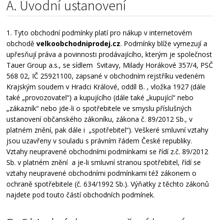
A. Úvodní ustanovení
1. Tyto obchodní podmínky platí pro nákup v internetovém
obchodě
velkoobchodniprodej.cz
. Podmínky blíže vymezují a
upřesňují práva a povinnosti prodávajícího, kterým je společnost
Tauer Group a.s., se sídlem Svitavy, Milady Horákové 357/4, PSČ
568 02, IČ 25921100, zapsané v obchodním rejstříku vedeném
Krajským soudem v Hradci Králové, oddíl B. , vložka 1927 (dále
také „provozovatel“) a kupujícího (dále také „kupující“ nebo
„zákazník“ nebo jde-li o spotřebitele ve smyslu příslušných
ustanovení občanského zákoníku, zákona č. 89/2012 Sb., v
platném znění, pak dále i „spotřebitel“). Veškeré smluvní vztahy
jsou uzavřeny v souladu s právním řádem České republiky.
Vztahy neupravené obchodními podmínkami se řídí z.č. 89/2012
Sb. v platném znění a je-li smluvní stranou spotřebitel, řídí se
vztahy neupravené obchodními podmínkami též zákonem o
ochraně spotřebitele (č. 634/1992 Sb.). Výňatky z těchto zákonů
najdete pod touto částí obchodních podmínek.