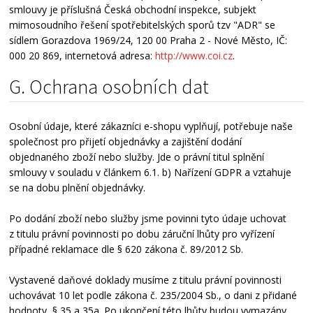
smlouvy je příslušná Česká obchodní inspekce, subjekt
mimosoudního řešení spotřebitelských sporů tzv "ADR" se
sídlem Gorazdova 1969/24, 120 00 Praha 2 - Nové Město, IČ:
000 20 869, internetová adresa:
http://www.coi.cz
.
G. Ochrana osobních dat
Osobní údaje, které zákazníci e-shopu vyplňují, potřebuje naše
společnost pro přijetí objednávky a zajištění dodání
objednaného zboží nebo služby. Jde o právní titul splnění
smlouvy v souladu v článkem 6.1. b) Nařízení GDPR a vztahuje
se na dobu plnění objednávky.
Po dodání zboží nebo služby jsme povinni tyto údaje uchovat
z titulu právní povinnosti po dobu záruční lhůty pro vyřízení
případné reklamace dle § 620 zákona č. 89/2012 Sb.
Vystavené daňové doklady musíme z titulu právní povinnosti
uchovávat 10 let podle zákona č. 235/2004 Sb., o dani z přidané
hodnoty, § 35 a 35a. Po ukončení této lhůty budou vymazány.