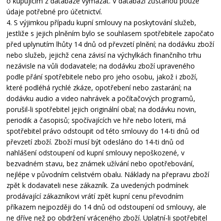
o kupujícím z databáze vymazat. V databázi zůstanou pouze
údaje potřebné pro účetnictví.
4. S výjimkou případu kupní smlouvy na poskytování služeb,
jestliže s jejich plněním bylo se souhlasem spotřebitele započato
před uplynutím lhůty 14 dnů od převzetí plnění; na dodávku zboží
nebo služeb, jejichž cena závisí na výchylkách finančního trhu
nezávisle na vůli dodavatele; na dodávku zboží upraveného
podle přání spotřebitele nebo pro jeho osobu, jakož i zboží,
které podléhá rychlé zkáze, opotřebení nebo zastarání; na
dodávku audio a video nahrávek a počítačových programů,
porušil-li spotřebitel jejich originální obal; na dodávku novin,
periodik a časopisů; spočívajících ve hře nebo loterii, má
spotřebitel právo odstoupit od této smlouvy do 14-ti dnů od
převzetí zboží. Zboží musí být odesláno do 14-ti dnů od
nahlášení odstoupení od kupní smlouvy nepoškozené, v
bezvadném stavu, bez známek užívání nebo opotřebování,
nejlépe v původním celistvém obalu. Náklady na přepravu zboží
zpět k dodavateli nese zákazník. Za uvedených podmínek
prodávající zákazníkovi vrátí zpět kupní cenu převodním
příkazem nejpozději do 14 dnů od odstoupení od smlouvy, ale
ne dříve než po obdržení vráceného zboží. Uplatní-li spotřebitel