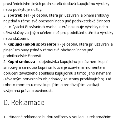
prostřednictvím jiných podnikatelů dodává kupujícímu výrobky
nebo poskytuje služby.
3.
Spotřebitel
- je osoba, která při uzavírání a plnění smlouvy
nejedná v rámci své obchodní nebo jiné podnikatelské činnosti.
Je to fyzická či právnická osoba, která nakupuje výrobky nebo
užívá služby za jiným účelem než pro podnikání s těmito výrobky
nebo službami.
4.
Kupující (nikoli spotřebitel)
- je osoba, která při uzavírání a
plnění smlouvy jedná v rámci své obchodní nebo jiné
podnikatelské činnosti.
5.
Kupní smlouva
– objednávka kupujícího je návrhem kupní
smlouvy a samotná kupní smlouva je uzavřena momentem
doručení závazného souhlasu kupujícímu s tímto jeho návrhem
(závazným potvrzením objednávky ze strany prodávajícího). Od
tohoto momentu mezi kupujícím a prodávajícím vznikají
vzájemná práva a povinnosti.
D. Reklamace
1. Případné reklamace budou vyřízeny v souladu s reklamačním