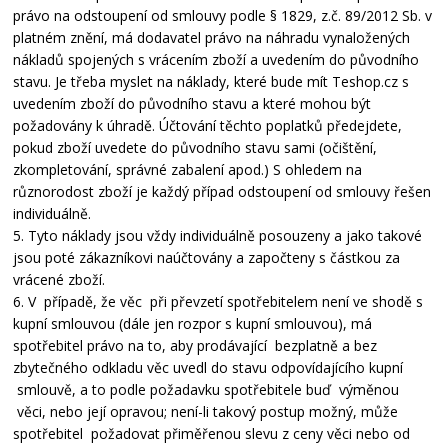
právo na odstoupení od smlouvy podle § 1829, z.č. 89/2012 Sb. v
platném znění, má dodavatel právo na náhradu vynaložených
nákladů spojených s vrácením zboží a uvedením do původního
stavu. Je třeba myslet na náklady, které bude mít Teshop.cz s
uvedením zboží do původního stavu a které mohou být
požadovány k úhradě. Účtování těchto poplatků předejdete,
pokud zboží uvedete do původního stavu sami (očištění,
zkompletování, správné zabalení apod.) S ohledem na
různorodost zboží je každý případ odstoupení od smlouvy řešen
individuálně.
5. Tyto náklady jsou vždy individuálně posouzeny a jako takové
jsou poté zákazníkovi naúčtovány a započteny s částkou za
vrácené zboží.
6. V případě, že věc při převzetí spotřebitelem není ve shodě s
kupní smlouvou (dále jen rozpor s kupní smlouvou), má
spotřebitel právo na to, aby prodávající bezplatně a bez
zbytečného odkladu věc uvedl do stavu odpovídajícího kupní
smlouvě, a to podle požadavku spotřebitele buď výměnou
věci, nebo její opravou; není-li takový postup možný, může
spotřebitel požadovat přiměřenou slevu z ceny věci nebo od