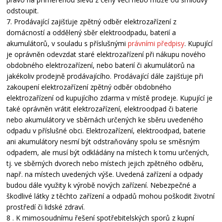
odstoupit.
7. Prodávající zajišťuje zpětný odběr elektrozařízení z
domácností a oddělený sběr elektroodpadu, baterií a
akumulátorů, v souladu s příslušnými
právními předpisy
. Kupující
je oprávněn odevzdat staré elektrozařízení při nákupu nového
obdobného elektrozařízení, nebo baterií či akumulátorů na
jakékoliv prodejně prodávajícího. Prodávající dále zajišťuje při
zakoupení elektrozařízení zpětný odběr obdobného
elektrozařízení od kupujícího zdarma v místě prodeje. Kupující je
také oprávněn vrátit elektrozařízení, elektroodpad či baterie
nebo akumulátory ve sběrnách určených ke sběru uvedeného
odpadu v příslušné obci. Elektrozařízení, elektroodpad, baterie
ani akumulátory nesmí být odstraňovány spolu se směsným
odpadem, ale musí být odkládány na místech k tomu určených,
tj. ve sběrných dvorech nebo místech jejich zpětného odběru,
např. na místech uvedených výše. Uvedená zařízení a odpady
budou dále využity k výrobě nových zařízení. Nebezpečné a
škodlivé látky z těchto zařízení a odpadů mohou poškodit životní
prostředí či lidské zdraví.
8 . K mimosoudnímu řešení spotřebitelských sporů z kupní