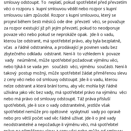
smlouvy odstoupit. To neplatí, pokud spotřebitel před převzetím
věci o rozporu s kupní smlouvou věděl nebo rozpor s kupní
smlouvou sám způsobil. Rozpor s kupní smlouvou, který se
projeví během šesti měsíců ode dne převzetí věci, se považuje
za rozpor existující již při jejím převzetí, pokud to neodporuje
povaze věci nebo pokud se neprokáže opak. Jde-li o vadu,
kterou lze odstranit, má spotřebitel právo, aby byla bezplatně,
včas a řádně odstraněna, a prodávající je povinen vadu bez
zbytečného odkladu odstranit. Není-li to vzhledem k povaze
vady neúměrné, může spotřebitel požadovat výměnu věci,
nebo týká-li se vada jen součásti věci, výměnu součásti. Není-li
takový postup možný, může spotřebitel žádat přiměřenou slevu
z ceny věci nebo od smlouvy odstoupit. Jde-li o vadu, kterou
nelze odstranit a která brání tomu, aby věc mohla být řádně
užívána jako věc bez vady, má spotřebitel právo na výměnu věci
nebo má právo od smlouvy odstoupit. Táž práva přísluší
spotřebiteli, jde-li sice o vady odstranitelné, jestliže však
spotřebitel nemůže pro opětovné vyskytnutí vady po opravě
nebo pro větší počet vad věc řádně užívat. Jde-li o jiné vady
neodstranitelné a nepožaduje-li výměnu věci, má spotřebitel
právo na přiměřenou slevu z ceny věci nebo může od smlouvy