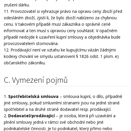
zrušení dárku.
11. Provozovatel si vyhrazuje právo na opravu ceny zboží před
odesláním zboží, zjistí-li, že bylo zboží nabízeno za chybnou
cenu. V takovém případě musí zákazníka o správné ceně
informovat a ten musí s úpravou ceny souhlasit. V opačném
případě nedojde k uzavření kupní smlouvy a objednávka bude
provozovatelem stornována.
12. Prodávající není ve vztahu ke kupujícímu vázán žádnými
kodexy chování ve smyslu ustanovení § 1826 odst. 1 písm. e)
občanského zákoníku.
C. Vymezení pojmů
1.
Spotřebitelská smlouva
– smlouva kupní, o dílo, případně
jiné smlouvy, pokud smluvními stranami jsou na jedné straně
spotřebitel a na druhé straně dodavatel resp. prodávající.
2.
Dodavatel/prodávající
– je osoba, která při uzavírání a
plnění smlouvy jedná v rámci své obchodní nebo jiné
podnikatelské činnosti. Je to podnikatel, který přímo nebo