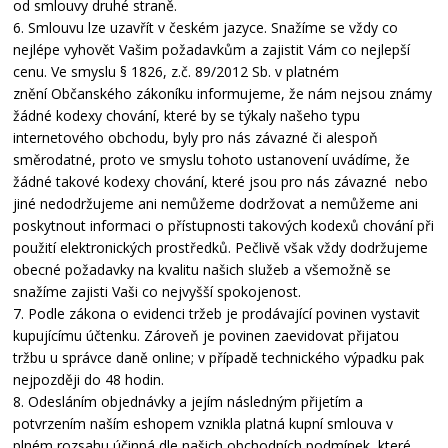
od smlouvy druhé straně.
6. Smlouvu lze uzavřít v českém jazyce. Snažíme se vždy co
nejlépe vyhovět Vašim požadavkům a zajistit Vám co nejlepší
cenu. Ve smyslu § 1826, z.č. 89/2012 Sb. v platném
znění Občanského zákoníku informujeme, že nám nejsou známy
žádné kodexy chování, které by se týkaly našeho typu
internetového obchodu, byly pro nás závazné či alespoň
směrodatné, proto ve smyslu tohoto ustanovení uvádíme, že
žádné takové kodexy chování, které jsou pro nás závazné nebo
jiné nedodržujeme ani nemůžeme dodržovat a nemůžeme ani
poskytnout informaci o přístupnosti takových kodexů chování při
použití elektronických prostředků. Pečlivě však vždy dodržujeme
obecné požadavky na kvalitu našich služeb a všemožně se
snažíme zajisti Vaši co nejvyšší spokojenost.
7. Podle zákona o evidenci tržeb je prodávající povinen vystavit
kupujícímu účtenku. Zároveň je povinen zaevidovat přijatou
tržbu u správce daně online; v případě technického výpadku pak
nejpozději do 48 hodin.
8. Odesláním objednávky a jejím následným přijetím a
potvrzením naším eshopem vznikla platná kupní smlouva v
plném rozsahu účinná dle našich obchodních podmínek, které