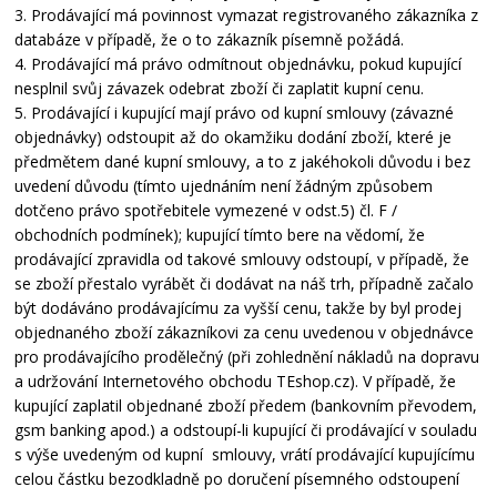
3. Prodávající má povinnost vymazat registrovaného zákazníka z
databáze v případě, že o to zákazník písemně požádá.
4. Prodávající má právo odmítnout objednávku, pokud kupující
nesplnil svůj závazek odebrat zboží či zaplatit kupní cenu.
5. Prodávající i kupující mají právo od kupní smlouvy (závazné
objednávky) odstoupit až do okamžiku dodání zboží, které je
předmětem dané kupní smlouvy, a to z jakéhokoli důvodu i bez
uvedení důvodu (tímto ujednáním není žádným způsobem
dotčeno právo spotřebitele vymezené v odst.5) čl. F /
obchodních podmínek); kupující tímto bere na vědomí, že
prodávající zpravidla od takové smlouvy odstoupí, v případě, že
se zboží přestalo vyrábět či dodávat na náš trh, případně začalo
být dodáváno prodávajícímu za vyšší cenu, takže by byl prodej
objednaného zboží zákazníkovi za cenu uvedenou v objednávce
pro prodávajícího prodělečný (při zohlednění nákladů na dopravu
a udržování Internetového obchodu TEshop.cz). V případě, že
kupující zaplatil objednané zboží předem (bankovním převodem,
gsm banking apod.) a odstoupí-li kupující či prodávající v souladu
s výše uvedeným od kupní smlouvy, vrátí prodávající kupujícímu
celou částku bezodkladně po doručení písemného odstoupení