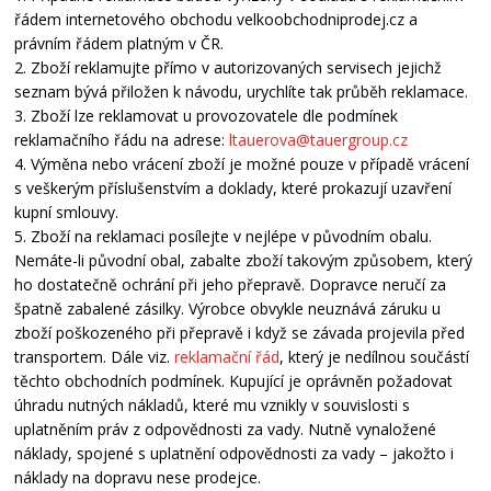
řádem internetového obchodu velkoobchodniprodej.cz a
právním řádem platným v ČR.
2. Zboží reklamujte přímo v autorizovaných servisech jejichž
seznam bývá přiložen k návodu, urychlíte tak průběh reklamace.
3. Zboží lze reklamovat u provozovatele dle podmínek
reklamačního řádu na adrese:
ltauerova@tauergroup.cz
4. Výměna nebo vrácení zboží je možné pouze v případě vrácení
s veškerým příslušenstvím a doklady, které prokazují uzavření
kupní smlouvy.
5. Zboží na reklamaci posílejte v nejlépe v původním obalu.
Nemáte-li původní obal, zabalte zboží takovým způsobem, který
ho dostatečně ochrání při jeho přepravě. Dopravce neručí za
špatně zabalené zásilky. Výrobce obvykle neuznává záruku u
zboží poškozeného při přepravě i když se závada projevila před
transportem. Dále viz.
reklamační řád
, který je nedílnou součástí
těchto obchodních podmínek. Kupující je oprávněn požadovat
úhradu nutných nákladů, které mu vznikly v souvislosti s
uplatněním práv z odpovědnosti za vady. Nutně vynaložené
náklady, spojené s uplatnění odpovědnosti za vady – jakožto i
náklady na dopravu nese prodejce.