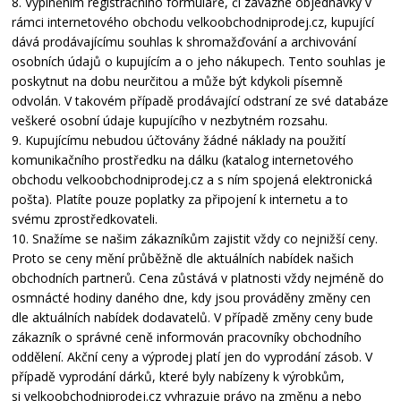
8. Vyplněním registračního formuláře, či závazné objednávky v
rámci internetového obchodu velkoobchodniprodej.cz, kupující
dává prodávajícímu souhlas k shromažďování a archivování
osobních údajů o kupujícím a o jeho nákupech. Tento souhlas je
poskytnut na dobu neurčitou a může být kdykoli písemně
odvolán. V takovém případě prodávající odstraní ze své databáze
veškeré osobní údaje kupujícího v nezbytném rozsahu.
9. Kupujícímu nebudou účtovány žádné náklady na použití
komunikačního prostředku na dálku (katalog internetového
obchodu velkoobchodniprodej.cz a s ním spojená elektronická
pošta). Platíte pouze poplatky za připojení k internetu a to
svému zprostředkovateli.
10. Snažíme se našim zákazníkům zajistit vždy co nejnižší ceny.
Proto se ceny mění průběžně dle aktuálních nabídek našich
obchodních partnerů. Cena zůstává v platnosti vždy nejméně do
osmnácté hodiny daného dne, kdy jsou prováděny změny cen
dle aktuálních nabídek dodavatelů. V případě změny ceny bude
zákazník o správné ceně informován pracovníky obchodního
oddělení. Akční ceny a výprodej platí jen do vyprodání zásob. V
případě vyprodání dárků, které byly nabízeny k výrobkům,
si velkoobchodniprodej.cz vyhrazuje právo na změnu a nebo