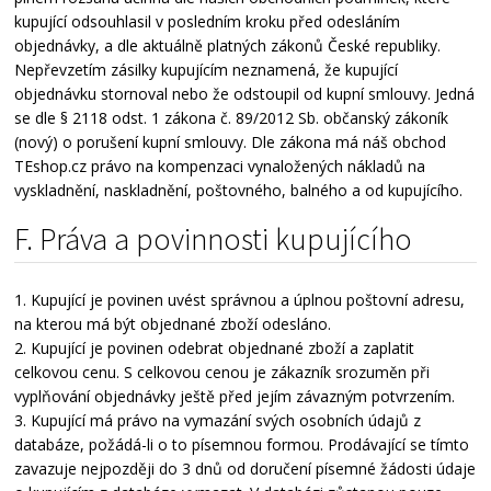
kupující odsouhlasil v posledním kroku před odesláním
objednávky, a dle aktuálně platných zákonů České republiky.
Nepřevzetím zásilky kupujícím neznamená, že kupující
objednávku stornoval nebo že odstoupil od kupní smlouvy. Jedná
se dle § 2118 odst. 1 zákona č. 89/2012 Sb. občanský zákoník
(nový) o porušení kupní smlouvy. Dle zákona má náš obchod
TEshop.cz právo na kompenzaci vynaložených nákladů na
vyskladnění, naskladnění, poštovného, balného a od kupujícího.
F. Práva a povinnosti kupujícího
1. Kupující je povinen uvést správnou a úplnou poštovní adresu,
na kterou má být objednané zboží odesláno.
2. Kupující je povinen odebrat objednané zboží a zaplatit
celkovou cenu. S celkovou cenou je zákazník srozuměn při
vyplňování objednávky ještě před jejím závazným potvrzením.
3. Kupující má právo na vymazání svých osobních údajů z
databáze, požádá-li o to písemnou formou. Prodávající se tímto
zavazuje nejpozději do 3 dnů od doručení písemné žádosti údaje