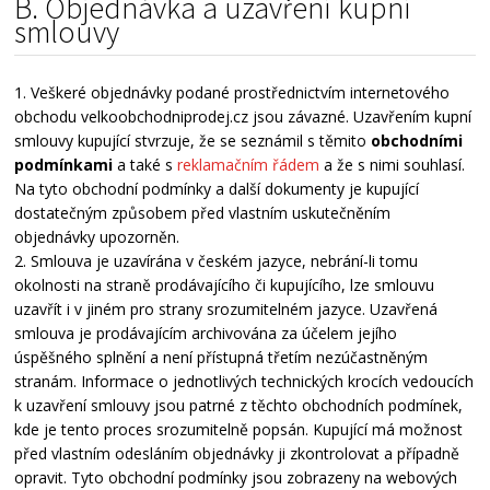
B. Objednávka a uzavření kupní
smlouvy
1. Veškeré objednávky podané prostřednictvím internetového
obchodu velkoobchodniprodej.cz jsou závazné. Uzavřením kupní
smlouvy kupující stvrzuje, že se seznámil s těmito
obchodními
podmínkami
a také s
reklamačním řádem
a že s nimi souhlasí.
Na tyto obchodní podmínky a další dokumenty je kupující
dostatečným způsobem před vlastním uskutečněním
objednávky upozorněn.
2. Smlouva je uzavírána v českém jazyce, nebrání-li tomu
okolnosti na straně prodávajícího či kupujícího, lze smlouvu
uzavřít i v jiném pro strany srozumitelném jazyce. Uzavřená
smlouva je prodávajícím archivována za účelem jejího
úspěšného splnění a není přístupná třetím nezúčastněným
stranám. Informace o jednotlivých technických krocích vedoucích
k uzavření smlouvy jsou patrné z těchto obchodních podmínek,
kde je tento proces srozumitelně popsán. Kupující má možnost
před vlastním odesláním objednávky ji zkontrolovat a případně
opravit. Tyto obchodní podmínky jsou zobrazeny na webových