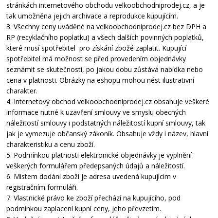
stránkách internetového obchodu velkoobchodniprodej.cz, a je
tak umožněna jejich archivace a reprodukce kupujícím.
3. Všechny ceny uváděné na velkoobchodniprodej.cz bez DPH a
RP (recyklačního poplatku) a všech dalších povinných poplatků,
které musí spotřebitel pro získání zbožé zaplatit. Kupující
spotřebitel má možnost se před provedením objednávky
seznámit se skutečností, po jakou dobu zůstává nabídka nebo
cena v platnosti. Obrázky na eshopu mohou nést ilustrativní
charakter.
4. Internetový obchod velkoobchodniprodej.cz obsahuje veškeré
informace nutné k uzavření smlouvy ve smyslu obecných
náležitostí smlouvy i podstatných náležitostí kupní smlouvy, tak
jak je vymezuje občanský zákoník. Obsahuje vždy i název, hlavní
charakteristiku a cenu zboží.
5. Podmínkou platnosti elektronické objednávky je vyplnění
veškerých formulářem předepsaných údajů a náležitostí.
6. Místem dodání zboží je adresa uvedená kupujícím v
registračním formuláři.
7. Vlastnické právo ke zboží přechází na kupujícího, pod
podmínkou zaplacení kupní ceny, jeho převzetím.