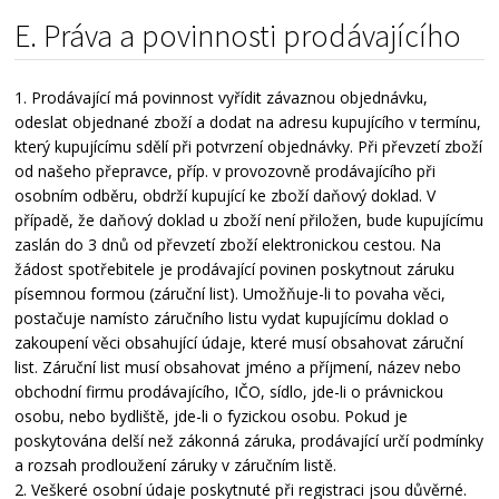
E. Práva a povinnosti prodávajícího
1. Prodávající má povinnost vyřídit závaznou objednávku,
odeslat objednané zboží a dodat na adresu kupujícího v termínu,
který kupujícímu sdělí při potvrzení objednávky. Při převzetí zboží
od našeho přepravce, příp. v provozovně prodávajícího při
osobním odběru, obdrží kupující ke zboží daňový doklad. V
případě, že daňový doklad u zboží není přiložen, bude kupujícímu
zaslán do 3 dnů od převzetí zboží elektronickou cestou. Na
žádost spotřebitele je prodávající povinen poskytnout záruku
písemnou formou (záruční list). Umožňuje-li to povaha věci,
postačuje namísto záručního listu vydat kupujícímu doklad o
zakoupení věci obsahující údaje, které musí obsahovat záruční
list. Záruční list musí obsahovat jméno a příjmení, název nebo
obchodní firmu prodávajícího, IČO, sídlo, jde-li o právnickou
osobu, nebo bydliště, jde-li o fyzickou osobu. Pokud je
poskytována delší než zákonná záruka, prodávající určí podmínky
a rozsah prodloužení záruky v záručním listě.
2. Veškeré osobní údaje poskytnuté při registraci jsou důvěrné.