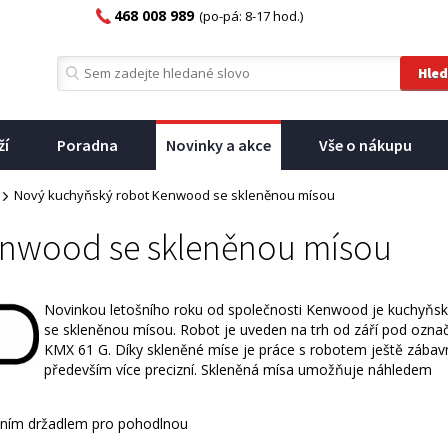
468 008 989
(po-pá: 8-17 hod.)
ží
Poradna
Novinky a akce
Vše o nákupu
Nový kuchyňský robot Kenwood se skleněnou mísou
enwood se skleněnou mísou
Novinkou letošního roku od společnosti Kenwood je kuchyňsk
se skleněnou mísou. Robot je uveden na trh od září pod ozna
KMX 61 G. Díky skleněné míse je práce s robotem ještě zábavn
především více precizní. Skleněná mísa umožňuje náhledem
stním držadlem pro pohodlnou