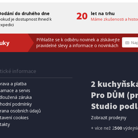
Dodání do druhého dne
let na trhu
pokud je dostupnost Ihned k
Máme zkušenosti a histor
xpedici
Přihlašte se k odběru novinek a získávejte
ruky
pravidelné slevy a informace o novinkách
tické informace
2 kuchyňská
rava a platba
lamace a servis
Pro DŮM (pr
dloužená záruka
Studio podl
hodní podmínky
rana osobních údajů
tavení cookies
Zobrazit prodejny
takty
+ více než 2
500
výdejní