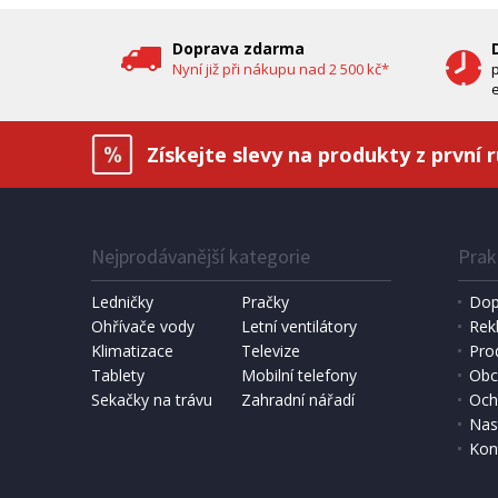
Doprava zdarma
Nyní již při nákupu nad 2 500 kč*
e
Získejte slevy na produkty z první 
Nejprodávanější kategorie
Prak
Ledničky
Pračky
Dop
Ohřívače vody
Letní ventilátory
Rek
Klimatizace
Televize
Pro
Tablety
Mobilní telefony
Obc
Sekačky na trávu
Zahradní nářadí
Och
Nas
Kon