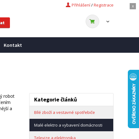
Přihlášení
/
Registrace
x
Kontakt
ý robot
Kategorie článků
čením
ější a
Bílé zboží a vestavné spotřebiče
Malé elektro a vybavení domácnosti
Televize a elektronika