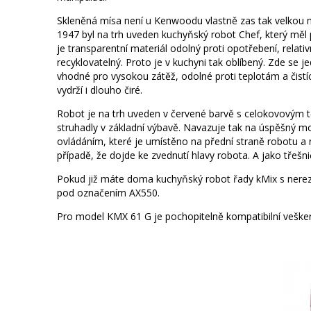
Skleněná mísa není u Kenwoodu vlastně zas tak velkou n
1947 byl na trh uveden kuchyňský robot Chef, který měl
je transparentní materiál odolný proti opotřebení, relati
recyklovatelný. Proto je v kuchyni tak oblíbený. Zde se 
vhodné pro vysokou zátěž, odolné proti teplotám a čist
vydrží i dlouho čiré.
Robot je na trh uveden v červené barvě s celokovovým
struhadly v základní výbavě. Navazuje tak na úspěšný 
ovládáním, které je umístěno na přední straně robotu a
případě, že dojde ke zvednutí hlavy robota. A jako třešnič
Pokud již máte doma kuchyňský robot řady kMix s nerez
pod označením AX550.
Pro model KMX 61 G je pochopitelně kompatibilní veškeré