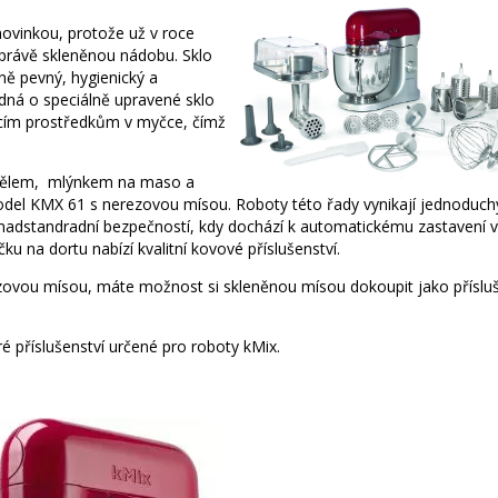
ovinkou, protože už v roce
 právě skleněnou nádobu. Sklo
vně pevný, hygienický a
jedná o speciálně upravené sklo
ícím prostředkům v myčce, čímž
 tělem, mlýnkem na maso a
model KMX 61 s nerezovou mísou. Roboty této řady vynikají jednoduc
 nadstandradní bezpečností, kdy dochází k automatickému zastavení v
ku na dortu nabízí kvalitní kovové příslušenství.
ovou mísou, máte možnost si skleněnou mísou dokoupit jako přísluš
 příslušenství určené pro roboty kMix.