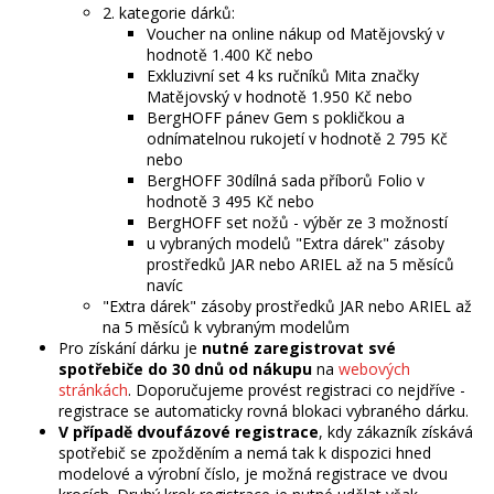
2. kategorie dárků:
Voucher na online nákup od Matějovský v
hodnotě 1.400 Kč nebo
Exkluzivní set 4 ks ručníků Mita značky
Matějovský v hodnotě 1.950 Kč nebo
BergHOFF pánev Gem s pokličkou a
odnímatelnou rukojetí v hodnotě 2 795 Kč
nebo
BergHOFF 30dílná sada příborů Folio v
hodnotě 3 495 Kč nebo
BergHOFF set nožů - výběr ze 3 možností
u vybraných modelů "Extra dárek" zásoby
prostředků JAR nebo ARIEL až na 5 měsíců
navíc
"Extra dárek" zásoby prostředků JAR nebo ARIEL až
na 5 měsíců k vybraným modelům
Pro získání dárku je
nutné zaregistrovat své
spotřebiče do 30 dnů od nákupu
na
webových
stránkách
. Doporučujeme provést registraci co nejdříve -
registrace se automaticky rovná blokaci vybraného dárku.
V případě dvoufázové registrace
, kdy zákazník získává
spotřebič se zpožděním a nemá tak k dispozici hned
modelové a výrobní číslo, je možná registrace ve dvou