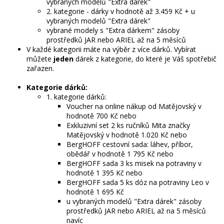
vybraných modelů "Extra dárek"
2. kategorie - dárky v hodnotě až 3.459 Kč + u
vybraných modelů "Extra dárek"
vybrané modely s "Extra dárkem" zásoby
prostředků JAR nebo ARIEL až na 5 měsíců
V každé kategorii máte na výběr z více dárků. Vybírat
můžete
jeden
dárek z kategorie, do které je Váš spotřebič
zařazen.
Kategorie dárků:
1. kategorie dárků:
Voucher na online nákup od Matějovský v
hodnotě 700 Kč nebo
Exkluzivní set 2 ks ručníků Mita značky
Matějovský v hodnotě 1.020 Kč nebo
BergHOFF cestovní sada: láhev, příbor,
obědář v hodnotě 1 795 Kč nebo
BergHOFF sada 3 ks misek na potraviny v
hodnotě 1 395 Kč nebo
BergHOFF sada 5 ks dóz na potraviny Leo v
hodnotě 1 695 Kč
u vybraných modelů "Extra dárek" zásoby
prostředků JAR nebo ARIEL až na 5 měsíců
navíc