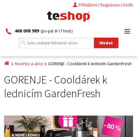
Přihlášení
/
Registrace
/
Košík
468 008 989
(po-pá: 8-17 hod.)
Novinky a akce
GORENJE - Cooldárek k lednicím GardenFresh
GORENJE - Cooldárek k
lednicím GardenFresh