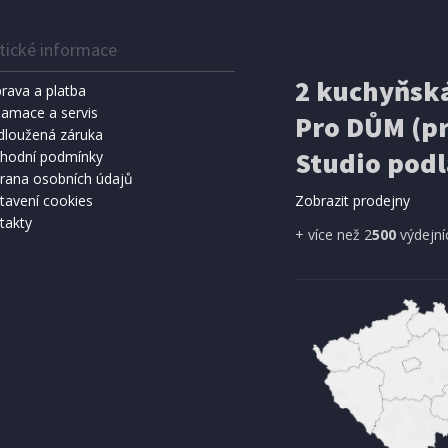
tické informace
2 kuchyňská
rava a platba
lamace a servis
Pro DŮM (pr
dloužená záruka
Studio podl
hodní podmínky
rana osobních údajů
tavení cookies
Zobrazit prodejny
takty
+ více než 2
500
výdejní