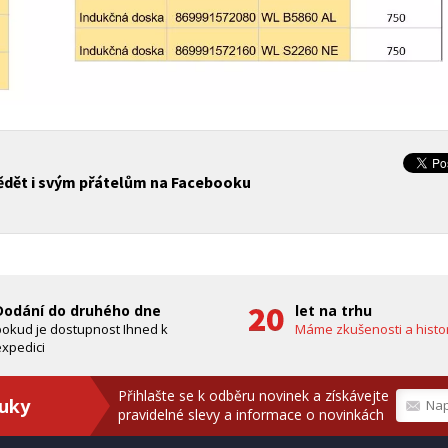
vědět i svým přátelům na Facebooku
Dodání do druhého dne
let na trhu
pokud je dostupnost Ihned k
Máme zkušenosti a histor
xpedici
Přihlašte se k odběru novinek a získávejte
ruky
pravidelné slevy a informace o novinkách