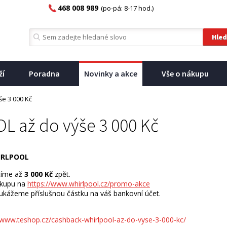
468 008 989
(po-pá: 8-17 hod.)
ží
Poradna
Novinky a akce
Vše o nákupu
e 3 000 Kč
 až do výše 3 000 Kč
IRLPOOL
tíme až
3 000 Kč
zpět.
ákupu na
https://www.whirlpool.cz/promo-akce
kážeme příslušnou částku na váš bankovní účet.
/www.teshop.cz/cashback-whirlpool-az-do-vyse-3-000-kc/