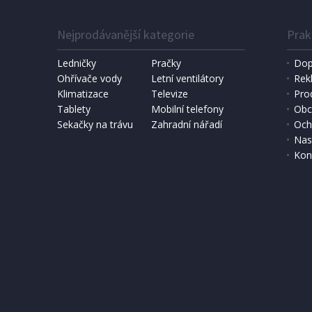
Nejprodávanější kategorie
Prak
Ledničky
Pračky
Dop
Ohřívače vody
Letní ventilátory
Rek
Klimatizace
Televize
Pro
Tablety
Mobilní telefony
Obc
Sekačky na trávu
Zahradní nářadí
Och
Nas
Kon