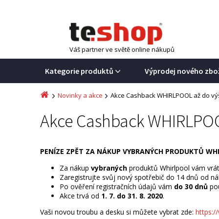
Váš partner ve světě online nákupů
Kategorie produktů
Výprodej nového zbo
Novinky a akce
Akce Cashback WHIRLPOOL až do výš
Akce Cashback WHIRLPOOL
PENÍZE ZPĚT ZA NÁKUP VYBRANÝCH PRODUKTŮ WH
Za nákup
vybraných
produktů Whirlpool vám vrá
Zaregistrujte svůj nový spotřebič do 14 dnů od n
Po ověření registračních údajů vám
do 30 dnů
pou
Akce trvá od
1. 7. do 31. 8. 2020
.
Vaši novou troubu a desku si můžete vybrat zde:
https:/