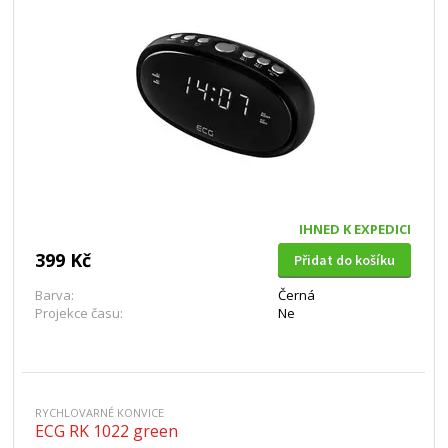
IHNED K EXPEDICI
399 Kč
Přidat do košíku
Barva:
Černá
Projekce času:
Ne
RYCHLOVARNÉ KONVICE
ECG RK 1022 green