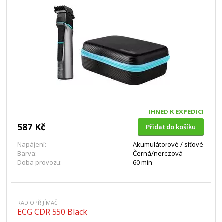
IHNED K EXPEDICI
587 Kč
Přidat do košíku
Napájení:
Akumulátorové / síťové
Barva:
Černá/nerezová
Doba provozu:
60 min
RADIOPŘIJÍMAČ
ECG CDR 550 Black