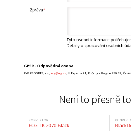
Zpráva
*
Tyto osobní informace potřebujem
Detaily o zpracování osobních úd
GPSR - Odpovědná osoba
K+B PROGRES, a.s.,
ecg@ecg.cz
, U Expertu 91, Kličany – Prague 250 69, Česká
Není to přesně to
KONVEKTOR
KONVEKT
ECG TK 2070 Black
BlackD