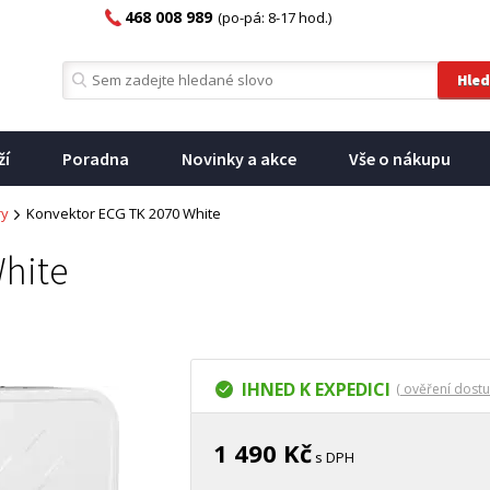
468 008 989
(po-pá: 8-17 hod.)
ží
Poradna
Novinky a akce
Vše o nákupu
ry
Konvektor ECG TK 2070 White
hite
IHNED K EXPEDICI
( ověření dostu
1 490 Kč
s DPH