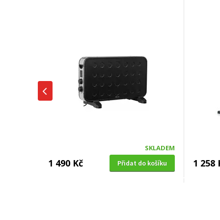
SKLADEM
1 490 Kč
1 258 
Přidat do košíku
KONVEKTOR
ARGO 191061059, KANSAS