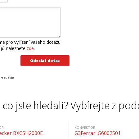
e pro vyřízení vašeho dotazu.
ajů naleznete
zde
.
 republika
 co jste hledali? Vybírejte z 
OR
KONVEKTOR
ecker BXCSH2000E
G3Ferrari G6002501