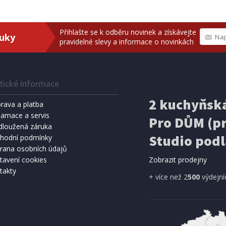
Přihlašte se k odběru novinek a získávejte
ruky
pravidelné slevy a informace o novinkách
tické informace
2 kuchyňská
rava a platba
lamace a servis
Pro DŮM (pr
dloužená záruka
Studio podl
hodní podmínky
rana osobních údajů
tavení cookies
Zobrazit prodejny
takty
+ více než 2
500
výdejní