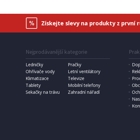
Získejte slevy na produkty z první 
Nejprodávanější kategorie
Prak
Ledničky
Pračky
Dop
Ohřívače vody
Letní ventilátory
Rek
Klimatizace
Televize
Pro
SKLADEM
Tablety
Mobilní telefony
Obc
Sekačky na trávu
Zahradní nářadí
Och
1 651 Kč
Přidat do košíku
Nas
Kon