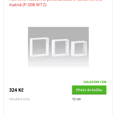
matná (P-008 WT2)
SKLADEM CEN
324 Kč
Přidat do košíku
Hloubka (cm):
12 cm