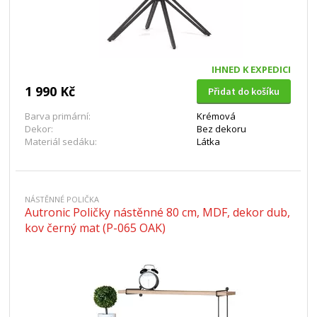
IHNED K EXPEDICI
1 990 Kč
Přidat do košíku
Barva primární:
Krémová
Dekor:
Bez dekoru
Materiál sedáku:
Látka
NÁSTĚNNÉ POLIČKA
Autronic Poličky nástěnné 80 cm, MDF, dekor dub,
kov černý mat (P-065 OAK)