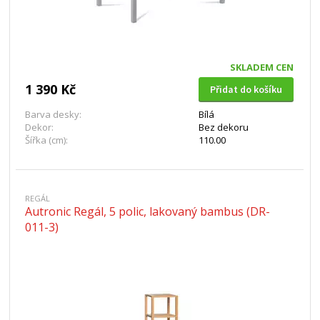
SKLADEM CEN
1 390 Kč
Přidat do košíku
Barva desky:
Bílá
Dekor:
Bez dekoru
Šířka (cm):
110.00
REGÁL
Autronic Regál, 5 polic, lakovaný bambus (DR-
011-3)