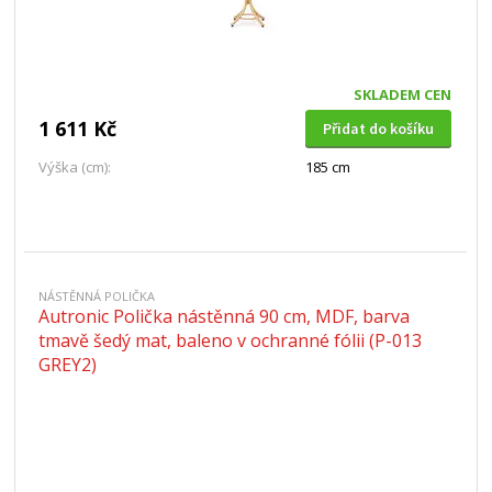
SKLADEM CEN
1 611 Kč
Přidat do košíku
Výška (cm):
185 cm
NÁSTĚNNÁ POLIČKA
Autronic Polička nástěnná 90 cm, MDF, barva
tmavě šedý mat, baleno v ochranné fólii (P-013
GREY2)