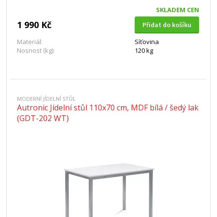
SKLADEM CEN
1 990 Kč
Přidat do košíku
Materiál:
Síťovina
Nosnost (kg):
120 kg
MODERNÍ JÍDELNÍ STŮL
Autronic Jídelní stůl 110x70 cm, MDF bílá / šedý lak
(GDT-202 WT)