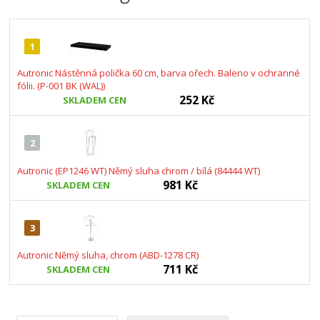
1
Autronic Nástěnná polička 60 cm, barva ořech. Baleno v ochranné
fólii. (P-001 BK (WAL))
252 Kč
SKLADEM CEN
2
Autronic (EP1246 WT) Němý sluha chrom / bílá (84444 WT)
981 Kč
SKLADEM CEN
3
Autronic Němý sluha, chrom (ABD-1278 CR)
711 Kč
SKLADEM CEN