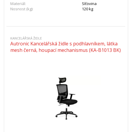
Materiál:
Síťovina
Nosnost (kg):
120 kg
KANCELÁŘSKÁ ŽIDLE
Autronic Kancelářská židle s podhlavníkem, látka
mesh černá, houpací mechanismus (KA-B1013 BK)