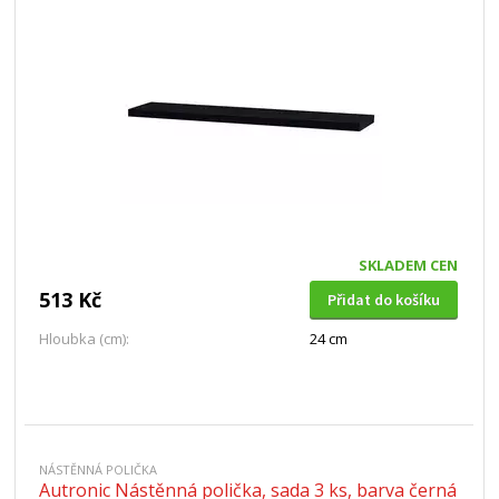
SKLADEM CEN
513 Kč
Přidat do košíku
Hloubka (cm):
24 cm
NÁSTĚNNÁ POLIČKA
Autronic Nástěnná polička, sada 3 ks, barva černá