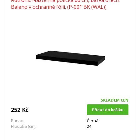
Autronic Nástěnná polička 60 cm, barva ořech.
Baleno v ochranné fólii. (P-001 BK (WAL))
SKLADEM CEN
252 Kč
Přidat do košíku
Barva:
Černá
Hloubka (cm):
24