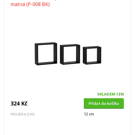
matná (P-008 BK)
SKLADEM CEN
324 Kč
Přidat do košíku
Hloubka (cm):
12 cm