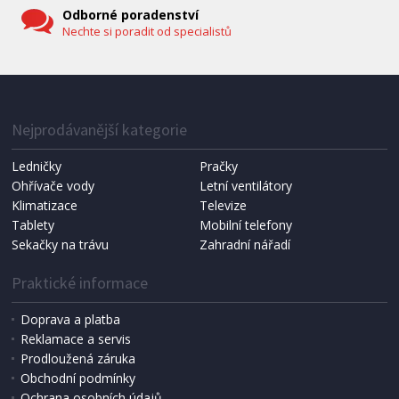
Odborné poradenství
Nechte si poradit od specialistů
IHNED K EXPEDICI
1 287 Kč
Přidat do košíku
Nejprodávanější kategorie
Ledničky
Pračky
Ohřívače vody
Letní ventilátory
NÁHRADNÍ SÁČKY DO VYSAVAČE
Koma KRA-SB02S (Multi Bag, S-BAG SMS)
Klimatizace
Televize
Tablety
Mobilní telefony
Sekačky na trávu
Zahradní nářadí
Praktické informace
Doprava a platba
Reklamace a servis
Prodloužená záruka
Obchodní podmínky
Ochrana osobních údajů