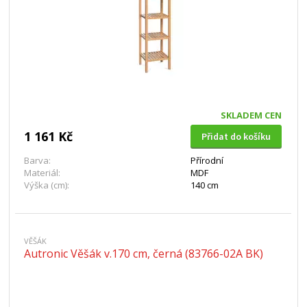
SKLADEM CEN
1 161 Kč
Přidat do košíku
Barva:
Přírodní
Materiál:
MDF
Výška (cm):
140 cm
VĚŠÁK
Autronic Věšák v.170 cm, černá (83766-02A BK)