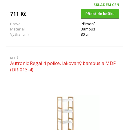
SKLADEM CEN
711 Kč
Přidat do košíku
Barva:
Přírodní
Materiál:
Bambus
Výška (cm):
80 cm
REGÁL
Autronic Regál 4 police, lakovaný bambus a MDF
(DR-013-4)