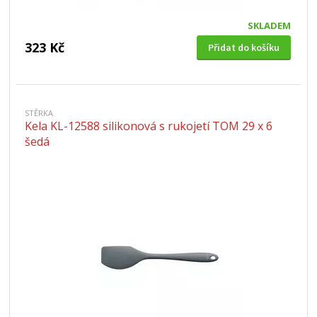
SKLADEM
323 Kč
Přidat do košíku
STĚRKA
Kela KL-12588 silikonová s rukojetí TOM 29 x 6
šedá