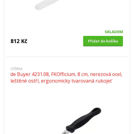
SKLADEM
812 Kč
Přidat do košíku
STĚRKA
de Buyer 4231.08, FKOfficium, 8 cm, nerezová ocel,
leštěné ostří, ergonomicky tvarovaná rukojeť