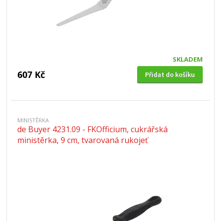
SKLADEM
607 Kč
Přidat do košíku
MINISTĚRKA
de Buyer 4231.09 - FKOfficium, cukrářská
ministěrka, 9 cm, tvarovaná rukojeť