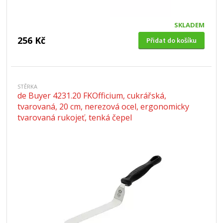
SKLADEM
256 Kč
Přidat do košíku
STĚRKA
de Buyer 4231.20 FKOfficium, cukrářská,
tvarovaná, 20 cm, nerezová ocel, ergonomicky
tvarovaná rukojeť, tenká čepel