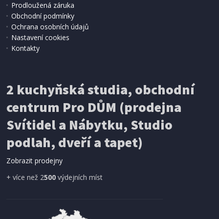
Prodloužená záruka
Obchodní podmínky
Ochrana osobních údajů
Nastavení cookies
Kontakty
IHNED K EXPEDICI
2 kuchyňská studia, obchodní
199 Kč
Přidat do košíku
centrum Pro DŮM (prodejna
Svítidel a Nábytku, Studio
SÍŤ PROTI HMYZU
podlah, dveří a tapet)
ProGarden KO-CY5910600 Síť proti hmyzu do
dveří magnetická 210 x 100 cm
Zobrazit prodejny
+ více než 2
500
výdejních míst