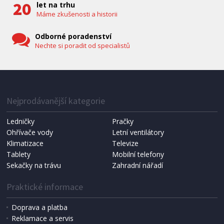
let na trhu
Máme zkušenosti a historii
Odborné poradenství
Nechte si poradit od specialistů
IHNED K EXPEDICI
1 287 Kč
Přidat do košíku
Nejprodávanější kategorie
Ledničky
Pračky
Ohřívače vody
Letní ventilátory
NÁHRADNÍ SÁČKY DO VYSAVAČE
Koma KRA-SB02S (Multi Bag, S-BAG SMS)
Klimatizace
Televize
Tablety
Mobilní telefony
Sekačky na trávu
Zahradní nářadí
Praktické informace
Doprava a platba
Reklamace a servis