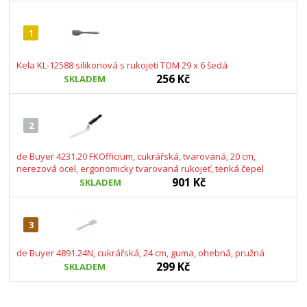
1
Kela KL-12588 silikonová s rukojetí TOM 29 x 6 šedá
256 Kč
SKLADEM
2
de Buyer 4231.20 FKOfficium, cukrářská, tvarovaná, 20 cm,
nerezová ocel, ergonomicky tvarovaná rukojeť, tenká čepel
901 Kč
SKLADEM
3
de Buyer 4891.24N, cukrářská, 24 cm, guma, ohebná, pružná
299 Kč
SKLADEM