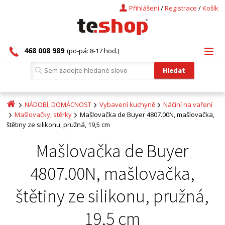
Přihlášení
/
Registrace
/
Košík
468 008 989
(po-pá: 8-17 hod.)
NÁDOBÍ, DOMÁCNOST
Vybavení kuchyně
Náčiní na vaření
Mašlovačky, stěrky
Mašlovačka de Buyer 4807.00N, mašlovačka,
štětiny ze silikonu, pružná, 19,5 cm
Mašlovačka de Buyer
4807.00N, mašlovačka,
štětiny ze silikonu, pružná,
19,5 cm