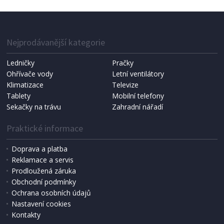
STĚRKA
de Buyer 4891.24N, cukrářská, 24 cm, guma,
ohebná, pružná
Nejprodávanější kategorie
Ledničky
Pračky
Ohřívače vody
Letní ventilátory
Klimatizace
Televize
Tablety
Mobilní telefony
Sekačky na trávu
Zahradní nářadí
Praktické informace
Doprava a platba
Reklamace a servis
Prodloužená záruka
SKLADEM
Obchodní podmínky
299 Kč
Přidat do košíku
Ochrana osobních údajů
Nastavení cookies
Kontakty