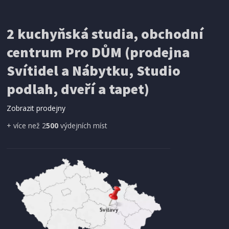
STĚRKA
Kela KL-12588 silikonová s rukojetí TOM 29 x 6
šedá
2 kuchyňská studia, obchodní
centrum Pro DŮM (prodejna
Svítidel a Nábytku, Studio
podlah, dveří a tapet)
Zobrazit prodejny
+ více než 2
500
výdejních míst
SKLADEM
256 Kč
Přidat do košíku