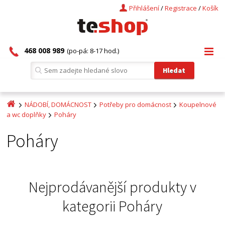
Přihlášení
/
Registrace
/
Košík
468 008 989
(po-pá: 8-17 hod.)
NÁDOBÍ, DOMÁCNOST
Potřeby pro domácnost
Koupelnové
a wc doplňky
Poháry
Poháry
Nejprodávanější produkty v
kategorii
Poháry