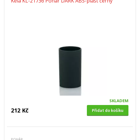
Kela KL-21736 Pohár DARK ABS-plast černý
SKLADEM
212 Kč
Přidat do košíku
POHÁR