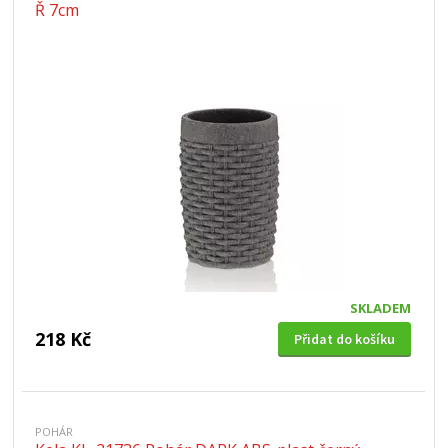
Ř 7cm
SKLADEM
218 Kč
Přidat do košíku
POHÁR