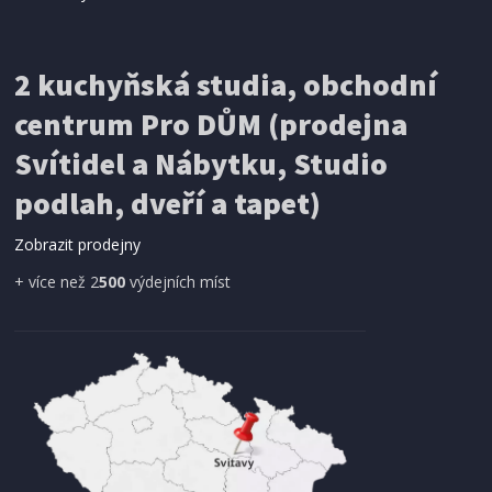
IHNED K EXPEDICI
2 kuchyňská studia, obchodní
199 Kč
Přidat do košíku
centrum Pro DŮM (prodejna
Svítidel a Nábytku, Studio
SÍŤ PROTI HMYZU
podlah, dveří a tapet)
ProGarden KO-CY5910600 Síť proti hmyzu do
dveří magnetická 210 x 100 cm
Zobrazit prodejny
+ více než 2
500
výdejních míst