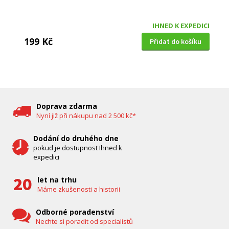
IHNED K EXPEDICI
199 Kč
Přidat do košíku
DĚTSKÁ CHŮVIČKA
Bravo B 5033
Doprava zdarma
Nyní již při nákupu nad 2 500 kč*
Dodání do druhého dne
pokud je dostupnost Ihned k
expedici
let na trhu
Máme zkušenosti a historii
Odborné poradenství
Nechte si poradit od specialistů