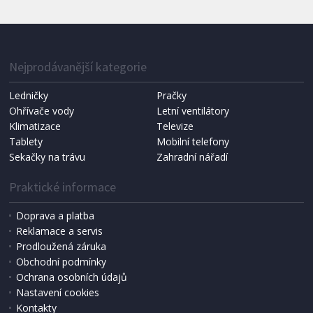
IHNED K EXPEDICI
1 287 Kč
Přidat do košíku
Nejprodávanější kategorie
Ledničky
Pračky
Ohřívače vody
Letní ventilátory
NÁHRADNÍ SÁČKY DO VYSAVAČE
Koma KRA-SB02S (Multi Bag, S-BAG SMS)
Klimatizace
Televize
Tablety
Mobilní telefony
Sekačky na trávu
Zahradní nářadí
Praktické informace
Doprava a platba
Reklamace a servis
Prodloužená záruka
Obchodní podmínky
Ochrana osobních údajů
Nastavení cookies
Kontakty