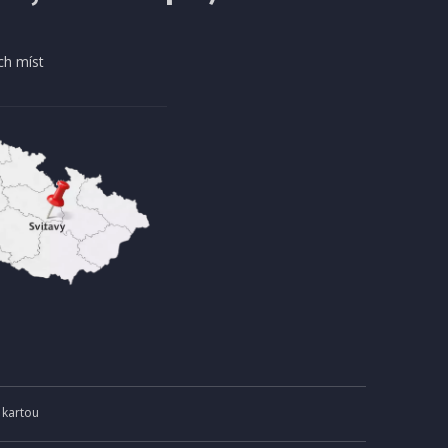
ch míst
 kartou