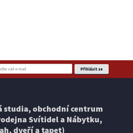
 studia, obchodní centrum
odejna Svítidel a Nábytku,
ah, dveří a tapet)