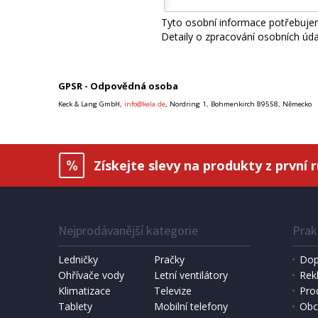
Tyto osobní informace potřebujem
Detaily o zpracování osobních úd
GPSR - Odpovědná osoba
Keck & Lang GmbH,
info@kela.de
, Nordring 1, Bohmenkirch 89558, Německo
Získejte slevy na produkty z první 
Nejprodávanější kategorie
Prak
Ledničky
Pračky
Dop
Ohřívače vody
Letní ventilátory
Rek
Klimatizace
Televize
Pro
Tablety
Mobilní telefony
Obc