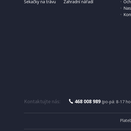
Sekačky na trávu
Zahradní nářadí
Och
Nas
Kon
Kontaktujte nás:
468 008 989
(po-pá: 8-17 ho
Plate