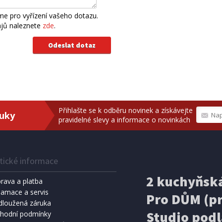
e pro vyřízení vašeho dotazu.
ajů naleznete
zde
.
Přihlašte se k odběru novinek a získávejte
ruky
pravidelné slevy a informace o novinkách
tické informace
2 kuchyňská
rava a platba
lamace a servis
Pro DŮM (pr
dloužená záruka
Studio podl
hodní podmínky