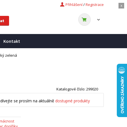
Přihlášení
/
Registrace
x
Kontakt
ský zelená
Katalogové číslo: 299020
dívejte se prosím na aktuálně
dostupné produkty
omácnost
wc doplňky