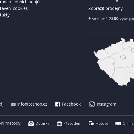
rana osobních údajů
tavení cookies
Zobrazit prodejny
takty
+ více než 2
500
výdejní
d)
info@teshop.cz
Facebook
Instagram
bní metody:
Dobírka
Převodem
Hotově
Online