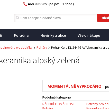
468 008 989
(po-pá: 8-17 hod.)
ží
Poradna
Novinky a akce
Vše o nákupu
pelnové a wc doplňky
Poháry
Pohár Kela KL-24416 AVA keramika alp
keramika alpský zelená
MOMENTÁLNĚ VYPRODÁNO
po
Podobné kategorie
NÁDOBÍ, DOMÁCNOST
Potřeby pro d
Poháry
Koupelnové a 