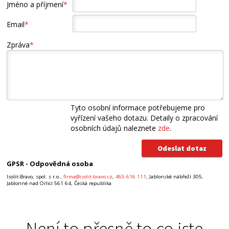
Jméno a příjmení
*
Email
*
Zpráva
*
Tyto osobní informace potřebujeme pro
vyřízení vašeho dotazu. Detaily o zpracování
osobních údajů naleznete
zde
.
GPSR - Odpovědná osoba
Isolit-Bravo, spol. s r.o.,
firma@isolit-bravo.cz
,
465 616 111
, Jablonské nábřeží 305,
Jablonné nad Orlicí 561 64, Česká republika
Není to přesně to co jste