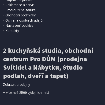
Reklamace a servis
Prodloužená záruka
IHNED K EXPEDICI
Obchodní podmínky
654 Kč
Přidat do košíku
Ochrana osobních údajů
Nastavení cookies
Kontakty
METEOSTANICE
Trevi ME 3108/WH
2 kuchyňská studia, obchodní
centrum Pro DŮM (prodejna
Svítidel a Nábytku, Studio
podlah, dveří a tapet)
Zobrazit prodejny
+ více než 2
500
výdejních míst