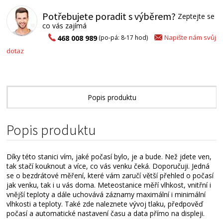
Potřebujete poradit s výběrem?
Zeptejte se
co vás zajímá
Napište nám svůj
468 008 989
(po-pá: 8-17 hod)
dotaz
Popis produktu
Technické parametry
Popis produktu
Přílohy ke stažení
Díky této stanici vím, jaké počasí bylo, je a bude. Než jdete ven,
Alternativní zboží
tak stačí kouknout a více, co vás venku čeká. Doporučuji. Jedná
se o bezdrátové měření, které vám zaručí větší přehled o počasí
jak venku, tak i u vás doma. Meteostanice měří vlhkost, vnitřní i
vnější teploty a dále uchovává záznamy maximální i minimální
vlhkosti a teploty. Také zde naleznete vývoj tlaku, předpověď
počasí a automatické nastavení času a data přímo na displeji.