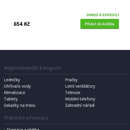
IHNED K EXPEDICI
654 Kč
Přidat do košíku
METEOSTANICE
Bravo B-4960 bílá
Nejprodávanější kategorie
Ledničky
Pračky
Ohřívače vody
Letní ventilátory
Klimatizace
Televize
Tablety
Mobilní telefony
Sekačky na trávu
Zahradní nářadí
Praktické informace
Doprava a platba