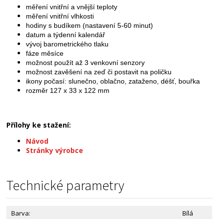
měření vnitřní a vnější teploty
měření vnitřní vlhkosti
hodiny s budíkem (nastavení 5-60 minut)
datum a týdenní kalendář
vývoj barometrického tlaku
fáze měsíce
možnost použít až 3 venkovní senzory
možnost zavěšení na zeď či postavit na poličku
ikony počasí: slunečno, oblačno, zataženo, déšť, bouřka
rozměr 127 x 33 x 122 mm
Přílohy ke stažení:
Návod
Stránky výrobce
Technické parametry
Barva:
Bílá