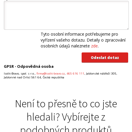
Tyto osobní informace potřebujeme pro
vyřízení vašeho dotazu. Detaily o zpracování
osobních údajů naleznete
zde
.
GPSR - Odpovědná osoba
Isolit-Bravo, spol. s r.o.,
firma@isolit-bravo.cz
,
465 616 111
, Jablonské nábřeží 305,
Jablonné nad Orlicí 561 64, Česká republika
Není to přesně to co jste
hledali? Vybírejte z
podobných produktů