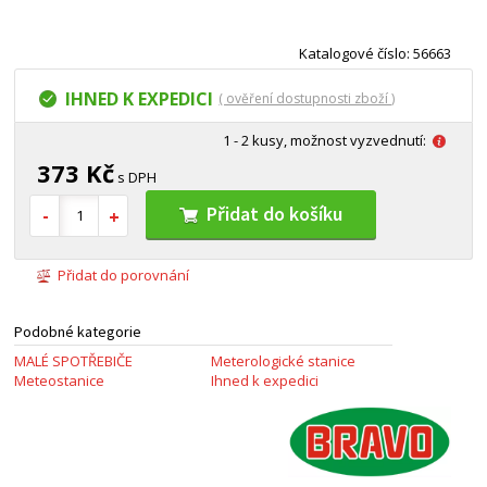
Katalogové číslo: 56663
IHNED K EXPEDICI
( ověření dostupnosti zboží )
1 - 2 kusy, možnost vyzvednutí:
373 Kč
s DPH
Přidat do košíku
Přidat do porovnání
Podobné kategorie
MALÉ SPOTŘEBIČE
Meterologické stanice
Meteostanice
Ihned k expedici