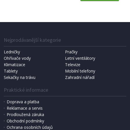
METEOSTANICE
Bravo B 5053 černý
Nejprodávanější kategorie
Ledničky
Pračky
Ohřívače vody
Letní ventilátory
Klimatizace
Televize
Tablety
Mobilní telefony
Sekačky na trávu
Zahradní nářadí
Praktické informace
Doprava a platba
Reklamace a servis
Prodloužená záruka
IHNED K EXPEDICI
Obchodní podmínky
373 Kč
Přidat do košíku
Ochrana osobních údajů