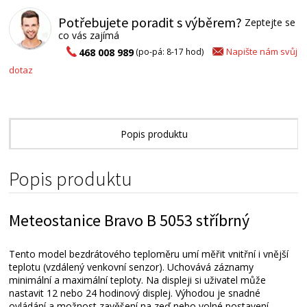
Potřebujete poradit s výběrem?
Zeptejte se
co vás zajímá
Napište nám svůj
468 008 989
(po-pá: 8-17 hod)
dotaz
Popis produktu
Technické parametry
Popis produktu
Přílohy ke stažení
Meteostanice Bravo B 5053 stříbrný
Alternativní zboží
Tento model bezdrátového teploměru umí měřit vnitřní i vnější
teplotu (vzdálený venkovní senzor). Uchovává záznamy
minimální a maximální teploty. Na displeji si uživatel může
nastavit 12 nebo 24 hodinový displej. Výhodou je snadné
ovládání a možnost zavěšení na zeď nebo volné postavení.