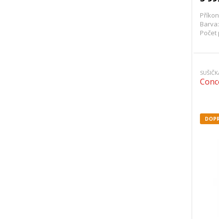
Příkon
Barva:
Počet 
SUŠIČ
Conc
DOPR