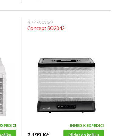
SUŠIČKA OVOCE
Concept SO2042
EXPEDICI
IHNED K EXPEDICI
2 199 Kč
košíku
Přidat do košíku