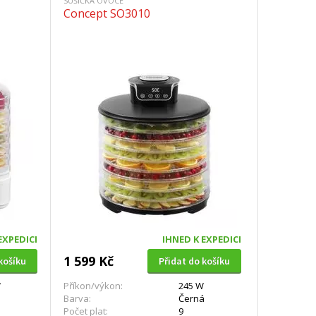
SUŠIČKA OVOCE
Concept SO3010
EXPEDICI
IHNED K EXPEDICI
1 599 Kč
košíku
Přidat do košíku
W
Příkon/výkon:
245 W
Barva:
Černá
Počet plat:
9