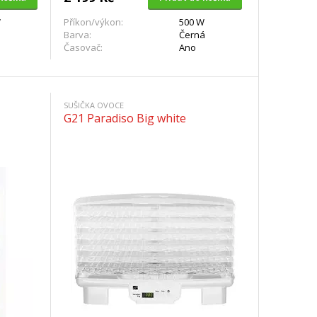
W
Příkon/výkon:
500 W
Barva:
Černá
Časovač:
Ano
SUŠIČKA OVOCE
G21 Paradiso Big white