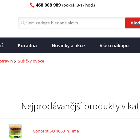
468 008 989
(po-pá: 8-17 hod.)
ží
Poradna
Novinky a akce
Vše o nákupu
otravin
Sušičky ovoce
Nejprodávanější produkty v kat
Concept SO 1060 In Time