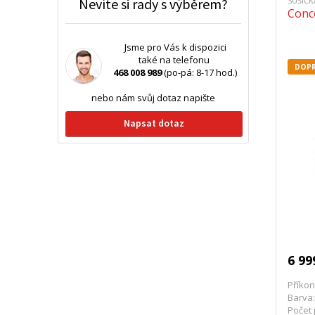
Nevíte si rady s výběrem?
SUŠIČ
Conc
Jsme pro Vás k dispozici
také na telefonu
DOPR
468 008 989
(po-pá: 8-17 hod.)
nebo nám svůj dotaz napište
Napsat dotaz
6 99
Příkon
Barva:
Počet 