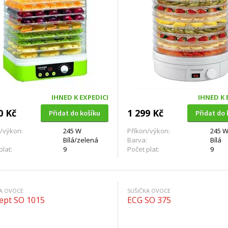
IHNED K EXPEDICI
IHNED K 
0 Kč
1 299 Kč
Přidat do košíku
Přidat do 
/výkon:
245 W
Příkon/výkon:
245 
Bílá/zelená
Barva:
Bílá
plat:
9
Počet plat:
9
KA OVOCE
SUŠIČKA OVOCE
ept SO 1015
ECG SO 375