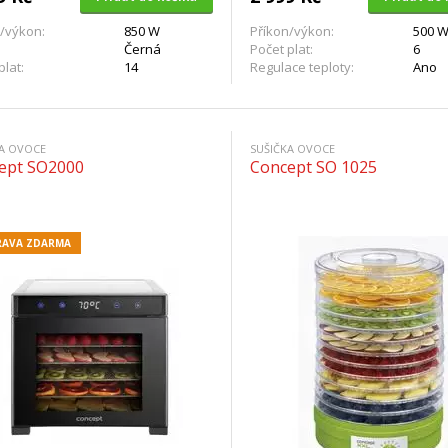
/výkon:
850 W
Příkon/výkon:
500 
Černá
Počet plat:
6
plat:
14
Regulace teploty:
Ano
KA OVOCE
SUŠIČKA OVOCE
ept SO2000
Concept SO 1025
AVA ZDARMA