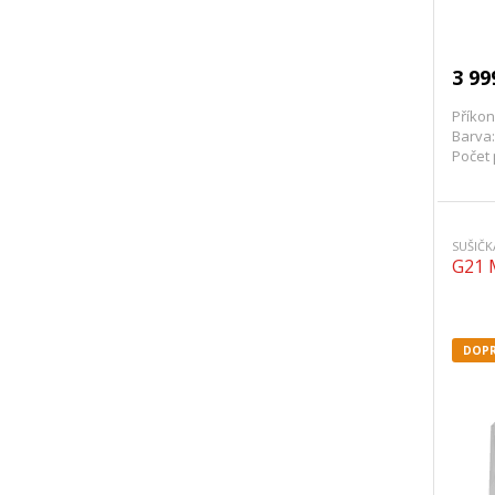
3 99
Příkon
Barva:
Počet 
SUŠIČ
G21 M
DOPR