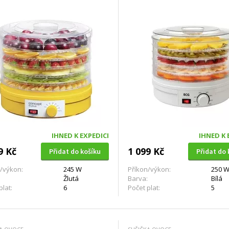
IHNED K EXPEDICI
IHNED K 
9 Kč
1 099 Kč
Přidat do košíku
Přidat do 
/výkon:
245 W
Příkon/výkon:
250 
Žlutá
Barva:
Bílá
plat:
6
Počet plat:
5