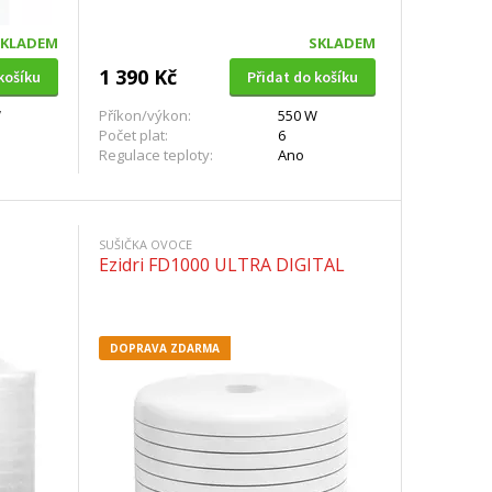
SKLADEM
SKLADEM
1 390 Kč
košíku
Přidat do košíku
W
Příkon/výkon:
550 W
Počet plat:
6
Regulace teploty:
Ano
SUŠIČKA OVOCE
Ezidri FD1000 ULTRA DIGITAL
DOPRAVA ZDARMA