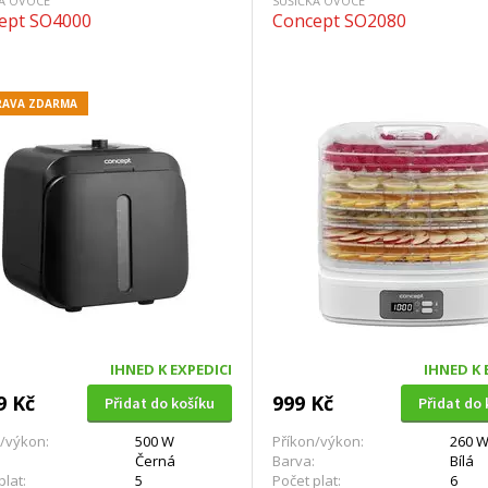
KA OVOCE
SUŠIČKA OVOCE
ept SO4000
Concept SO2080
AVA ZDARMA
IHNED K EXPEDICI
IHNED K 
9 Kč
999 Kč
Přidat do košíku
Přidat do 
/výkon:
500 W
Příkon/výkon:
260 
Černá
Barva:
Bílá
plat:
5
Počet plat:
6