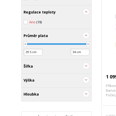
Regulace teploty
Ano
(19)
Průměr plata
Šířka
1 09
Výška
Příkon
Barva:
Hloubka
Počet 