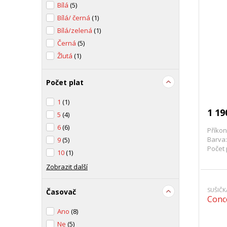
Bílá
(5)
Bílá/ černá
(1)
Bílá/zelená
(1)
Černá
(5)
Žlutá
(1)
Počet plat
1
(1)
1 19
5
(4)
6
(6)
Příkon
Barva:
9
(5)
Počet 
10
(1)
Zobrazit další
SUŠIČ
Časovač
Conc
Ano
(8)
Ne
(5)