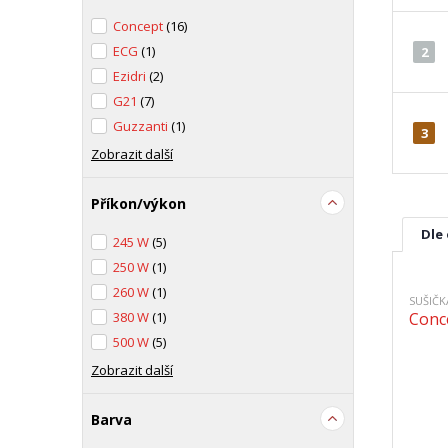
Concept
(16)
ECG
(1)
2
Ezidri
(2)
G21
(7)
Guzzanti
(1)
3
Zobrazit další
Příkon/výkon
Dle
245 W
(5)
250 W
(1)
260 W
(1)
SUŠIČ
380 W
(1)
Conc
500 W
(5)
Zobrazit další
Barva