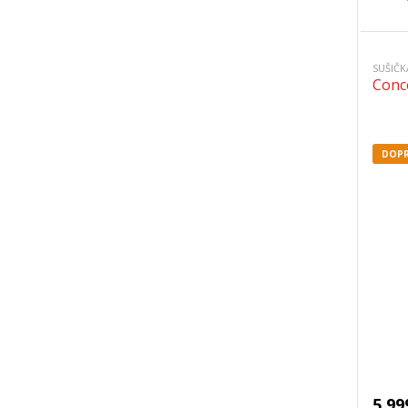
SUŠIČ
Conc
DOPR
5 99