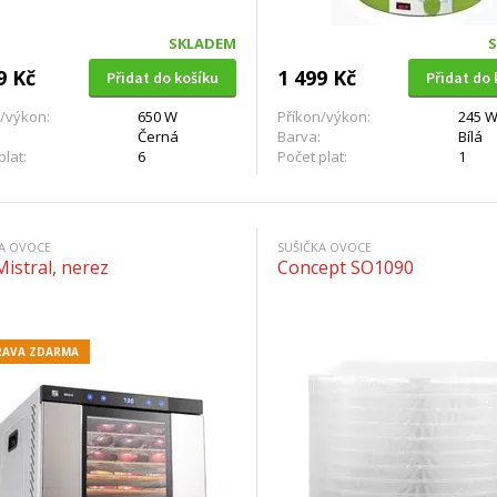
SKLADEM
9 Kč
1 499 Kč
Přidat do košíku
Přidat do 
/výkon:
650 W
Příkon/výkon:
245 
Černá
Barva:
Bílá
plat:
6
Počet plat:
1
KA OVOCE
SUŠIČKA OVOCE
istral, nerez
Concept SO1090
AVA ZDARMA