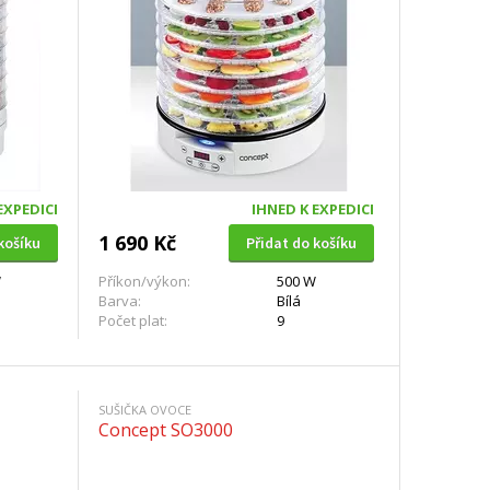
EXPEDICI
IHNED K EXPEDICI
1 690 Kč
košíku
Přidat do košíku
W
Příkon/výkon:
500 W
Barva:
Bílá
Počet plat:
9
SUŠIČKA OVOCE
Concept SO3000