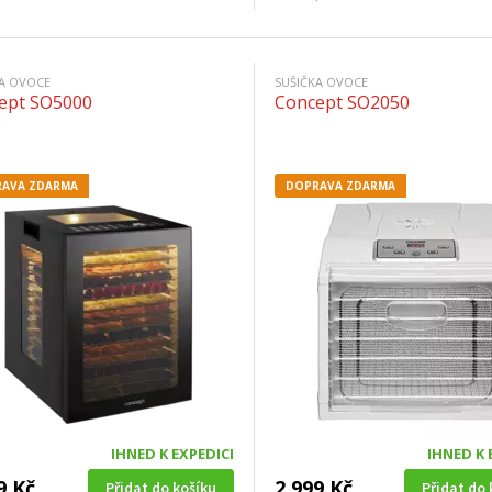
KA OVOCE
SUŠIČKA OVOCE
ept SO5000
Concept SO2050
AVA ZDARMA
DOPRAVA ZDARMA
IHNED K EXPEDICI
IHNED K 
9 Kč
2 999 Kč
Přidat do košíku
Přidat do 