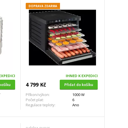
DOPRAVA ZDARMA
EXPEDICI
IHNED K EXPEDICI
4 799 Kč
košíku
Přidat do košíku
W
Příkon/výkon:
1000 W
Počet plat:
6
Regulace teploty:
Ano