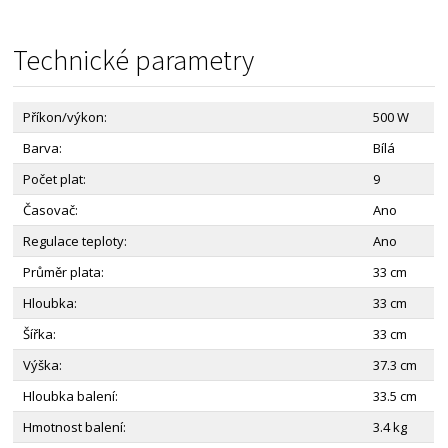
Technické parametry
Příkon/výkon:
500 W
Barva:
Bílá
Počet plat:
9
Časovač:
Ano
Regulace teploty:
Ano
Průměr plata:
33 cm
Hloubka:
33 cm
Šířka:
33 cm
Výška:
37.3 cm
Hloubka balení:
33.5 cm
Hmotnost balení:
3.4 kg