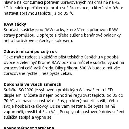
hlavně na konzumaci potravin upravovaných maximálně na 42
°C. Ideálním parťákem je proto sušička ovoce, u které si můžete
nastavit správnou teplotu již od 35 °C.
RAW tácky
Součástí sušičky jsou RAW tácky, které Vám s přípravou RAW
stravy pomůžou. Dopřejte si třeba sušené banánové palačinky
nebo borůvkové sušenky s kokosem.
Zdravé mlsání po celý rok
Také máte radost z každého pěstitelského úspěchu v podobě
ovoce a zeleniny? Kromě RAW pokrmů můžete sušičku využít na
zpracování celé Vaší úrody. Díky příkonu 500 W budete mít vše
zpracované rychleji, než byste čekali.
Dokonalá ve všech směrech
Sušička SO2020 je vybavena praktickým časovačem a LED
displejem. Můžete si nejen pohodlně regulovat teplotu od 35 do
70 °C, ale navíc si nastavíte i čas, po který budete sušit, třeba
svoje houbařské úlovky. Už se Vám nestane, že byste na ně
zapomněli, myslí totiž za Vás. Po uplynutí nastavené doby sušení
sušička zapípá a vypne se.
Rovnoměrnost zaručena