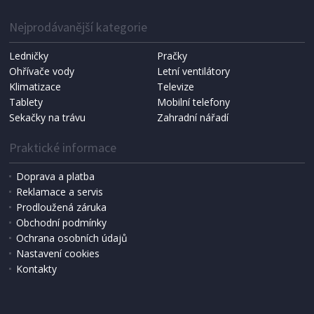
Nejprodávanější kategorie
Ledničky
Pračky
Ohřívače vody
Letní ventilátory
Klimatizace
Televize
Tablety
Mobilní telefony
Sekačky na trávu
Zahradní nářadí
Praktické informace
Doprava a platba
Reklamace a servis
Prodloužená záruka
IHNED K EXPEDICI
Obchodní podmínky
1 599 Kč
Přidat do košíku
Ochrana osobních údajů
Nastavení cookies
Kontakty
SUŠIČKA OVOCE
Concept SO3020