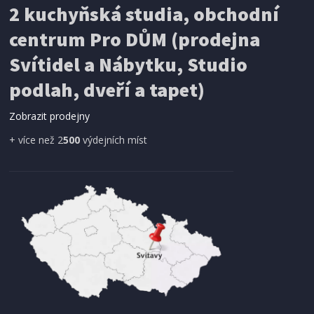
2 kuchyňská studia, obchodní
centrum Pro DŮM (prodejna
Svítidel a Nábytku, Studio
podlah, dveří a tapet)
Zobrazit prodejny
+ více než 2
500
výdejních míst
SKLADEM
1 799 Kč
Přidat do košíku
SUŠIČKA POTRAVIN
BlackDecker BXDE401E