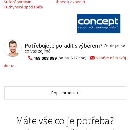
Sušení potravin
Ihned k expedici
Kuchyňské spotřebiče
Potřebujete poradit s výběrem?
Zeptejte se
co vás zajímá
Napište nám svůj
468 008 989
(po-pá: 8-17 hod)
dotaz
Popis produktu
Technické parametry
Máte vše co je potřeba?
Přílohy ke stažení