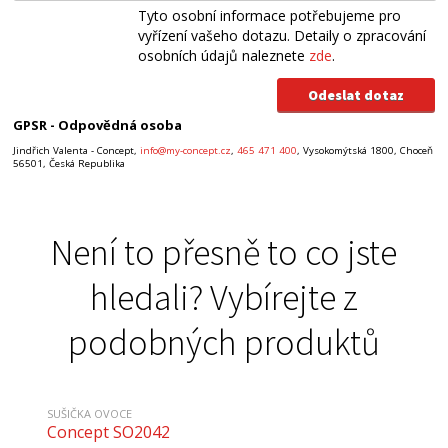
Tyto osobní informace potřebujeme pro
vyřízení vašeho dotazu. Detaily o zpracování
osobních údajů naleznete
zde
.
GPSR - Odpovědná osoba
Jindřich Valenta - Concept,
info@my-concept.cz
,
465 471 400
, Vysokomýtská 1800, Choceň
56501, Česká Republika
Není to přesně to co jste
hledali? Vybírejte z
podobných produktů
SUŠIČKA OVOCE
Concept SO2042