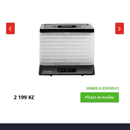
IHNED K EXPEDICI
2 199 Kč
Přidat do košíku
SUŠIČKA OVOCE
Concept SO3010