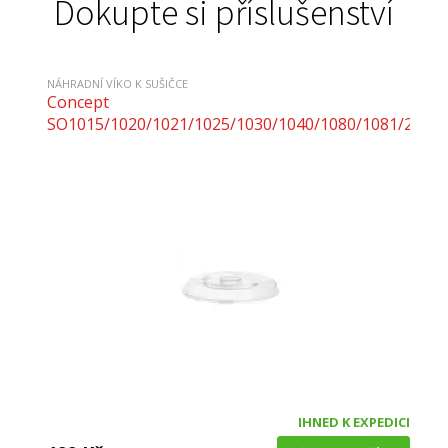
Dokupte si příslušenství
Alternativní zboží
Doporučené příslušenství
NÁHRADNÍ VÍKO K SUŠIČCE
Concept
SO1015/1020/1021/1025/1030/1040/1080/1081/2020
IHNED K EXPEDICI