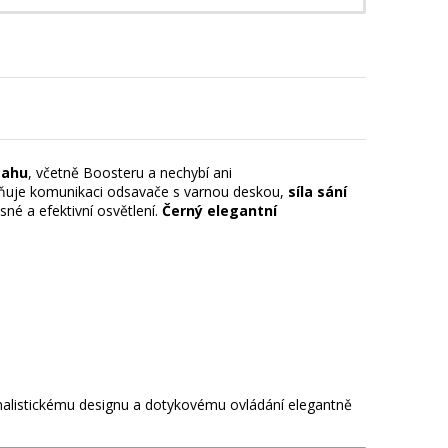
tahu
, včetně Boosteru a nechybí ani
uje komunikaci odsavače s varnou deskou,
síla sání
sné a efektivní osvětlení.
Černý elegantní
malistickému designu a dotykovému ovládání elegantně