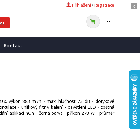
Přihlášení
/
Registrace
x
Kontakt
ax. výkon 883 m³/h • max. hlučnost 73 dB • dotykové
kulace • uhlíkový filtr v balení • osvětlení LED • zpětná
dání aplikací hOn • černá barva • příkon 278 W • průměr