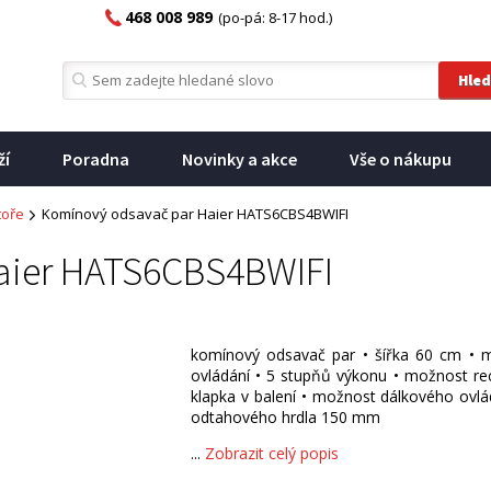
468 008 989
(po-pá: 8-17 hod.)
ží
Poradna
Novinky a akce
Vše o nákupu
toře
Komínový odsavač par Haier HATS6CBS4BWIFI
aier HATS6CBS4BWIFI
komínový odsavač par • šířka 60 cm • m
ovládání • 5 stupňů výkonu • možnost recir
klapka v balení • možnost dálkového ovlá
odtahového hrdla 150 mm
...
Zobrazit celý popis