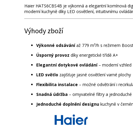
Haier HATS6CBS4B je výkonná a elegantní komínová di
moderní kuchyně díky LED osvětlení, intuitivnímu ovládání
Výhody zboží
Výkonné odsávání
až 779 m³/h s režimem Booste
Úsporný provoz
díky energetické třídě A+
Elegantní dotykové ovládání
– moderní vzhled 
LED světlo
zajišťuje jasné osvětlení varné plochy
Flexibilita instalace
– možné odvětrání i recirkul
Snadná údržba
– omyvatelné filtry a jednoduché 
Jednoduché doplnění designu
kuchyně v černé