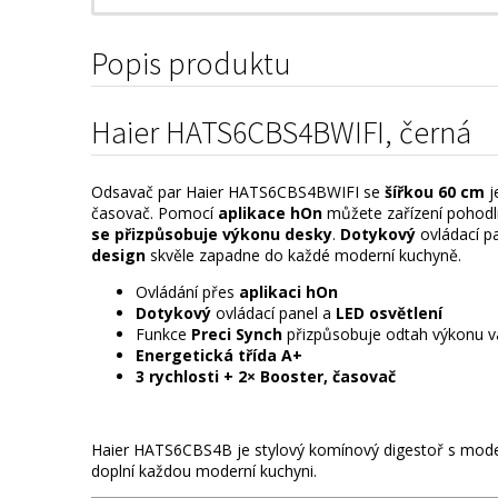
Popis produktu
Haier HATS6CBS4BWIFI, černá
Odsavač par Haier HATS6CBS4BWIFI se
šířkou 60 cm
j
časovač. Pomocí
aplikace hOn
můžete zařízení pohodln
se přizpůsobuje výkonu desky
.
Dotykový
ovládací p
design
skvěle zapadne do každé moderní kuchyně.
Ovládání přes
aplikaci hOn
Dotykový
ovládací panel a
LED osvětlení
Funkce
Preci Synch
přizpůsobuje odtah výkonu v
Energetická třída A+
3 rychlosti + 2×
Booster, časovač
Haier HATS6CBS4B je stylový komínový digestoř s moder
doplní každou moderní kuchyni.