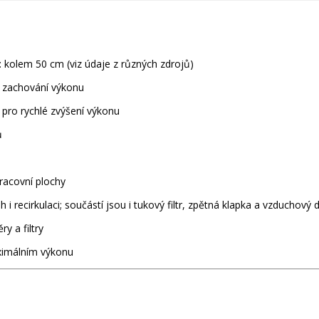
: kolem 50 cm (viz údaje z různých zdrojů)
ři zachování výkonu
 pro rychlé zvýšení výkonu
ů
pracovní plochy
 i recirkulaci; součástí jsou i tukový filtr, zpětná klapka a vzduchový 
y a filtry
ximálním výkonu