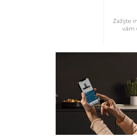
Zažijte i
vám u