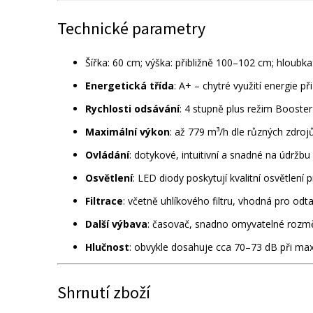
Technické parametry
Šířka: 60 cm; výška: přibližně 100–102 cm; hloubka
Energetická třída
: A+ – chytré využití energie p
Rychlosti odsávání
: 4 stupně plus režim Booster
Maximální výkon
: až 779 m³/h dle různých zdroj
Ovládání
: dotykové, intuitivní a snadné na údržbu
Osvětlení
: LED diody poskytují kvalitní osvětlení 
Filtrace
: včetně uhlíkového filtru, vhodná pro odtah
Další výbava
: časovač, snadno omyvatelné rozměr
Hlučnost
: obvykle dosahuje cca 70–73 dB při ma
Shrnutí zboží