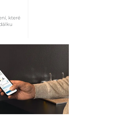
ení, které
 dálku