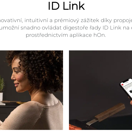
ID Link
novativní, intuitivní a prémiový zážitek díky propoj
možní snadno ovládat digestoře řady ID Link na
prostřednictvím aplikace hOn.