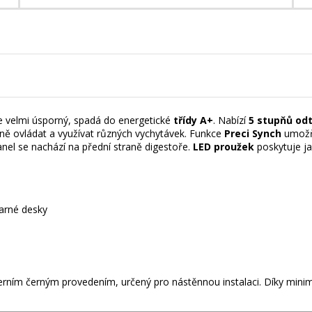
e velmi úsporný, spadá do energetické
třídy A+
. Nabízí
5 stupňů od
ě ovládat a využívat různých vychytávek. Funkce
Preci Synch
umožň
anel se
nachází na přední straně digestoře.
LED proužek
poskytuje ja
arné desky
ním černým provedením, určený pro nástěnnou instalaci. Díky mini