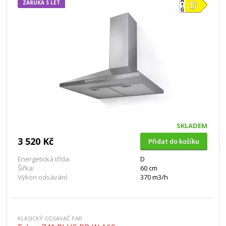
ZÁRUKA 5 LET
SKLADEM
3 520 Kč
Přidat do košíku
Energetická třída:
D
Šířka:
60 cm
Výkon odsávání:
370 m3/h
KLASICKÝ ODSAVAČ PAR