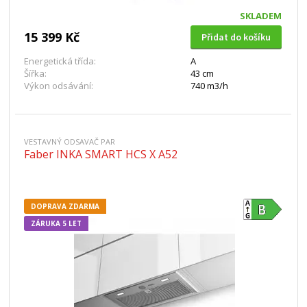
SKLADEM
15 399 Kč
Přidat do košíku
Energetická třída:
A
Šířka:
43 cm
Výkon odsávání:
740 m3/h
VESTAVNÝ ODSAVAČ PAR
Faber INKA SMART HCS X A52
DOPRAVA ZDARMA
ZÁRUKA 5 LET