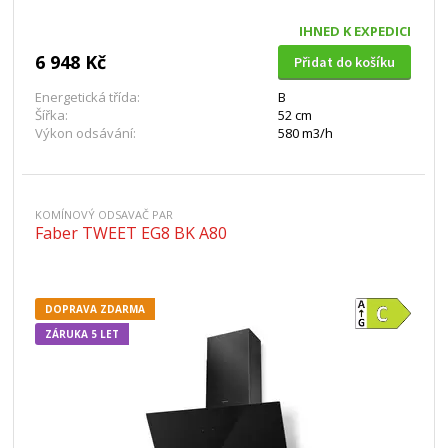
IHNED K EXPEDICI
6 948 Kč
Přidat do košíku
Energetická třída:
B
Šířka:
52 cm
Výkon odsávání:
580 m3/h
KOMÍNOVÝ ODSAVAČ PAR
Faber TWEET EG8 BK A80
DOPRAVA ZDARMA
ZÁRUKA 5 LET