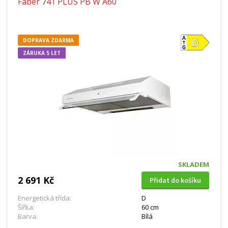
Faber 741 PLUS PB W A60
DOPRAVA ZDARMA
ZÁRUKA 5 LET
SKLADEM
2 691 Kč
Přidat do košíku
Energetická třída:
D
Šířka:
60 cm
Barva:
Bílá