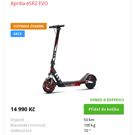
Aprilia eSR2 EVO
DOPRAVA ZDARMA
AKCE
IHNED K EXPEDICI
14 990 Kč
Přidat do košíku
Dojezd:
50 km
Maximální nosnost:
100 kg
Velikost kol:
10 "