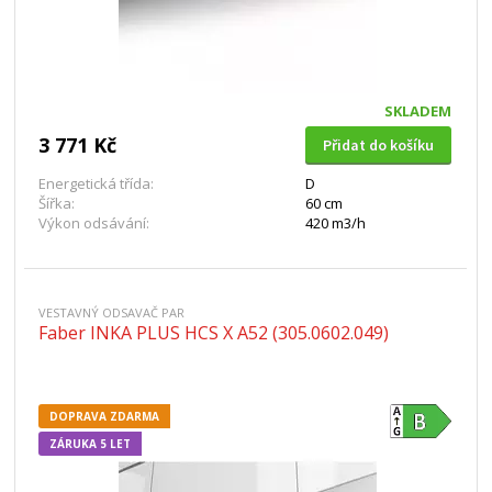
SKLADEM
3 771 Kč
Přidat do košíku
Energetická třída:
D
Šířka:
60 cm
Výkon odsávání:
420 m3/h
VESTAVNÝ ODSAVAČ PAR
Faber INKA PLUS HCS X A52 (305.0602.049)
DOPRAVA ZDARMA
ZÁRUKA 5 LET