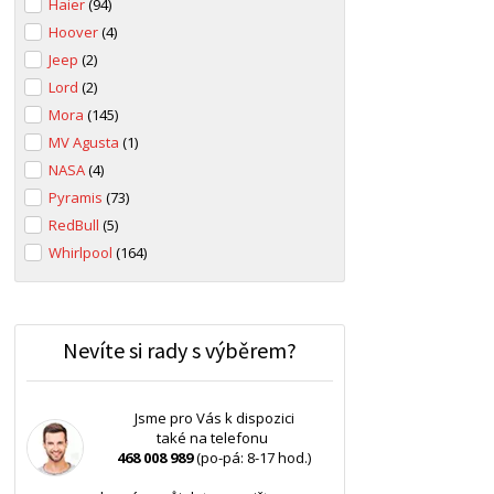
Haier
(94)
Hoover
(4)
Jeep
(2)
Lord
(2)
Mora
(145)
MV Agusta
(1)
NASA
(4)
Pyramis
(73)
RedBull
(5)
Whirlpool
(164)
Nevíte si rady s výběrem?
Jsme pro Vás k dispozici
také na telefonu
468 008 989
(po-pá: 8-17 hod.)