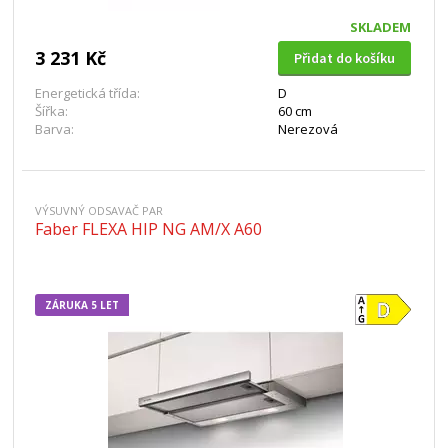
SKLADEM
3 231 Kč
Přidat do košíku
Energetická třída:
D
Šířka:
60 cm
Barva:
Nerezová
VÝSUVNÝ ODSAVAČ PAR
Faber FLEXA HIP NG AM/X A60
ZÁRUKA 5 LET