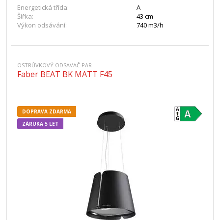
Energetická třída:
A
Šířka:
43 cm
Výkon odsávání:
740 m3/h
OSTRŮVKOVÝ ODSAVAČ PAR
Faber BEAT BK MATT F45
DOPRAVA ZDARMA
ZÁRUKA 5 LET