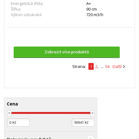
Energetická třída:
A+
Šířka:
90 cm
Výkon odsávání:
720 m3/h
Zobrazit více produktů
Strana:
1
2
,
...
54
Další
Cena