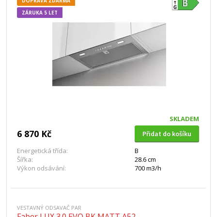
DOPRAVA ZDARMA
ZÁRUKA 5 LET
SKLADEM
6 870 Kč
Přidat do košíku
Energetická třída:
B
Šířka:
28.6 cm
Výkon odsávání:
700 m3/h
VESTAVNÝ ODSAVAČ PAR
Faber LUX 3.0 EVO BK MATT A52