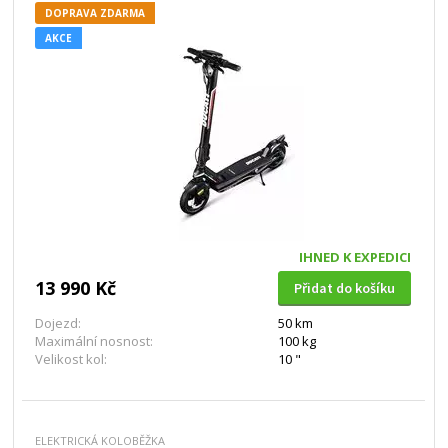
DOPRAVA ZDARMA
AKCE
IHNED K EXPEDICI
13 990 Kč
Přidat do košíku
Dojezd:
50 km
Maximální nosnost:
100 kg
Velikost kol:
10 "
ELEKTRICKÁ KOLOBĚŽKA