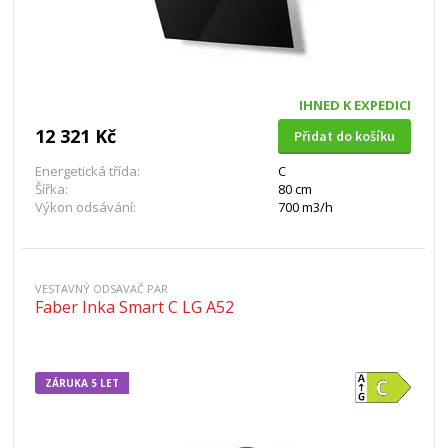
IHNED K EXPEDICI
12 321 Kč
Přidat do košíku
Energetická třída:
C
Šířka:
80 cm
Výkon odsávání:
700 m3/h
VESTAVNÝ ODSAVAČ PAR
Faber Inka Smart C LG A52
ZÁRUKA 5 LET