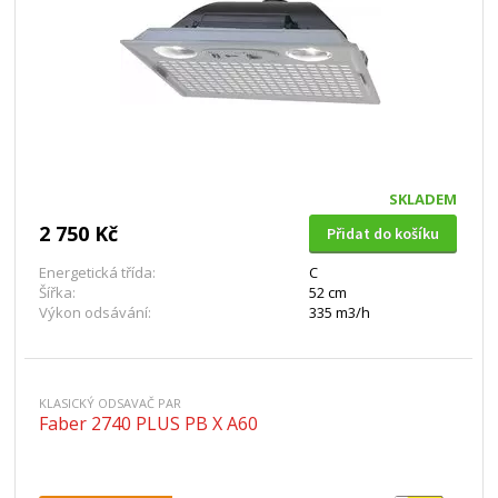
SKLADEM
2 750 Kč
Přidat do košíku
Energetická třída:
C
Šířka:
52 cm
Výkon odsávání:
335 m3/h
KLASICKÝ ODSAVAČ PAR
Faber 2740 PLUS PB X A60