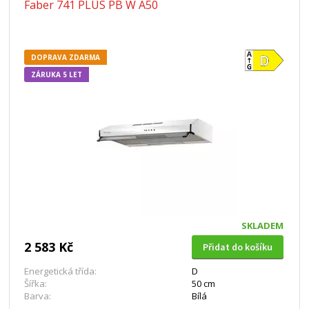
Faber 741 PLUS PB W A50
DOPRAVA ZDARMA
ZÁRUKA 5 LET
SKLADEM
2 583 Kč
Přidat do košíku
Energetická třída:
D
Šířka:
50 cm
Barva:
Bílá