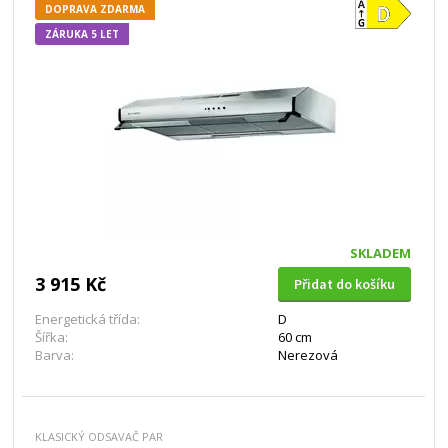
DOPRAVA ZDARMA
ZÁRUKA 5 LET
SKLADEM
3 915 Kč
Přidat do košíku
Energetická třída:
D
Šířka:
60 cm
Barva:
Nerezová
KLASICKÝ ODSAVAČ PAR