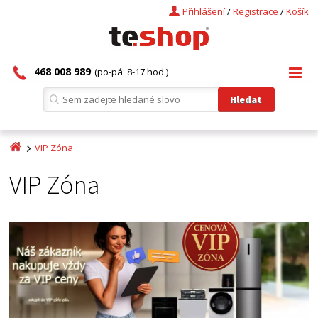
Přihlášení
/
Registrace
/
Košík
468 008 989
(po-pá: 8-17 hod.)
VIP Zóna
VIP Zóna