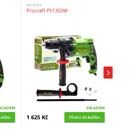
VRTAČKA
Procraft PS1350M
KLADEM
SKLADEM
1 625 Kč
košíku
Přidat do košíku