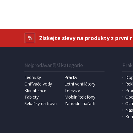
Procraft BH1300
Extol C
Získejte slevy na produkty z první 
Nejprodávanější kategorie
Prak
Ledničky
Pračky
Dop
Ohřívače vody
Letní ventilátory
Rek
Klimatizace
Televize
Pro
SKLADEM
Tablety
Mobilní telefony
Obc
Sekačky na trávu
Zahradní nářadí
Och
2 305 Kč
2 290 
Přidat do košíku
Nas
Kon