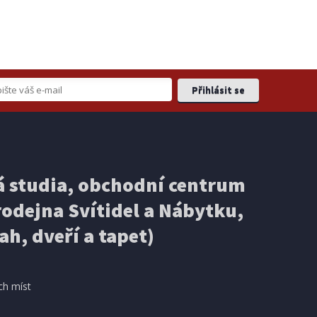
1050W
 studia, obchodní centrum
odejna Svítidel a Nábytku,
ah, dveří a tapet)
KLADEM
košíku
ch míst