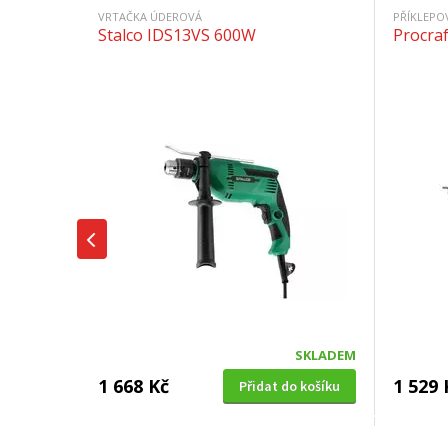
VRTAČKA ÚDEROVÁ
PŘÍKLEPO
Stalco IDS13VS 600W
Procra
SKLADEM
1 668 Kč
1 529 
Přidat do košíku
KOMBINOVANÉ VRTACÍ A SEKACÍ KLADIVO
BOURACÍ 