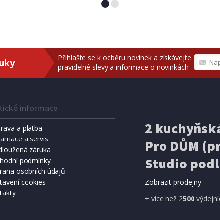
raft 401233 SDS plus, 4,5J
Extol Industrial (8790051) 
Přihlašte se k odběru novinek a získávejte
ruky
pravidelné slevy a informace o novinkách
tické informace
2 kuchyňská
rava a platba
lamace a servis
Pro DŮM (pr
dloužená záruka
Studio podl
SKLADEM
S
hodní podmínky
rana osobních údajů
Kč
2 190 Kč
Přidat do košíku
Přidat do 
tavení cookies
Zobrazit prodejny
takty
+ více než 2
500
výdejní