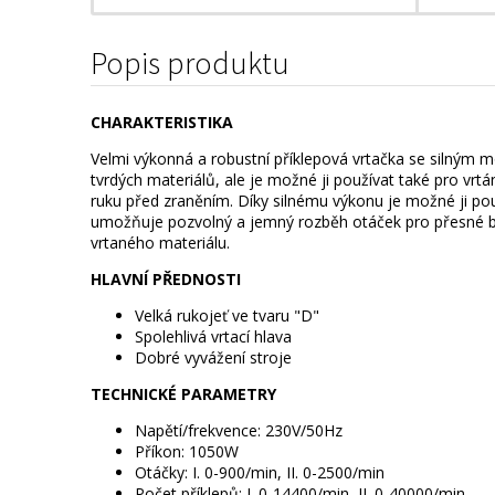
Popis produktu
CHARAKTERISTIKA
Velmi výkonná a robustní příklepová vrtačka se silným
tvrdých materiálů, ale je možné ji používat také pro vrtá
ruku před zraněním. Díky silnému výkonu je možné ji pou
umožňuje pozvolný a jemný rozběh otáček pro přesné bo
vrtaného materiálu.
HLAVNÍ PŘEDNOSTI
Velká rukojeť ve tvaru "D"
Spolehlivá vrtací hlava
Dobré vyvážení stroje
TECHNICKÉ PARAMETRY
Napětí/frekvence: 230V/50Hz
Příkon: 1050W
Otáčky: I. 0-900/min, II. 0-2500/min
Počet příklepů: I. 0-14400/min, II. 0-40000/min