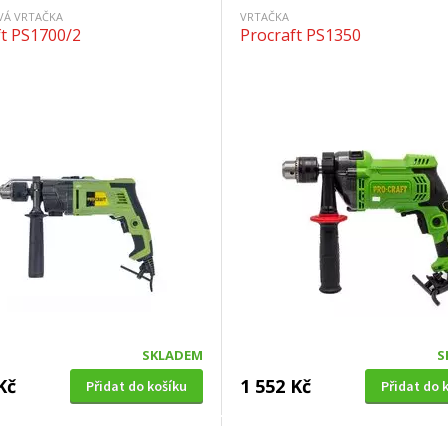
VÁ VRTAČKA
VRTAČKA
ft PS1700/2
Procraft PS1350
SKLADEM
S
Kč
1 552 Kč
Přidat do košíku
Přidat do 
A VRTACÍ KLADIVO
VRTAČKA S PŘÍKLEPEM