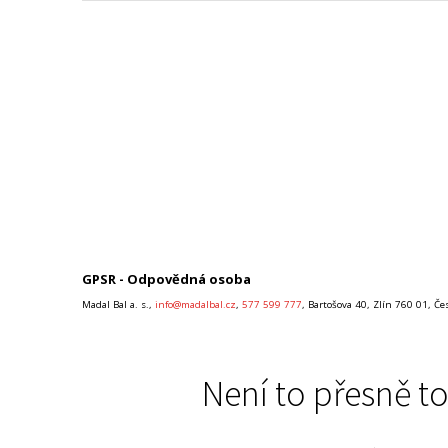
GPSR - Odpovědná osoba
Madal Bal a. s.,
info@madalbal.cz
,
577 599 777
, Bartošova 40, Zlín 760 01, Č
Není to přesně to