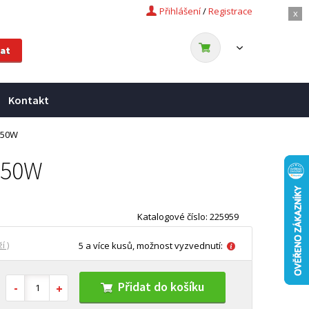
Přihlášení
/
Registrace
x
Kontakt
1050W
1050W
Katalogové číslo: 225959
í )
5 a více kusů, možnost vyzvednutí:
Přidat do košíku