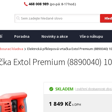
468 008 989
(po-pá: 8-17 hod.)
ží
Poradna
Novinky a akce
Vše o nákupu
 bourací kladiva
Elektrická příklepová vrtačka Extol Premium (8890040) 
tačka Extol Premium (8890040) 
SKLADEM
( ověření dostupnosti zbož
1 849 Kč
s DPH