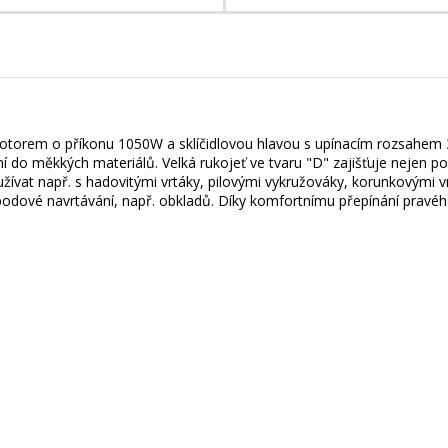
 motorem o příkonu 1050W a sklíčidlovou hlavou s upínacím rozsahem
ní do měkkých materiálů. Velká rukojeť ve tvaru "D" zajišťuje nejen poh
žívat např. s hadovitými vrtáky, pilovými vykružováky, korunkovými 
dové navrtávání, např. obkladů. Díky komfortnímu přepínání pravého