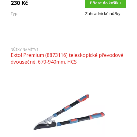
230 Kč
Přidat do košíku
Typ:
Zahradnické nůžky
NŮŽKY NA VĚTVE
Extol Premium (8873116) teleskopické převodové
dvousečné, 670-940mm, HCS