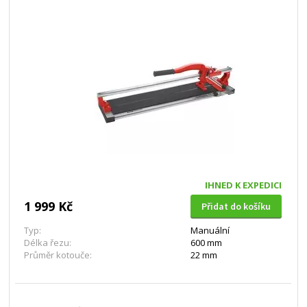
IHNED K EXPEDICI
1 999 Kč
Přidat do košíku
Typ:
Manuální
Délka řezu:
600 mm
Průměr kotouče:
22 mm