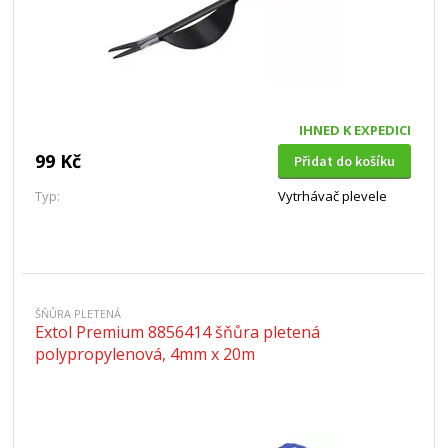
IHNED K EXPEDICI
99 Kč
Přidat do košíku
Typ:
Vytrhávač plevele
ŠŇŮRA PLETENÁ
Extol Premium 8856414 šňůra pletená
polypropylenová, 4mm x 20m