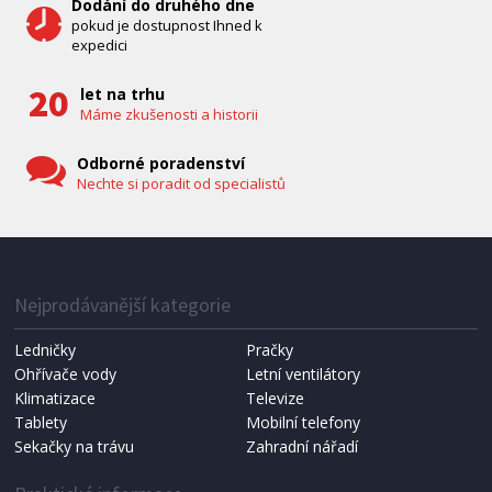
Dodání do druhého dne
pokud je dostupnost Ihned k
expedici
let na trhu
Máme zkušenosti a historii
Odborné poradenství
Nechte si poradit od specialistů
IHNED K EXPEDICI
1 287 Kč
Přidat do košíku
Nejprodávanější kategorie
Ledničky
Pračky
Ohřívače vody
Letní ventilátory
NÁHRADNÍ SÁČKY DO VYSAVAČE
Koma KRA-SB02S (Multi Bag, S-BAG SMS)
Klimatizace
Televize
Tablety
Mobilní telefony
Sekačky na trávu
Zahradní nářadí