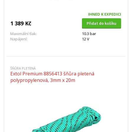
IHNED K EXPEDICI
1 389 Kč
Přidat do košíku
Maximální tlak:
10.3 bar
Napájení:
12 V
ŠŇŮRA PLETENÁ
Extol Premium 8856413 šňůra pletená
polypropylenová, 3mm x 20m