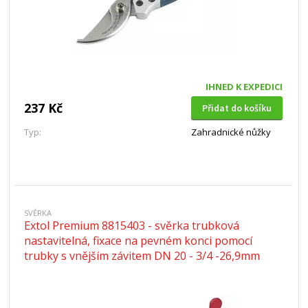
IHNED K EXPEDICI
237 Kč
Přidat do košíku
Typ:
Zahradnické nůžky
SVĚRKA
Extol Premium 8815403 - svěrka trubková
nastavitelná, fixace na pevném konci pomocí
trubky s vnějším závitem DN 20 - 3/4 -26,9mm