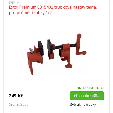
SVĚRKA
Extol Premium 8815402 trubková nastavitelná,
pro průměr trubky 1/2
IHNED K EXPEDICI
249 Kč
Přidat do košíku
Druh nářadí:
Svěrák na trubky