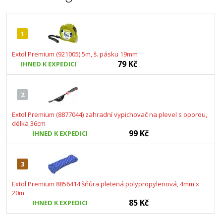
1
Extol Premium (921005) 5m, š. pásku 19mm
79 Kč
IHNED K EXPEDICI
2
Extol Premium (8877044) zahradní vypichovač na plevel s oporou,
délka 36cm
99 Kč
IHNED K EXPEDICI
3
Extol Premium 8856414 šňůra pletená polypropylenová, 4mm x
20m
85 Kč
IHNED K EXPEDICI