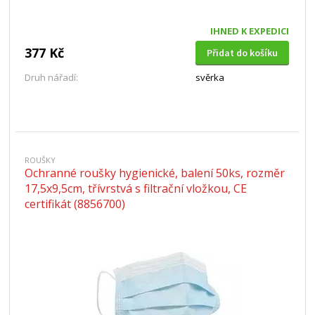
IHNED K EXPEDICI
377 Kč
Přidat do košíku
Druh nářadí:
svěrka
ROUŠKY
Ochranné roušky hygienické, balení 50ks, rozměr
17,5x9,5cm, třívrstvá s filtrační vložkou, CE
certifikát (8856700)