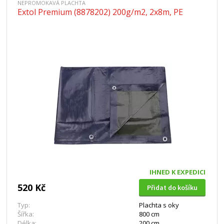
NEPROMOKAVÁ PLACHTA
Extol Premium (8878202) 200g/m2, 2x8m, PE
IHNED K EXPEDICI
520 Kč
Přidat do košíku
Typ:
Plachta s oky
Šířka:
800 cm
Délka:
200 cm