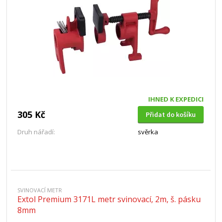
IHNED K EXPEDICI
305 Kč
Přidat do košíku
Druh nářadí:
svěrka
SVINOVACÍ METR
Extol Premium 3171L metr svinovací, 2m, š. pásku
8mm