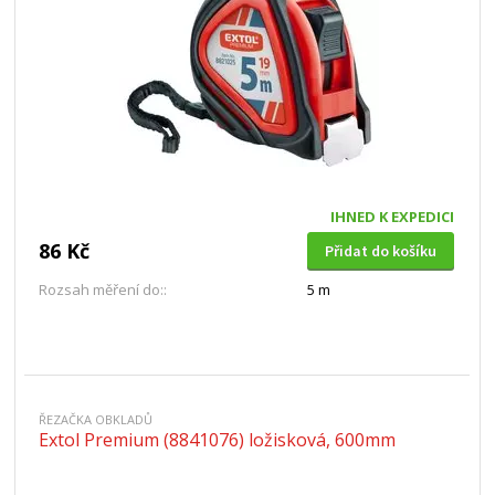
IHNED K EXPEDICI
86 Kč
Přidat do košíku
Rozsah měření do::
5 m
ŘEZAČKA OBKLADŮ
Extol Premium (8841076) ložisková, 600mm