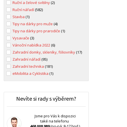
Ruční a čelové svítilny
(2)
Ruční nářadí
(582)
Stavba
(1)
Tipy na dárky pro muže
(4)
Tipy na dárky pro prarodiče
(1)
Vysavače
(3)
Vánoční nabídka 2022
(6)
Zahradní domky, skleníky, fóliovníky
(17)
Zahradní nářadí
(95)
Zahradní technika
(181)
eMobilita a Cyklistika
(1)
Nevíte si rady s výběrem?
Jsme pro Vás k dispozici
také na telefonu
468 008 989
(po-pá: 8-17 hod.)