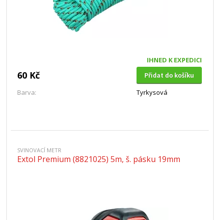
IHNED K EXPEDICI
60 Kč
Přidat do košíku
Barva:
Tyrkysová
SVINOVACÍ METR
Extol Premium (8821025) 5m, š. pásku 19mm