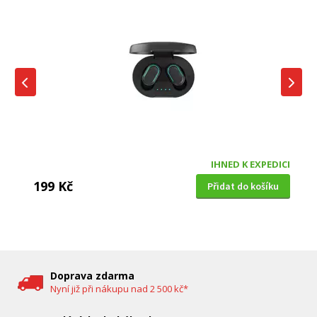
IHNED K EXPEDICI
199 Kč
Přidat do košíku
DĚTSKÁ CHŮVIČKA
Bravo B 5033
Doprava zdarma
Nyní již při nákupu nad 2 500 kč*