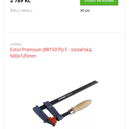
2 789 Kč
Přidat do košíku
Šířka záběru:
30 cm
SVĚRKA
Extol Premium (8815075) F - stolařská,
500x120mm