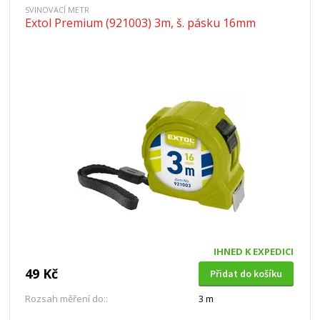
SVINOVACÍ METR
Extol Premium (921003) 3m, š. pásku 16mm
IHNED K EXPEDICI
49 Kč
Přidat do košíku
Rozsah měření do::
3 m